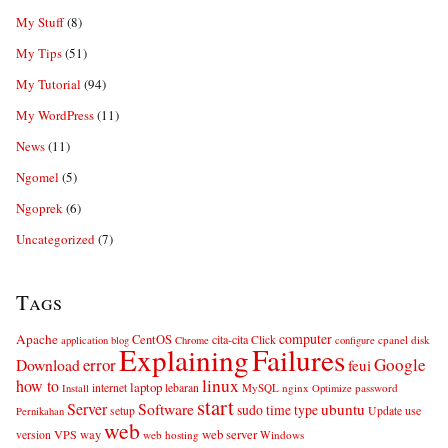
My Stuff
(8)
My Tips
(51)
My Tutorial
(94)
My WordPress
(11)
News
(11)
Ngomel
(5)
Ngoprek
(6)
Uncategorized
(7)
Tags
computer
Apache
CentOS
cita-cita
Click
cpanel
disk
application
blog
Chrome
configure
Explaining
Failures
error
Google
Download
feui
linux
how to
laptop
internet
lebaran
MySQL
nginx
password
Install
Optimize
start
Server
Software
ubuntu
sudo
time
type
use
setup
Update
Pernikahan
web
web server
VPS
way
version
web hosting
Windows