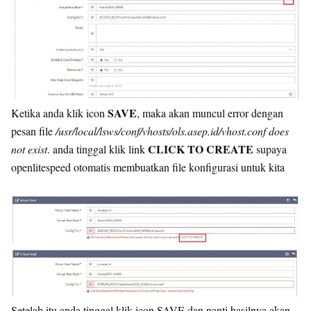
SAVE
Ketika anda klik icon
, maka akan muncul error dengan
pesan file
/usr/local/lsws/conf/vhosts/ols.asep.id/vhost.conf does
CLICK TO CREATE
not exist
. anda tinggal klik link
supaya
openlitespeed otomatis membuatkan file konfigurasi untuk kita
Setelah itu anda tinggal klik icon SAVE dan nanti hasilnya akan