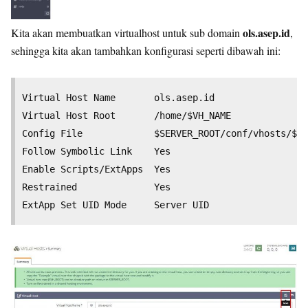
ols.asep.id
Kita akan membuatkan virtualhost untuk sub domain
,
sehingga kita akan tambahkan konfigurasi seperti dibawah ini:
Virtual Host Name 		ols.asep.id

Virtual Host Root 		/home/$VH_NAME

Config File 	        $SERVER_ROOT/conf/vhosts/$VH_NAME/vhost.conf

Follow Symbolic Link 	Yes

Enable Scripts/ExtApps 	Yes

Restrained 	        	Yes
