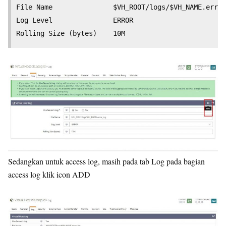
File Name 	        	$VH_ROOT/logs/$VH_NAME.error_log

Log Level 	         	ERROR

Sedangkan untuk access log, masih pada tab Log pada bagian
access log klik icon ADD