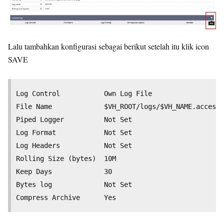
Lalu tambahkan konfigurasi sebagai berikut setelah itu klik icon
SAVE
Log Control 	      Own Log File

File Name 	          $VH_ROOT/logs/$VH_NAME.access_log

Piped Logger 	      Not Set

Log Format 	          Not Set

Log Headers 	      Not Set

Rolling Size (bytes)  10M

Keep Days 	          30

Bytes log 	          Not Set
