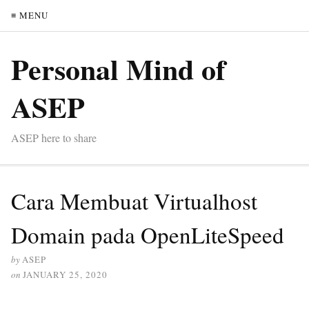
≡ MENU
Personal Mind of
ASEP
ASEP here to share
Cara Membuat Virtualhost
Domain pada OpenLiteSpeed
by
ASEP
on
JANUARY 25, 2020