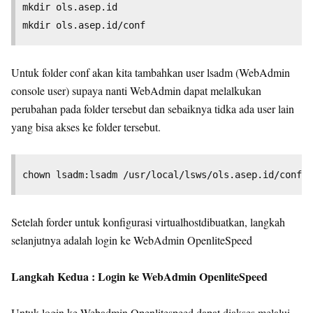
mkdir ols.asep.id

Untuk folder conf akan kita tambahkan user lsadm (WebAdmin
console user) supaya nanti WebAdmin dapat melalkukan
perubahan pada folder tersebut dan sebaiknya tidka ada user lain
yang bisa akses ke folder tersebut.
chown lsadm:lsadm /usr/local/lsws/ols.asep.id/conf
Setelah forder untuk konfigurasi virtualhostdibuatkan, langkah
selanjutnya adalah login ke WebAdmin OpenliteSpeed
Langkah Kedua : Login ke WebAdmin OpenliteSpeed
Untuk login ke Webadmin Openlitespeed dapat diakses melalui