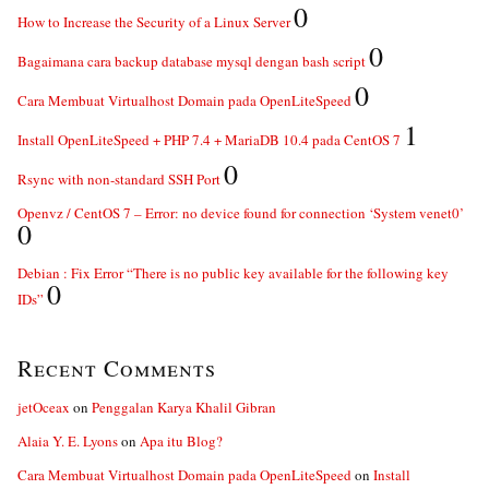
0
How to Increase the Security of a Linux Server
0
Bagaimana cara backup database mysql dengan bash script
0
Cara Membuat Virtualhost Domain pada OpenLiteSpeed
1
Install OpenLiteSpeed + PHP 7.4 + MariaDB 10.4 pada CentOS 7
0
Rsync with non-standard SSH Port
Openvz / CentOS 7 – Error: no device found for connection ‘System venet0’
0
Debian : Fix Error “There is no public key available for the following key
0
IDs”
Recent Comments
jetOceax
on
Penggalan Karya Khalil Gibran
Alaia Y. E. Lyons
on
Apa itu Blog?
Cara Membuat Virtualhost Domain pada OpenLiteSpeed
on
Install