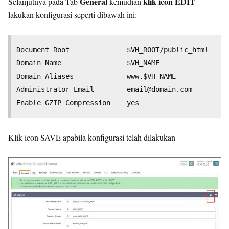
General
klik icon EDIT
Selanjutnya pada Tab
kemudian
lakukan konfigurasi seperti dibawah ini:
Document Root 	           $VH_ROOT/public_html

Domain Name 	           $VH_NAME

Domain Aliases             www.$VH_NAME

Administrator Email        
email@domain.com
Klik icon SAVE apabila konfigurasi telah dilakukan