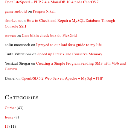
OpenLiteSpeed + PHP 7.4 + MariaDB 10.4 pada CentOS 7
game android
on
Pengen Nikah
shorf.com
on
How to Check and Repair a MySQL Database Through
Console SSH
wawan
on
Cara bikin check box do FlexGrid
colin moorcock
on
I prayed to our lord for a guide to my life
Truth Vibrations
on
Speed up Firefox and Conserve Memory
Yusrizal Siregar
on
Creating a Simple Program Sending SMS with VB6 and
Gammu
Daniel
on
OpenBSD 5.2 Web Server: Apache + MySql + PHP
Categories
Curhat
(43)
Iseng
(8)
IT
(11)