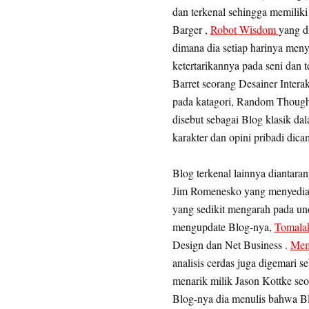
dan terkenal sehingga memiliki
Barger ,
Robot Wisdom
yang d
dimana dia setiap harinya meny
ketertarikannya pada seni dan 
Barret seorang Desainer Intera
pada katagori, Random Thoug
disebut sebagai Blog klasik dal
karakter dan opini pribadi dica
Blog terkenal lainnya diantara
Jim Romenesko yang menyediakan
yang sedikit mengarah pada un
mengupdate Blog-nya,
Tomala
Design dan Net Business .
Mem
analisis cerdas juga digemari 
menarik milik Jason Kottke seo
Blog-nya dia menulis bahwa Bl