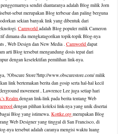
 penggemarnya sendiri diantaranya adalah Blog milik Jorn
isebut-sebut merupakan Blog terbesar dan paling berguna
odorkan sekian banyak link yang dibentuk dari
teknologi.
Camworld
adalah Blog populer milik Cameron
ktif dimana dia mengkatagorikan topik-topik Blog-nya
hts , Web Design dan New Media .
Camworld
dapat
am arti Blog tersebut mengandung dosis tepat dari
mpur dengan keselektifan pemilihan link-nya.
nya, ?Obscure Store?http://www.obscurestore.com/ milik
 link bertemakan berita dan gosip serta hal-hal kecil
derground movement , Lawrence Lee juga setiap hari
k’s Realm
dengan link-link pada berita tentang Web
epool
dengan pilihan koleksi link-nya yang unik disertai
sebagai Blog yang istimewa.
Kottke.org
merupakan Blog
rang Web Designer yang tinggal di San Francisco, di
og-nya tersebut adalah caranya mengisi waktu luang