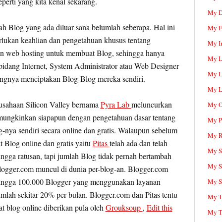
perti yang kita kenal sekarang.
My D
h Blog yang ada diluar sana belumlah seberapa. Hal ini
My F
erlukan keahlian dan pengetahuan khusus tentang
My I
 web hosting untuk membuat Blog, sehingga hanya
My L
idang Internet, System Administrator atau Web Designer
My L
ngnya menciptakan Blog-Blog mereka sendiri.
My L
usahaan Silicon Valley bernama
Pyra Lab
meluncurkan
My O
ungkinkan siapapun dengan pengetahuan dasar tentang
My P
ya sendiri secara online dan gratis. Walaupun sebelum
My R
t Blog online dan gratis yaitu
Pitas
telah ada dan telah
My Sc
gga ratusan, tapi jumlah Blog tidak pernah bertambah
My S
logger.com muncul di dunia per-blog-an. Blogger.com
i hingga 100.000 Blogger yang menggunakan layanan
My S
lah sekitar 20% per bulan. Blogger.com dan Pitas tentu
My T
at blog online diberikan pula oleh
Grouksoup
,
Edit this
My T