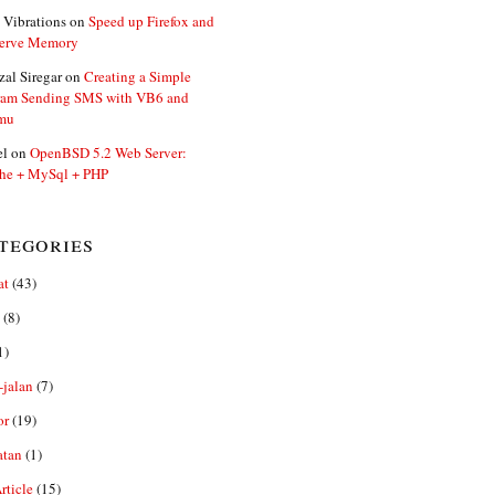
 Vibrations
on
Speed up Firefox and
erve Memory
zal Siregar
on
Creating a Simple
ram Sending SMS with VB6 and
mu
el
on
OpenBSD 5.2 Web Server:
he + MySql + PHP
tegories
at
(43)
(8)
1)
-jalan
(7)
or
(19)
atan
(1)
ticle
(15)