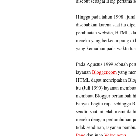
disebut sebagai Blog pertama se
Hingga pada tahun 1998 , jumla
disebabkan karena saat itu dip
pembuatan website, HTML, dan
mereka yang berkecimpung di b
yang kemudian pada waktu lua
Pada Agustus 1999 sebuah per
layanan
Blogger.com
yang mem
HTML dapat menciptakan Blog-n
itu (Juli 1999) layanan membua
membuat Blogger bertambah hin
banyak begitu rupa sehingga B
sendiri saat ini telah memilik
mereka dengan pertumbuhan jum
tidak sendirian, layanan pembu
Page
dan juga
Velocinews
.