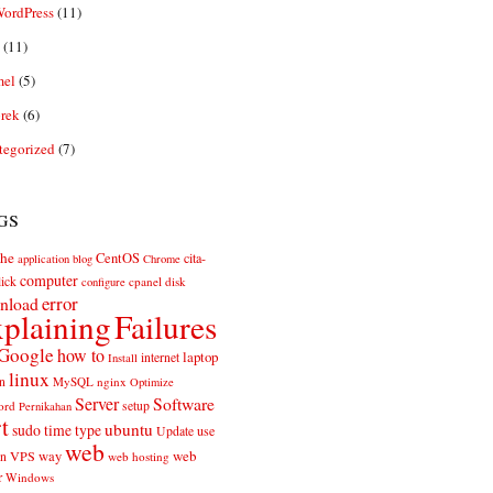
ordPress
(11)
(11)
el
(5)
rek
(6)
tegorized
(7)
gs
he
CentOS
cita-
application
blog
Chrome
computer
ick
cpanel
disk
configure
error
nload
plaining
Failures
Google
how to
laptop
internet
Install
linux
n
MySQL
nginx
Optimize
Server
Software
ord
setup
Pernikahan
rt
ubuntu
sudo
time
type
use
Update
web
web
VPS
way
on
web hosting
r
Windows