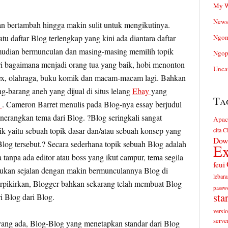
My W
News
kian bertambah hingga makin sulit untuk mengikutinya.
atu daftar Blog terlengkap yang kini ada diantara daftar
Ngom
mudian bermunculan dan masing-masing memilih topik
Ngop
ri bagaimana menjadi orang tua yang baik, hobi menonton
Unca
, sex, olahraga, buku komik dan macam-macam lagi. Bahkan
g-barang aneh yang dijual di situs lelang
Ebay
yang
Ta
?
. Cameron Barret menulis pada Blog-nya essay berjudul
erangkan tema dari Blog. ?Blog seringkali sangat
Apac
ik yaitu sebuah topik dasar dan/atau sebuah konsep yang
cita
Cl
Dow
og tersebut.? Secara sederhana topik sebuah Blog adalah
Ex
 tanpa ada editor atau boss yang ikut campur, tema segila
feui
mukan sejalan dengan makin bermunculannya Blog di
lebara
 terpikirkan, Blogger bahkan sekarang telah membuat Blog
passw
sta
i Blog dari Blog.
versi
serve
ang ada, Blog-Blog yang menetapkan standar dari Blog