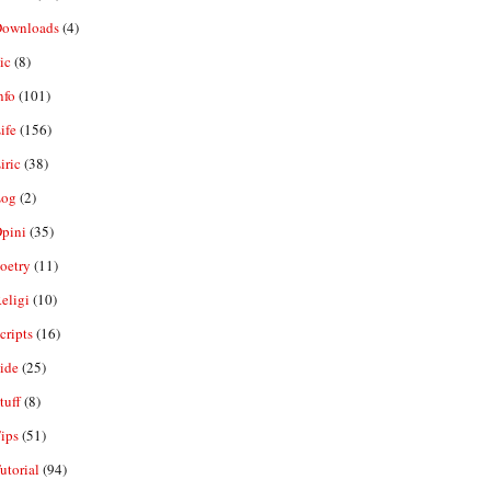
ownloads
(4)
ic
(8)
nfo
(101)
ife
(156)
iric
(38)
og
(2)
pini
(35)
oetry
(11)
eligi
(10)
ripts
(16)
ide
(25)
tuff
(8)
ips
(51)
utorial
(94)