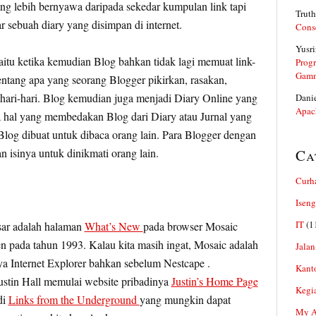
ng lebih bernyawa daripada sekedar kumpulan link tapi
Truth
ar sebuah diary yang disimpan di internet.
Cons
Yusri
itu ketika kemudian Blog bahkan tidak lagi memuat link-
Prog
Gam
tentang apa yang seorang Blogger pikirkan, rasakan,
ehari-hari. Blog kemudian juga menjadi Diary Online yang
Dani
Apac
ya hal yang membedakan Blog dari Diary atau Jurnal yang
 Blog dibuat untuk dibaca orang lain. Para Blogger dengan
 isinya untuk dinikmati orang lain.
Ca
Curh
Iseng
IT
(1
ar adalah halaman
What’s New
pada browser Mosaic
n pada tahun 1993. Kalau kita masih ingat, Mosaic adalah
Jalan
a Internet Explorer bahkan sebelum Nestcape .
Kant
stin Hall memulai website pribadinya
Justin’s Home Page
Kegi
di
Links from the Underground
yang mungkin dapat
My Ar