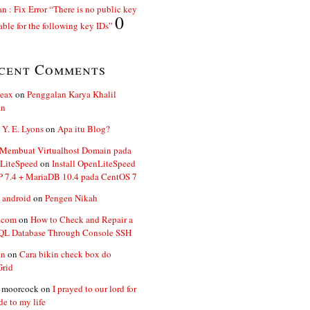
n : Fix Error “There is no public key
0
able for the following key IDs”
cent Comments
ceax
on
Penggalan Karya Khalil
an
 Y. E. Lyons
on
Apa itu Blog?
 Membuat Virtualhost Domain pada
LiteSpeed
on
Install OpenLiteSpeed
P 7.4 + MariaDB 10.4 pada CentOS 7
 android
on
Pengen Nikah
.com
on
How to Check and Repair a
L Database Through Console SSH
an
on
Cara bikin check box do
Grid
n moorcock
on
I prayed to our lord for
de to my life