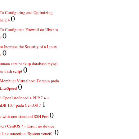
To Configuring and Optimizing
0
he 2.4
o Configure a Firewall on Ubuntu
0
r
o Increase the Security of a Linux
0
r
imana cara backup database mysql
0
n bash script
 Membuat Virtualhost Domain pada
0
LiteSpeed
ll OpenLiteSpeed + PHP 7.4 +
1
aDB 10.4 pada CentOS 7
0
 with non-standard SSH Port
z / CentOS 7 – Error: no device
0
 for connection ‘System venet0’