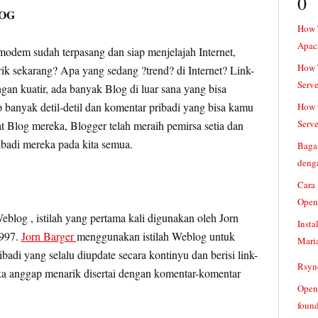
0
LOG
How 
Apac
odem sudah terpasang dan siap menjelajah Internet,
How T
ik sekarang? Apa yang sedang ?trend? di Internet? Link-
Serve
gan kuatir, ada banyak Blog di luar sana yang bisa
anyak detil-detil dan komentar pribadi yang bisa kamu
How t
Serve
at Blog mereka, Blogger telah meraih pemirsa setia dan
badi mereka pada kita semua.
Baga
denga
Cara
Open
blog , istilah yang pertama kali digunakan oleh Jorn
Insta
1997.
Jorn Barger
menggunakan istilah Weblog untuk
Mari
adi yang selalu diupdate secara kontinyu dan berisi link-
Rsync
eka anggap menarik disertai dengan komentar-komentar
Openv
found