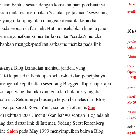
cari bentuk sesuai dengan kemauan para pembuatnya
Debia
avail
 pada mulanya merupakan ?catatan perjalanan? seseorang
site yang dikunjungi dan dianggap menarik, kemudian
pada sebuah daftar link. Hal ini disebabkan karena para
Re
upa menyematkan komentar-komentar ?cerdas? mereka,
jetO
 bahkan mengekspresikan sarkasme mereka pada link
Gibr
Alaia
Cara
iasanya Blog kemudian menjadi jendela yang
Open
isi kepala dan kehidupan sehari-hari dari penciptanya.
+ PH
mengenal kepribadian seseorang Blogger. Topik-topik apa
game
kai, apa yang dia pikirkan terhadap link-link yang dia
shorf
atu isu. Seluruhnya biasanya tergambar jelas dari Blog-
MySQ
sangat personal. Roger Yim , seorang kolumnis
San
waw
a di Februari 2001, menuliskan bahwa sebuah Blog adalah
Flex
ang dan daftar link di Internet. Sedang Scott Rosenberg
coli
line
Salon
pada May 1999 menyimpulkan bahwa Blog
a gui