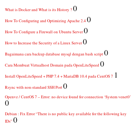
0
What is Docker and What is its History ?
0
How To Configuring and Optimizing Apache 2.4
0
How To Configure a Firewall on Ubuntu Server
0
How to Increase the Security of a Linux Server
0
Bagaimana cara backup database mysql dengan bash script
0
Cara Membuat Virtualhost Domain pada OpenLiteSpeed
1
Install OpenLiteSpeed + PHP 7.4 + MariaDB 10.4 pada CentOS 7
0
Rsync with non-standard SSH Port
Openvz / CentOS 7 – Error: no device found for connection ‘System venet0’
0
Debian : Fix Error “There is no public key available for the following key
0
IDs”