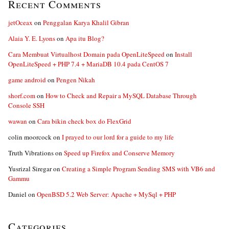
Recent Comments
jetOceax
on
Penggalan Karya Khalil Gibran
Alaia Y. E. Lyons
on
Apa itu Blog?
Cara Membuat Virtualhost Domain pada OpenLiteSpeed
on
Install
OpenLiteSpeed + PHP 7.4 + MariaDB 10.4 pada CentOS 7
game android
on
Pengen Nikah
shorf.com
on
How to Check and Repair a MySQL Database Through
Console SSH
wawan
on
Cara bikin check box do FlexGrid
colin moorcock
on
I prayed to our lord for a guide to my life
Truth Vibrations
on
Speed up Firefox and Conserve Memory
Yusrizal Siregar
on
Creating a Simple Program Sending SMS with VB6 and
Gammu
Daniel
on
OpenBSD 5.2 Web Server: Apache + MySql + PHP
Categories