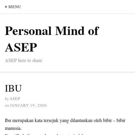
≡ MENU
Personal Mind of
ASEP
ASEP here to share
IBU
by
ASEP
on
JANUARY 19, 2006
Ibu merupakan kata tersejuk yang dilantunkan oleh bibir – bibir
manusia.