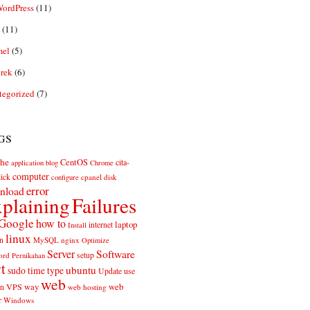
ordPress
(11)
(11)
el
(5)
rek
(6)
tegorized
(7)
gs
he
CentOS
cita-
application
blog
Chrome
computer
ick
cpanel
disk
configure
error
nload
plaining
Failures
Google
how to
laptop
internet
Install
linux
n
MySQL
nginx
Optimize
Server
Software
ord
setup
Pernikahan
rt
ubuntu
sudo
time
type
use
Update
web
web
VPS
way
on
web hosting
r
Windows