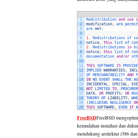
1
Redistribution 
and
use
i
2
modification
,
are 
permit
3
are 
met
:
4
5
1.
Redistributions 
of 
so
6
notice
,
this
list 
of 
con
7
2.
Redistributions 
in
bi
8
notice
,
this
list 
of 
con
9
documentation 
and
/
or
oth
10
11
THIS
SOFTWARE 
IS
PROVIDE
12
IMPLIED 
WARRANTIES
,
INCL
13
OF 
MERCHANTABILITY 
AND
F
14
IN
NO 
EVENT 
SHALL 
THE 
AU
15
INCIDENTAL
,
SPECIAL
,
EXE
16
NOT
LIMITED 
TO
,
PROCUREM
17
DATA
,
OR
PROFITS
;
OR
BUS
18
THEORY 
OF 
LIABILITY
,
WHE
19
(
INCLUDING 
NEGLIGENCE 
OR
20
THIS
SOFTWARE
,
EVEN 
IF
A
FreeBSD
FreeBSD mengoptima
kemudahan installasi dan duk
mendukung arsitektur i386 da