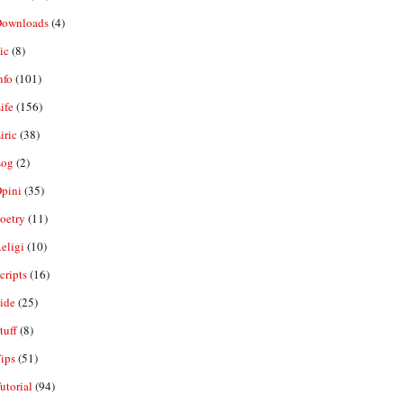
ownloads
(4)
ic
(8)
nfo
(101)
ife
(156)
iric
(38)
og
(2)
pini
(35)
oetry
(11)
eligi
(10)
ripts
(16)
ide
(25)
tuff
(8)
ips
(51)
utorial
(94)