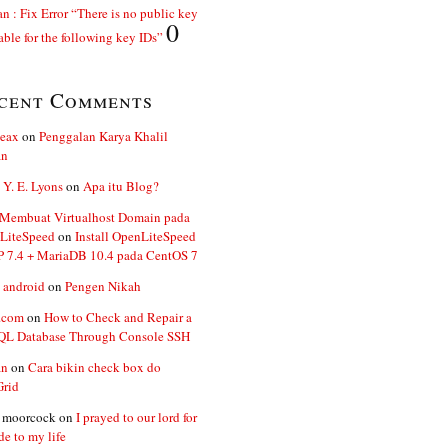
n : Fix Error “There is no public key
0
able for the following key IDs”
cent Comments
ceax
on
Penggalan Karya Khalil
an
 Y. E. Lyons
on
Apa itu Blog?
 Membuat Virtualhost Domain pada
LiteSpeed
on
Install OpenLiteSpeed
P 7.4 + MariaDB 10.4 pada CentOS 7
 android
on
Pengen Nikah
.com
on
How to Check and Repair a
L Database Through Console SSH
an
on
Cara bikin check box do
Grid
n moorcock
on
I prayed to our lord for
de to my life