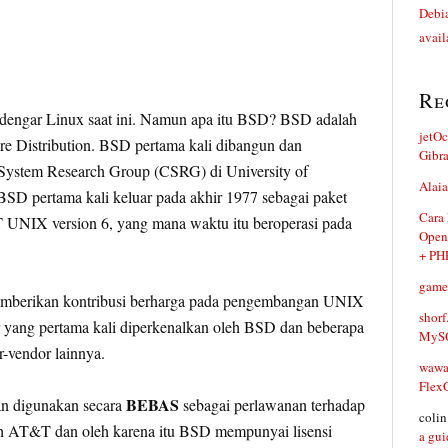
Debia
avail
Re
dengar Linux saat ini. Namun apa itu BSD? BSD adalah
jetO
re Distribution. BSD pertama kali dibangun dan
Gibr
ystem Research Group (CSRG) di University of
Alaia
BSD pertama kali keluar pada akhir 1977 sebagai paket
Cara
 UNIX version 6, yang mana waktu itu beroperasi pada
Open
+ PH
game
mberikan kontribusi berharga pada pengembangan UNIX
shorf
 yang pertama kali diperkenalkan oleh BSD dan beberapa
MySQ
-vendor lainnya.
waw
Flex
BEBAS
n digunakan secara
sebagai perlawanan terhadap
coli
eh AT&T dan oleh karena itu BSD mempunyai lisensi
a gui