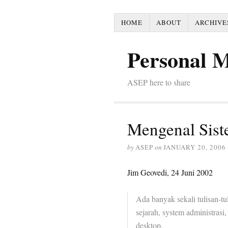
HOME
ABOUT
ARCHIVE
Personal 
ASEP here to share
Mengenal Sis
by
ASEP
on
JANUARY 20, 2006
Jim Geovedi, 24 Juni 2002
Ada banyak sekali tulisan-t
sejarah, system administras
desktop.