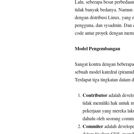
Lalu, seberapa besar perbeda
tidak banyak bedanya. Namun da
dengan distribusi Linux, yang 
pengguna, dan sysadmin. Dan da
code antar proyek dengan memfa
Model Pengembangan
Sangat kontra dengan beberap
sebuah model katedral (piramid?
Terdapat tiga tingkatan dalam 
Contributor
adalah develo
tidak memiliki hak untuk m
pekerjaan yang mereka laku
dahulu oleh seorang commi
Commiter
adalah develope
dalam lingkup CVS, memilik