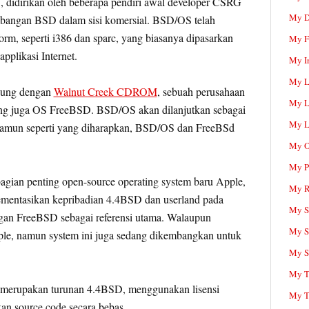
, didirikan oleh beberapa pendiri awal developer CSRG
My D
mbangan BSD dalam sisi komersial. BSD/OS telah
rm, seperti i386 dan sparc, yang biasanya dipasarkan
My F
plikasi Internet.
My I
My L
bung dengan
Walnut Creek CDROM
, sebuah perusahaan
My L
ung juga OS FreeBSD. BSD/OS akan dilanjutkan sebagai
My L
 namun seperti yang diharapkan, BSD/OS dan FreeBSd
My O
My P
gian penting open-source operating system baru Apple,
My R
mentasikan kepribadian 4.4BSD dan userland pada
My Sc
gan FreeBSD sebagai referensi utama. Walaupun
My S
pple, namun system ini juga sedang dikembangkan untuk
My S
My T
 merupakan turunan 4.4BSD, menggunakan lisensi
My T
an source code secara bebas