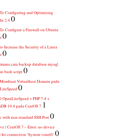
To Configuring and Optimizing
0
he 2.4
o Configure a Firewall on Ubuntu
0
r
o Increase the Security of a Linux
0
r
imana cara backup database mysql
0
n bash script
 Membuat Virtualhost Domain pada
0
LiteSpeed
ll OpenLiteSpeed + PHP 7.4 +
1
aDB 10.4 pada CentOS 7
0
 with non-standard SSH Port
z / CentOS 7 – Error: no device
0
 for connection ‘System venet0’