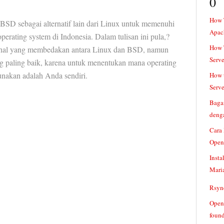
0
How 
BSD sebagai alternatif lain dari Linux untuk memenuhi
Apac
erating system di Indonesia. Dalam tulisan ini pula,?
How T
 hal yang membedakan antara Linux dan BSD, namun
Serve
 paling baik, karena untuk menentukan mana operating
unakan adalah Anda sendiri.
How t
Serve
Baga
denga
Cara
Open
Insta
Mari
Rsync
Openv
found