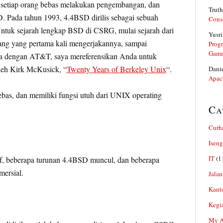
 setiap orang bebas melakukan pengembangan, dan
Truth
 Pada tahun 1993, 4.4BSD dirilis sebagai sebuah
Cons
ntuk sejarah lengkap BSD di CSRG, mulai sejarah dari
Yusri
rang yang pertama kali mengerjakannya, sampai
Prog
Gam
ipta dengan AT&T, saya mereferensikan Anda untuk
leh Kirk McKusick, “
Twenty Years of Berkeley Unix
“.
Dani
Apac
bebas, dan memiliki fungsi utuh dari UNIX operating
Ca
Curh
Iseng
IT
(1
f, beberapa turunan 4.4BSD muncul, dan beberapa
mersial.
Jalan
Kant
Kegi
My Ar