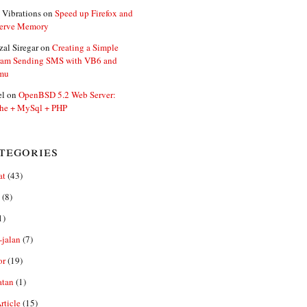
 Vibrations
on
Speed up Firefox and
erve Memory
zal Siregar
on
Creating a Simple
ram Sending SMS with VB6 and
mu
el
on
OpenBSD 5.2 Web Server:
he + MySql + PHP
tegories
at
(43)
(8)
1)
-jalan
(7)
or
(19)
atan
(1)
ticle
(15)