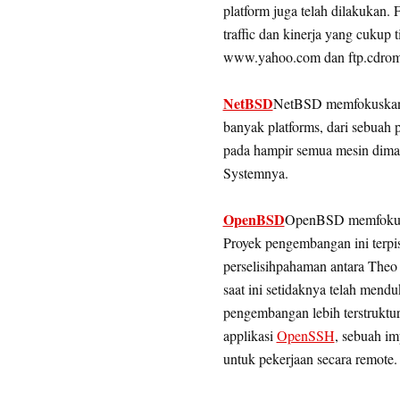
platform juga telah dilakukan.
traffic dan kinerja yang cukup
www.yahoo.com dan ftp.cdro
NetBSD
NetBSD memfokuskan 
banyak platforms, dari sebuah 
pada hampir semua mesin dima
Systemnya.
OpenBSD
OpenBSD memfokusk
Proyek pengembangan ini terpi
perselisihpahaman antara The
saat ini setidaknya telah mend
pengembangan lebih terstrukt
applikasi
OpenSSH
, sebuah i
untuk pekerjaan secara remote.