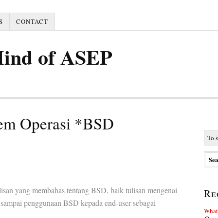
S
CONTACT
Mind of ASEP
tem Operasi *BSD
ulisan yang membahas tentang BSD, baik tulisan mengenai
Re
i, sampai penggunaan BSD kepada end-user sebagai
What 