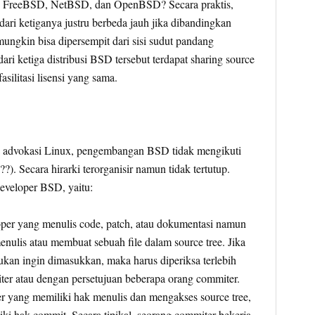
an FreeBSD, NetBSD, dan OpenBSD? Secara praktis,
ri ketiganya justru berbeda jauh jika dibandingkan
mungkin bisa dipersempit dari sisi sudut pandang
ri ketiga distribusi BSD tersebut terdapat sharing source
silitasi lisensi yang sama.
a advokasi Linux, pengembangan BSD tidak mengikuti
?). Secara hirarki terorganisir namun tidak tertutup.
developer BSD, yaitu:
per yang menulis code, patch, atau dokumentasi namun
enulis atau membuat sebuah file dalam source tree. Jika
kan ingin dimasukkan, maka harus diperiksa terlebih
ter atau dengan persetujuan beberapa orang commiter.
r yang memiliki hak menulis dan mengakses source tree,
i hak commit. Secara tipikal, seorang commiter bekerja