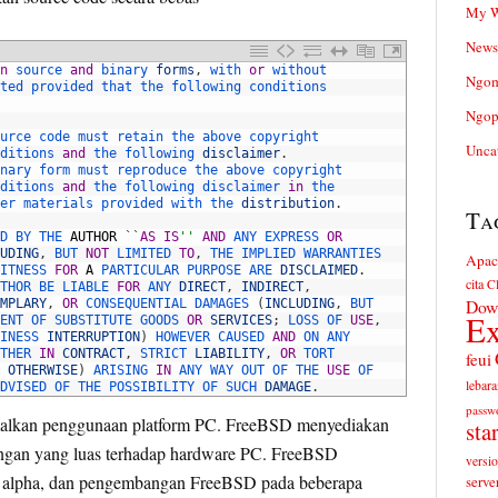
My W
News
n
source 
and
binary 
forms
,
with 
or
without
Ngom
ted 
provided 
that 
the 
following 
conditions
Ngop
urce 
code 
must 
retain 
the 
above 
copyright
Unca
ditions 
and
the 
following 
disclaimer
.
nary 
form 
must 
reproduce 
the 
above 
copyright
ditions 
and
the 
following 
disclaimer 
in
the
er 
materials 
provided 
with 
the 
distribution
.
Ta
D 
BY 
THE 
AUTHOR
`
`
AS
IS
''
AND
ANY 
EXPRESS 
OR
UDING
,
BUT 
NOT
LIMITED 
TO
,
THE 
IMPLIED 
WARRANTIES
Apac
ITNESS 
FOR
A
PARTICULAR 
PURPOSE 
ARE 
DISCLAIMED
.
cita
Cl
THOR 
BE 
LIABLE 
FOR
ANY 
DIRECT
,
INDIRECT
,
Dow
MPLARY
,
OR
CONSEQUENTIAL 
DAMAGES
(
INCLUDING
,
BUT
Ex
ENT 
OF 
SUBSTITUTE 
GOODS 
OR
SERVICES
;
LOSS 
OF 
USE
,
INESS 
INTERRUPTION
)
HOWEVER 
CAUSED 
AND
ON 
ANY
THER 
IN
CONTRACT
,
STRICT 
LIABILITY
,
OR
TORT
feui
OTHERWISE
)
ARISING 
IN
ANY 
WAY 
OUT 
OF 
THE 
USE
OF
lebara
DVISED 
OF 
THE 
POSSIBILITY 
OF 
SUCH 
DAMAGE
.
passw
lkan penggunaan platform PC. FreeBSD menyediakan
sta
ungan yang luas terhadap hardware PC. FreeBSD
versi
n alpha, dan pengembangan FreeBSD pada beberapa
serve