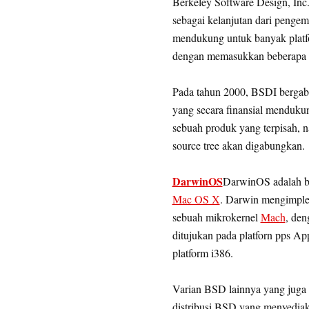
Berkeley Software Design, Inc.
sebagai kelanjutan dari penge
mendukung untuk banyak platfo
dengan memasukkan beberapa ap
Pada tahun 2000, BSDI berga
yang secara finansial menduk
sebuah produk yang terpisah,
source tree akan digabungkan.
DarwinOS
DarwinOS adalah ba
Mac OS X
. Darwin mengimple
sebuah mikrokernel
Mach
, den
ditujukan pada platforn pps A
platform i386.
Varian BSD lainnya yang juga
distribusi BSD yang menyediak