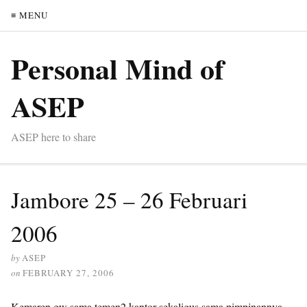
≡ MENU
Personal Mind of
ASEP
ASEP here to share
Jambore 25 – 26 Februari
2006
by
ASEP
on
FEBRUARY 27, 2006
Kemaren gw sama temen2 kantor sekaligus sama pimpinannya