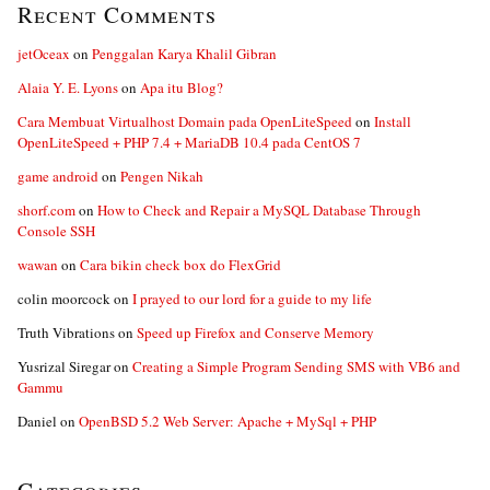
Recent Comments
jetOceax
on
Penggalan Karya Khalil Gibran
Alaia Y. E. Lyons
on
Apa itu Blog?
Cara Membuat Virtualhost Domain pada OpenLiteSpeed
on
Install
OpenLiteSpeed + PHP 7.4 + MariaDB 10.4 pada CentOS 7
game android
on
Pengen Nikah
shorf.com
on
How to Check and Repair a MySQL Database Through
Console SSH
wawan
on
Cara bikin check box do FlexGrid
colin moorcock
on
I prayed to our lord for a guide to my life
Truth Vibrations
on
Speed up Firefox and Conserve Memory
Yusrizal Siregar
on
Creating a Simple Program Sending SMS with VB6 and
Gammu
Daniel
on
OpenBSD 5.2 Web Server: Apache + MySql + PHP