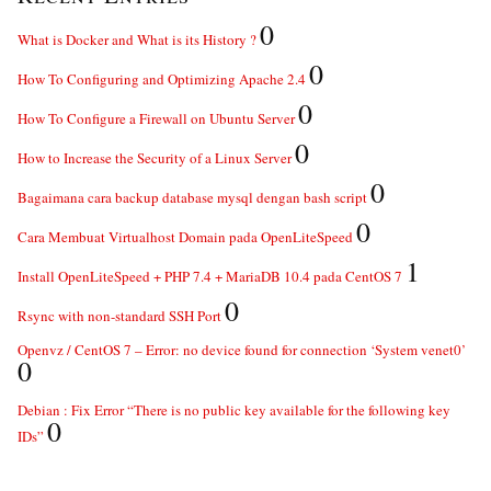
0
What is Docker and What is its History ?
0
How To Configuring and Optimizing Apache 2.4
0
How To Configure a Firewall on Ubuntu Server
0
How to Increase the Security of a Linux Server
0
Bagaimana cara backup database mysql dengan bash script
0
Cara Membuat Virtualhost Domain pada OpenLiteSpeed
1
Install OpenLiteSpeed + PHP 7.4 + MariaDB 10.4 pada CentOS 7
0
Rsync with non-standard SSH Port
Openvz / CentOS 7 – Error: no device found for connection ‘System venet0’
0
Debian : Fix Error “There is no public key available for the following key
0
IDs”