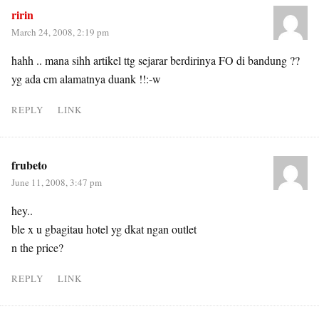
ririn
March 24, 2008, 2:19 pm
hahh .. mana sihh artikel ttg sejarar berdirinya FO di bandung ??
yg ada cm alamatnya duank !!:-w
REPLY
LINK
frubeto
June 11, 2008, 3:47 pm
hey..
ble x u gbagitau hotel yg dkat ngan outlet
n the price?
REPLY
LINK