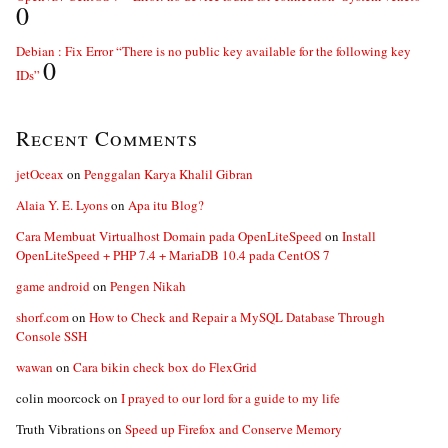
0
Debian : Fix Error “There is no public key available for the following key
0
IDs”
Recent Comments
jetOceax
on
Penggalan Karya Khalil Gibran
Alaia Y. E. Lyons
on
Apa itu Blog?
Cara Membuat Virtualhost Domain pada OpenLiteSpeed
on
Install
OpenLiteSpeed + PHP 7.4 + MariaDB 10.4 pada CentOS 7
game android
on
Pengen Nikah
shorf.com
on
How to Check and Repair a MySQL Database Through
Console SSH
wawan
on
Cara bikin check box do FlexGrid
colin moorcock
on
I prayed to our lord for a guide to my life
Truth Vibrations
on
Speed up Firefox and Conserve Memory