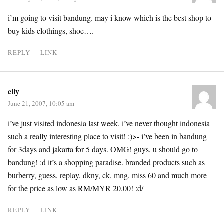
i’m going to visit bandung. may i know which is the best shop to
buy kids clothings, shoe….
REPLY
LINK
elly
June 21, 2007, 10:05 am
i’ve just visited indonesia last week. i’ve never thought indonesia
such a really interesting place to visit! :)>- i’ve been in bandung
for 3days and jakarta for 5 days. OMG! guys, u should go to
bandung! :d it’s a shopping paradise. branded products such as
burberry, guess, replay, dkny, ck, mng, miss 60 and much more
for the price as low as RM/MYR 20.00! :d/
REPLY
LINK