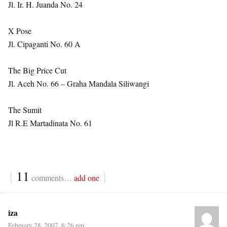
Jl. Ir. H. Juanda No. 24
X Pose
Jl. Cipaganti No. 60 A
The Big Price Cut
Jl. Aceh No. 66 – Graha Mandala Siliwangi
The Sumit
Jl R.E Martadinata No. 61
{
11
}
comments…
add one
iza
February 28, 2007, 6:26 pm