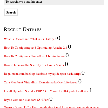
Recent Entries
0
What is Docker and What is its History ?
0
How To Configuring and Optimizing Apache 2.4
0
How To Configure a Firewall on Ubuntu Server
0
How to Increase the Security of a Linux Server
0
Bagaimana cara backup database mysql dengan bash script
0
Cara Membuat Virtualhost Domain pada OpenLiteSpeed
1
Install OpenLiteSpeed + PHP 7.4 + MariaDB 10.4 pada CentOS 7
0
Rsync with non-standard SSH Port
Openvz / CentOS 7 – Error: no device found for connection ‘System venet0’