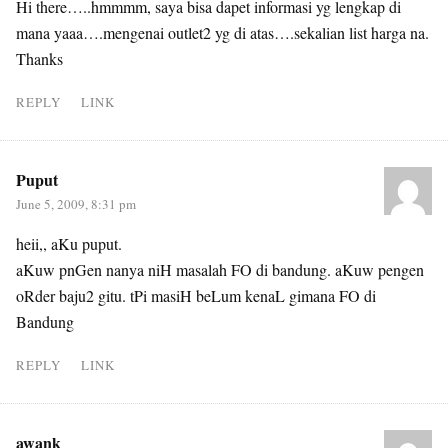
Hi there…..hmmmm, saya bisa dapet informasi yg lengkap di
mana yaaa….mengenai outlet2 yg di atas….sekalian list harga na.
Thanks
REPLY
LINK
Puput
June 5, 2009, 8:31 pm
heii,, aKu puput.
aKuw pnGen nanya niH masalah FO di bandung. aKuw pengen
oRder baju2 gitu. tPi masiH beLum kenaL gimana FO di
Bandung
REPLY
LINK
awank