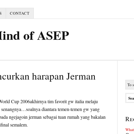
S
CONTACT
Mind of ASEP
ncurkan harapan Jerman
akhirnya tim favorit gw italia melaju
6, senangnya…soalnya diantara temen-temen gw yang
ada ngejagoin jerman sebagai tuan rumah yang bakalan
Re
ifinal semalem.
What 