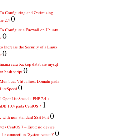
To Configuring and Optimizing
0
he 2.4
o Configure a Firewall on Ubuntu
0
r
o Increase the Security of a Linux
0
r
imana cara backup database mysql
0
n bash script
 Membuat Virtualhost Domain pada
0
LiteSpeed
ll OpenLiteSpeed + PHP 7.4 +
1
aDB 10.4 pada CentOS 7
0
 with non-standard SSH Port
z / CentOS 7 – Error: no device
0
 for connection ‘System venet0’