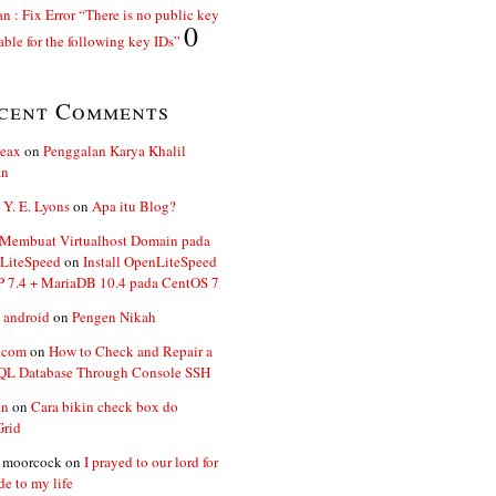
n : Fix Error “There is no public key
0
able for the following key IDs”
cent Comments
ceax
on
Penggalan Karya Khalil
an
 Y. E. Lyons
on
Apa itu Blog?
 Membuat Virtualhost Domain pada
LiteSpeed
on
Install OpenLiteSpeed
P 7.4 + MariaDB 10.4 pada CentOS 7
 android
on
Pengen Nikah
.com
on
How to Check and Repair a
L Database Through Console SSH
an
on
Cara bikin check box do
Grid
n moorcock
on
I prayed to our lord for
de to my life