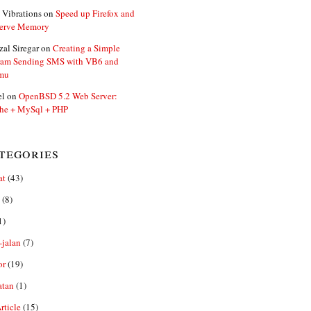
 Vibrations
on
Speed up Firefox and
erve Memory
zal Siregar
on
Creating a Simple
ram Sending SMS with VB6 and
mu
el
on
OpenBSD 5.2 Web Server:
he + MySql + PHP
tegories
at
(43)
(8)
1)
-jalan
(7)
or
(19)
atan
(1)
ticle
(15)