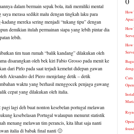
0
hannya dalam bermain sepak bola, itali memiliki mental
How 
 saya merasa sedikit malu dengan tingkah laku para
Apac
ng-kadang mereka sering menjadi “tukang tipu” dengan
How T
un demikian itulah permainan siapa yang lebih pintar dia
Serve
atan lebih.
How t
Serve
ibatkan tim tuan rumah “balik kandang” dilakukan oleh
tama disarangkan oleh bek kiri Fabio Grosso pada menit ke
Baga
n dari Pirlo pada saat terjadi kemelut didepan gawan
denga
leh Alesandro del Piero menjelang detik – detik
Cara
ambahan waktu yang berhasil menggocek penjaga gawang
Open
ik cepat yang dilakukan oleh italia.
Insta
Mari
 pagi lagi deh buat nonton kesebelan portugal melawan
Rsync
dukung kesebelasan Portugal walaupun menurut statistik
Openv
ah menang melawan tim perancis, kita lihat saja nanti
found
an italia di babak final nanti 🙂