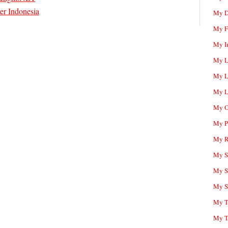
er Indonesia
My D
My F
My I
My L
My L
My L
My O
My P
My R
My Sc
My S
My S
My T
My T