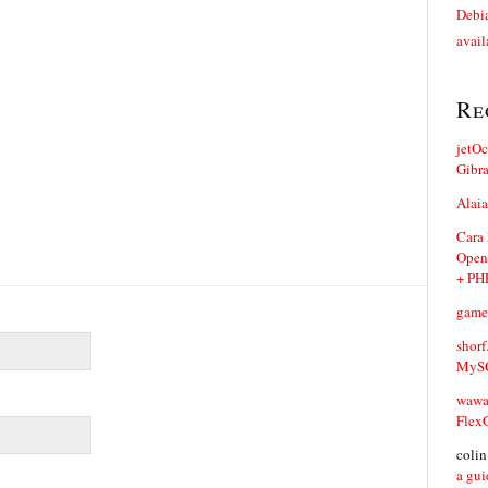
Debia
avail
Re
jetO
Gibr
Alaia
Cara
Open
+ PH
game
shorf
MySQ
waw
Flex
coli
a gui