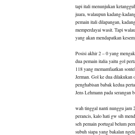
tapi itali menunjukan ketanggu
juara, walaupun kadang-kadang
pemain itali dilapangan, kada
memperdayai wasit. Tapi walaup
yang akan mendapatkan kesemp
Posisi akhir 2 – 0 yang mengak
dua pemain italia yaitu gol per
118 yang memamfaatkan sonteka
Jerman. Gol ke dua dilakukan o
penghabisan babak kedua pert
Jens Lehmann pada serangan bal
wah tinggal nanti nunggu jam 2
perancis, kalo hati gw sih men
seh pemain portugal belum pern
subuh siapa yang bakalan ngelaw