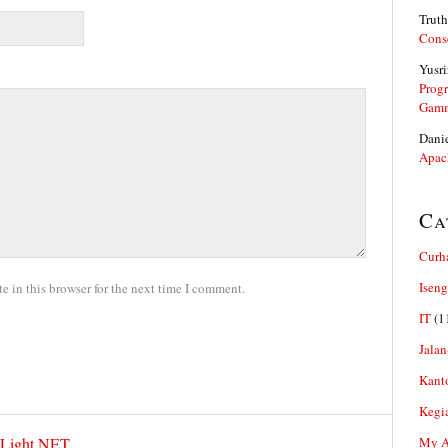
Truth
Cons
Yusri
Prog
Gam
Dani
Apac
Ca
Curh
Iseng
 in this browser for the next time I comment.
IT
(1
Jalan
Kant
Kegi
iLight.NET
My Ar