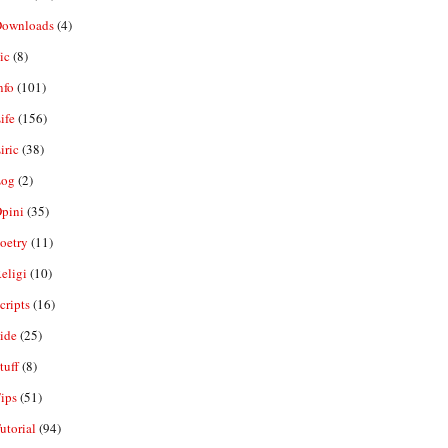
ownloads
(4)
ic
(8)
nfo
(101)
ife
(156)
iric
(38)
og
(2)
pini
(35)
oetry
(11)
eligi
(10)
ripts
(16)
ide
(25)
tuff
(8)
ips
(51)
utorial
(94)