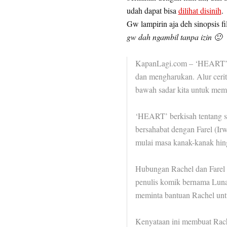
udah dapat bisa
dilihat disinih
.
Gw lampirin aja deh sinopsis f
gw dah ngambil tanpa izin 🙂
KapanLagi.com – ‘HEART’ s
dan mengharukan. Alur ceri
bawah sadar kita untuk memak
‘HEART’ berkisah tentang s
bersahabat dengan Farel (I
mulai masa kanak-kanak hin
Hubungan Rachel dan Farel m
penulis komik bernama Luna
meminta bantuan Rachel un
Kenyataan ini membuat Rach