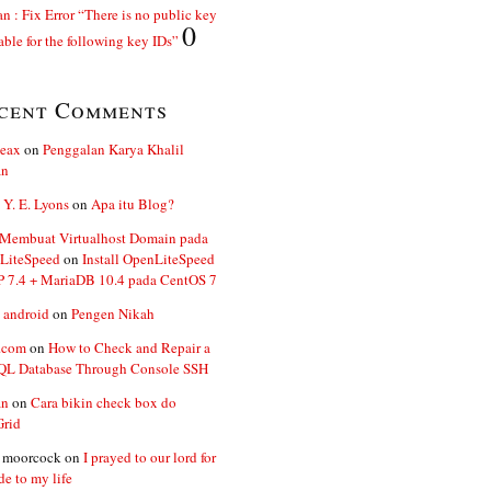
n : Fix Error “There is no public key
0
able for the following key IDs”
cent Comments
ceax
on
Penggalan Karya Khalil
an
 Y. E. Lyons
on
Apa itu Blog?
 Membuat Virtualhost Domain pada
LiteSpeed
on
Install OpenLiteSpeed
P 7.4 + MariaDB 10.4 pada CentOS 7
 android
on
Pengen Nikah
.com
on
How to Check and Repair a
L Database Through Console SSH
an
on
Cara bikin check box do
Grid
n moorcock
on
I prayed to our lord for
de to my life