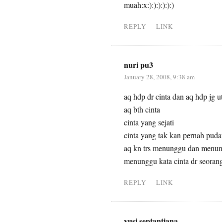
muah:x:):):):):):)
REPLY
LINK
nuri pu3
January 28, 2008, 9:38 am
aq hdp dr cinta dan aq hdp jg u
aq bth cinta
cinta yang sejati
cinta yang tak kan pernah puda
aq kn trs menunggu dan men
menunggu kata cinta dr 
REPLY
LINK
yusi.septantiana