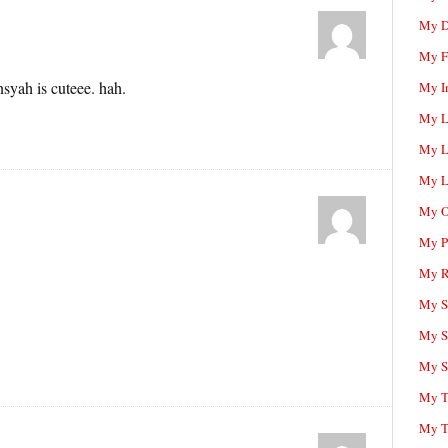
My D
My F
yah is cuteee. hah.
My I
My L
My L
My L
My O
My P
My R
My Sc
My S
My S
My T
My T