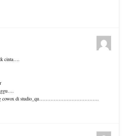
tk cinta….
r
unggu….
seorang cowox di studio_qu……………………………….