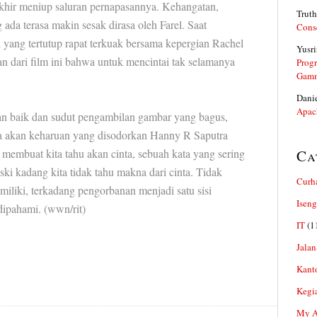
khir meniup saluran pernapasannya. Kehangatan,
Truth
 ada terasa makin sesak dirasa oleh Farel. Saat
Cons
 yang tertutup rapat terkuak bersama kepergian Rachel
Yusri
n dari film ini bahwa untuk mencintai tak selamanya
Prog
Gam
Dani
Apac
an baik dan sudut pengambilan gambar yang bagus,
 akan keharuan yang disodorkan Hanny R Saputra
membuat kita tahu akan cinta, sebuah kata yang sering
Ca
ki kadang kita tidak tahu makna dari cinta. Tidak
Curh
miliki, terkadang pengorbanan menjadi satu sisi
Iseng
dipahami. (wwn/rit)
IT
(1
Jalan
Kant
Kegi
My Ar