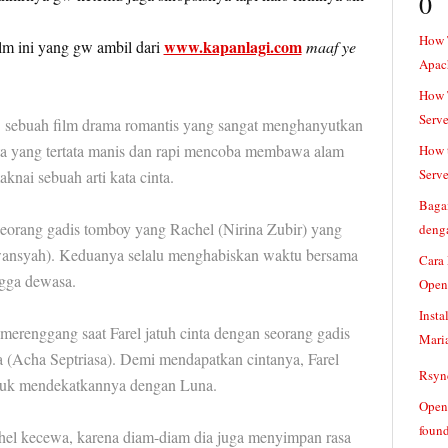
0
How 
www.kapanlagi.com
ilm ini yang gw ambil dari
maaf ye
Apac
How T
Serve
ebuah film drama romantis yang sangat menghanyutkan
ta yang tertata manis dan rapi mencoba membawa alam
How t
Serve
nai sebuah arti kata cinta.
Baga
eorang gadis tomboy yang Rachel (Nirina Zubir) yang
denga
rwansyah). Keduanya selalu menghabiskan waktu bersama
Cara
gga dewasa.
Open
Insta
erenggang saat Farel jatuh cinta dengan seorang gadis
Mari
 (Acha Septriasa). Demi mendapatkan cintanya, Farel
Rsync
tuk mendekatkannya dengan Luna.
Openv
found
el kecewa, karena diam-diam dia juga menyimpan rasa