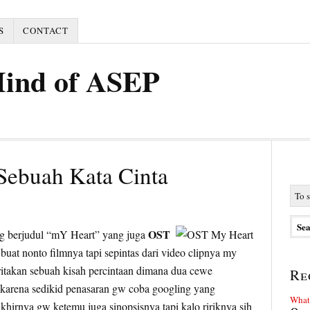
S
CONTACT
Mind of ASEP
Sebuah Kata Cinta
OST
g berjudul “mY Heart” yang juga
uat nonto filmnya tapi sepintas dari video clipnya my
ritakan sebuah kisah percintaan dimana dua cewe
Re
karena sedikid penasaran gw coba googling yang
What 
akhirnya gw ketemu juga sinopsisnya tapi kalo ririknya sih