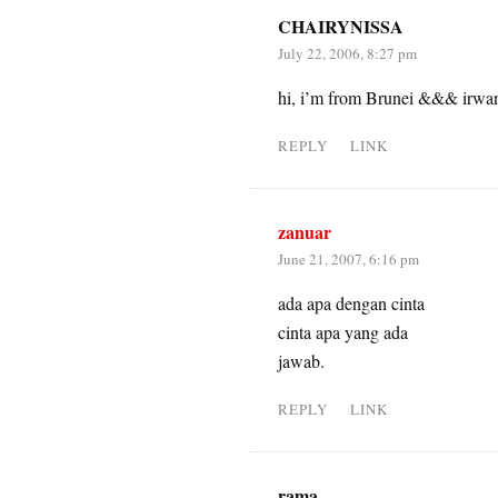
CHAIRYNISSA
July 22, 2006, 8:27 pm
hi, i’m from Brunei &&& irwans
REPLY
LINK
zanuar
June 21, 2007, 6:16 pm
ada apa dengan cinta
cinta apa yang ada
jawab.
REPLY
LINK
rama