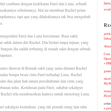
achel cemburu dengan kedekatan Farel dan Luna, sebuah
Debia
avail
rasakannya sebelumnya. Hal ini membuat Rachel pelan-
pilannya, tapi apa yang dilakukannya tak bisa mengubah
a.
Re
jetO
 mengetahui Farel dan Luna berciuman. Rasa sakit,
Gibr
 aduk dalam diri Rachel. Dia berlari tanpa tujuan, yang
Alaia
bangun dia sudah terbaring di rumah sakit dengan sebuah
Cara
mputasi.
Open
+ PH
harus dirawat di Rumah sakit yang sama dimana Rachel
game
 sadar betapa besar cinta Farel terhadap Luna. Rachel
shorf
ui dua jalan hati antara persahabatan dan cinta yang
MySQ
banan tulus. Ketulusan pada Farel, sahabat sekaligus
waw
Rachel rela mendonorkan hatinya untuk menolong Luna.
Flex
coli
el sekaligus kerinduan, yang tak pernah orang lain tahu
a gui