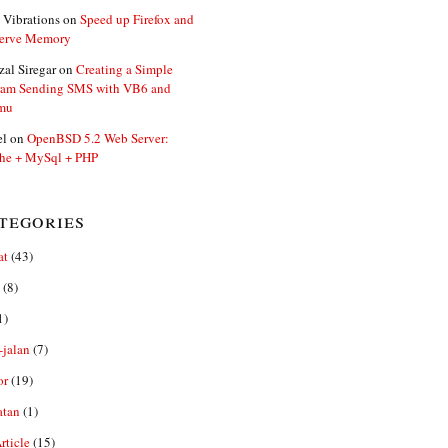
 Vibrations
on
Speed up Firefox and
erve Memory
zal Siregar
on
Creating a Simple
ram Sending SMS with VB6 and
mu
el
on
OpenBSD 5.2 Web Server:
he + MySql + PHP
tegories
at
(43)
(8)
1)
-jalan
(7)
or
(19)
atan
(1)
ticle
(15)