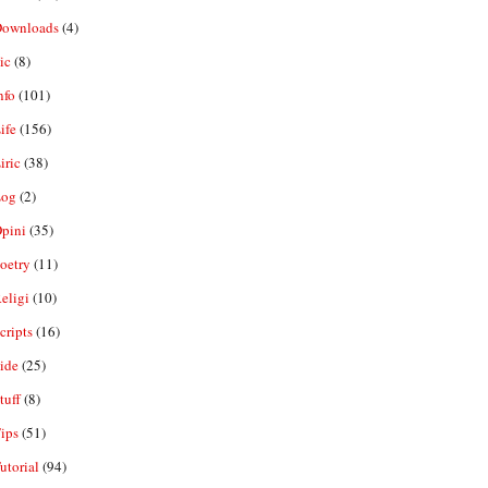
ownloads
(4)
ic
(8)
nfo
(101)
ife
(156)
iric
(38)
og
(2)
pini
(35)
oetry
(11)
eligi
(10)
ripts
(16)
ide
(25)
tuff
(8)
ips
(51)
utorial
(94)