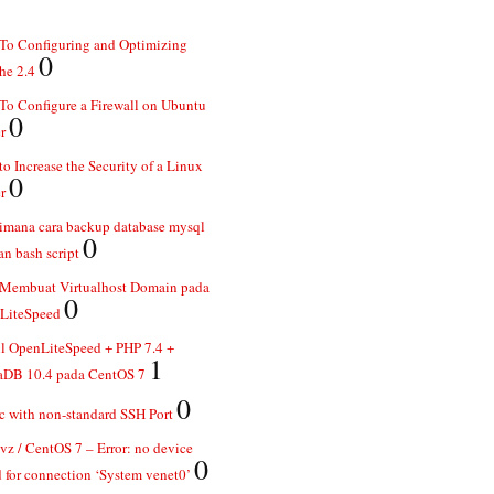
To Configuring and Optimizing
0
he 2.4
o Configure a Firewall on Ubuntu
0
r
o Increase the Security of a Linux
0
r
imana cara backup database mysql
0
n bash script
 Membuat Virtualhost Domain pada
0
LiteSpeed
ll OpenLiteSpeed + PHP 7.4 +
1
aDB 10.4 pada CentOS 7
0
 with non-standard SSH Port
z / CentOS 7 – Error: no device
0
 for connection ‘System venet0’