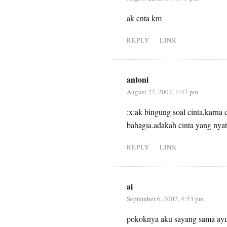
ak cnta km
REPLY
LINK
antoni
August 22, 2007, 1:47 pm
:x:ak bingung soal cinta,karna
bahagia.adakah cinta yang nya
REPLY
LINK
ai
September 6, 2007, 4:53 pm
pokoknya aku sayang sama ayu