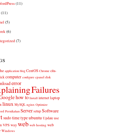
ordPress
(11)
(11)
el
(5)
rek
(6)
tegorized
(7)
gs
he
CentOS
cita-
application
blog
Chrome
computer
ick
cpanel
disk
configure
error
nload
plaining
Failures
Google
how to
laptop
internet
Install
linux
n
MySQL
nginx
Optimize
Server
Software
ord
setup
Pernikahan
rt
ubuntu
sudo
time
type
use
Update
web
web
VPS
way
on
web hosting
r
Windows