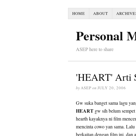
HOME
ABOUT
ARCHIVE
Personal 
ASEP here to share
'HEART' Arti 
by
ASEP
on
JULY 20, 2006
Gw suka banget sama lagu yan
HEART
gw sih belum sempet b
hearth kayaknya ni film mence
mencinta cowo yan sama. Lalu 
berkaitan dengan film ini, dan 