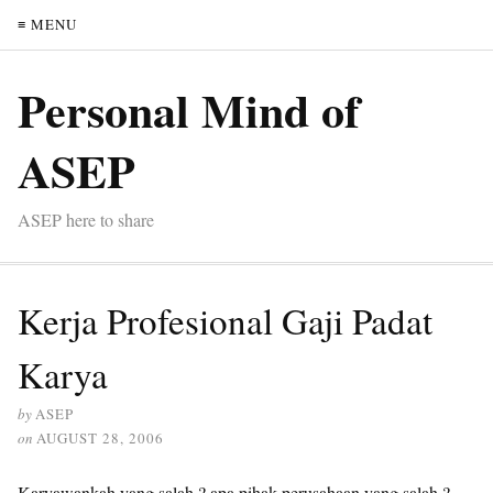
≡ MENU
Personal Mind of
ASEP
ASEP here to share
Kerja Profesional Gaji Padat
Karya
by
ASEP
on
AUGUST 28, 2006
Karyawankah yang salah ? apa pihak perusahaan yang salah ?