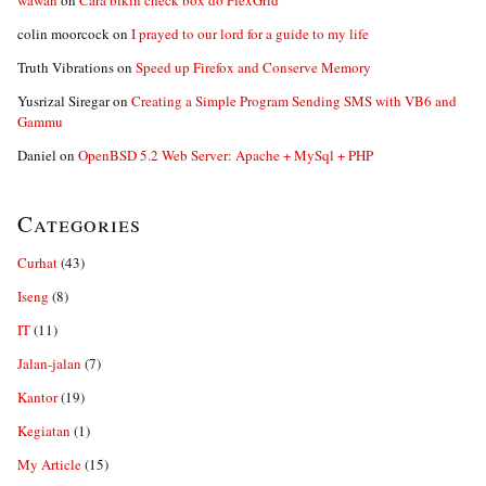
wawan
on
Cara bikin check box do FlexGrid
colin moorcock
on
I prayed to our lord for a guide to my life
Truth Vibrations
on
Speed up Firefox and Conserve Memory
Yusrizal Siregar
on
Creating a Simple Program Sending SMS with VB6 and
Gammu
Daniel
on
OpenBSD 5.2 Web Server: Apache + MySql + PHP
Categories
Curhat
(43)
Iseng
(8)
IT
(11)
Jalan-jalan
(7)
Kantor
(19)
Kegiatan
(1)
My Article
(15)