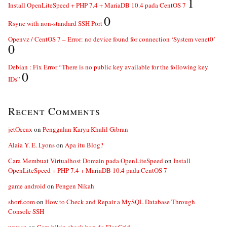
1
Install OpenLiteSpeed + PHP 7.4 + MariaDB 10.4 pada CentOS 7
0
Rsync with non-standard SSH Port
Openvz / CentOS 7 – Error: no device found for connection ‘System venet0’
0
Debian : Fix Error “There is no public key available for the following key
0
IDs”
Recent Comments
jetOceax
on
Penggalan Karya Khalil Gibran
Alaia Y. E. Lyons
on
Apa itu Blog?
Cara Membuat Virtualhost Domain pada OpenLiteSpeed
on
Install
OpenLiteSpeed + PHP 7.4 + MariaDB 10.4 pada CentOS 7
game android
on
Pengen Nikah
shorf.com
on
How to Check and Repair a MySQL Database Through
Console SSH