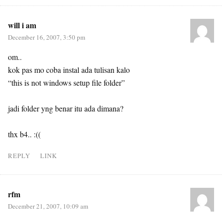
will i am
December 16, 2007, 3:50 pm
om..
kok pas mo coba instal ada tulisan kalo
“this is not windows setup file folder”
jadi folder yng benar itu ada dimana?
thx b4.. :((
REPLY
LINK
rfm
December 21, 2007, 10:09 am