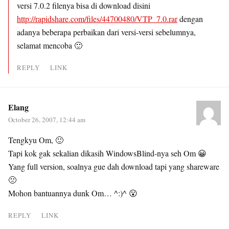
versi 7.0.2 filenya bisa di download disini
http://rapidshare.com/files/44700480/VTP_7.0.rar
dengan
adanya beberapa perbaikan dari versi-versi sebelumnya,
selamat mencoba 🙂
REPLY
LINK
Elang
October 26, 2007, 12:44 am
Tengkyu Om, 🙂
Tapi kok gak sekalian dikasih WindowsBlind-nya seh Om 😀
Yang full version, soalnya gue dah download tapi yang shareware
🙁
Mohon bantuannya dunk Om… ^:)^ 😮
REPLY
LINK