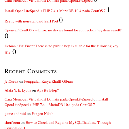
Cara Membuat Virtualhost Domain pada OpenLiteSpeed
1
Install OpenLiteSpeed + PHP 7.4 + MariaDB 10.4 pada CentOS 7
0
Rsync with non-standard SSH Port
Openvz / CentOS 7 – Error: no device found for connection ‘System venet0’
0
Debian : Fix Error “There is no public key available for the following key
0
IDs”
Recent Comments
jetOceax
on
Penggalan Karya Khalil Gibran
Alaia Y. E. Lyons
on
Apa itu Blog?
Cara Membuat Virtualhost Domain pada OpenLiteSpeed
on
Install
OpenLiteSpeed + PHP 7.4 + MariaDB 10.4 pada CentOS 7
game android
on
Pengen Nikah
shorf.com
on
How to Check and Repair a MySQL Database Through
Console SSH