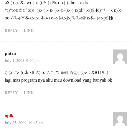
o$-)>:):-&:-w(:|:-c:((%-(:d%-(:-c|-):-ho-+>:d<:-
^:)^:o):@):^o;))=))>-)>-)>-)>-)>-)>-):):(:d:”>:((8-|/:)**==<):)3:-
oo:-)%-((*)8-x:-t:-t:-ho-+o=>[-x:-j:-j%%-:@):-$=:)<:-p:)]:|(:|
REPLY
LINK
putra
July 1, 2008, 9:40 pm
:):(:d:”>:((:d/:x8-|/:):o:-?:-“:-“:-&#119;;)[-(:)>-:-&#119;;)
lagi mas program nya aku mau download yang banyak ok
REPLY
LINK
opik
July 25, 2009, 10:45 pm