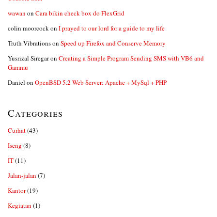
wawan
on
Cara bikin check box do FlexGrid
colin moorcock
on
I prayed to our lord for a guide to my life
Truth Vibrations
on
Speed up Firefox and Conserve Memory
Yusrizal Siregar
on
Creating a Simple Program Sending SMS with VB6 and
Gammu
Daniel
on
OpenBSD 5.2 Web Server: Apache + MySql + PHP
Categories
Curhat
(43)
Iseng
(8)
IT
(11)
Jalan-jalan
(7)
Kantor
(19)
Kegiatan
(1)