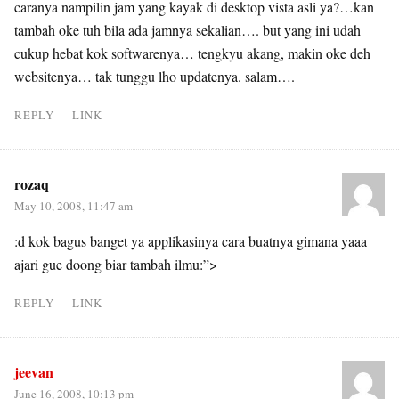
caranya nampilin jam yang kayak di desktop vista asli ya?…kan
tambah oke tuh bila ada jamnya sekalian…. but yang ini udah
cukup hebat kok softwarenya… tengkyu akang, makin oke deh
websitenya… tak tunggu lho updatenya. salam….
REPLY
LINK
rozaq
May 10, 2008, 11:47 am
:d kok bagus banget ya applikasinya cara buatnya gimana yaaa
ajari gue doong biar tambah ilmu:”>
REPLY
LINK
jeevan
June 16, 2008, 10:13 pm