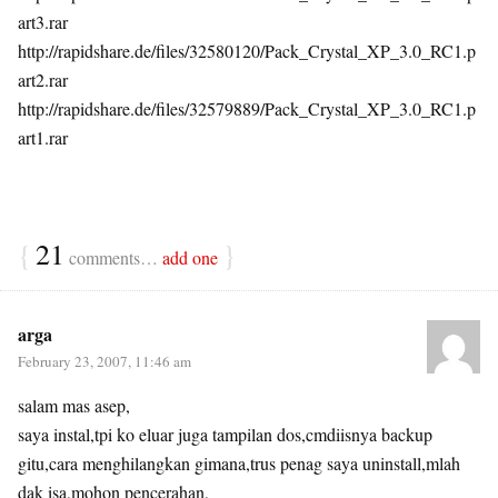
art3.rar
http://rapidshare.de/files/32580120/Pack_Crystal_XP_3.0_RC1.p
art2.rar
http://rapidshare.de/files/32579889/Pack_Crystal_XP_3.0_RC1.p
art1.rar
{
21
}
comments…
add one
arga
February 23, 2007, 11:46 am
salam mas asep,
saya instal,tpi ko eluar juga tampilan dos,cmdiisnya backup
gitu,cara menghilangkan gimana,trus penag saya uninstall,mlah
dak isa,mohon pencerahan,