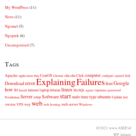
My WordPress
(11)
News
(11)
Ngomel
(5)
Ngoprek
(6)
Uncategorized
(7)
Tags
computer
Apache
CentOS
cita-cita
Click
cpanel
disk
application
blog
Chrome
configure
Explaining
Failures
error
Google
Download
feui
linux
how to
laptop
internet
lebaran
MySQL
nginx
password
Install
Optimize
start
Server
Software
ubuntu
sudo
time
type
use
setup
Update
Pernikahan
web
web server
VPS
way
version
web hosting
Windows
@2021 www.ASEP.id
WP
Admin