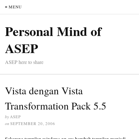
≡ MENU
Personal Mind of
ASEP
ASEP here to share
Vista dengan Vista
Transformation Pack 5.5
by
ASEP
on
SEPTEMBER 20, 2006
Sekarang tampilan windows xp gw berubah tampilan menjadi