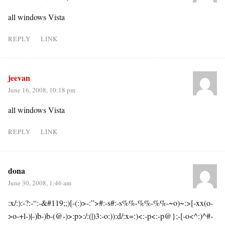
all windows Vista
REPLY
LINK
jeevan
June 16, 2008, 10:18 pm
all windows Vista
REPLY
LINK
dona
June 30, 2008, 1:46 am
:x/:):-?:-“:-&#119;;)[-(:)>-:”>#:-s#:-s%%-%%-%%-~o)~:>[-xx(o-
>o-+l-)|-)b-)b-(@-)>:p>:/:(|)3:-o:)):d/:x=:)<:-p<:-p@};-[-o<^:)^#-