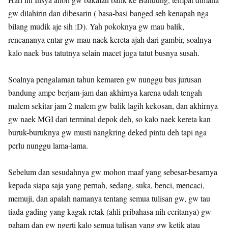
gw dilahirin dan dibesarin ( basa-basi banged seh kenapah nga
bilang mudik aje sih :D). Yah pokoknya gw mau balik,
rencananya entar gw mau naek kereta ajah dari gambir, soalnya
kalo naek bus tatutnya selain macet juga tatut busnya susah.
Soalnya pengalaman tahun kemaren gw nunggu bus jurusan
bandung ampe berjam-jam dan akhirnya karena udah tengah
malem sekitar jam 2 malem gw balik lagih kekosan, dan akhirnya
gw naek MGI dari terminal depok deh, so kalo naek kereta kan
buruk-buruknya gw musti nangkring deked pintu deh tapi nga
perlu nunggu lama-lama.
Sebelum dan sesudahnya gw mohon maaf yang sebesar-besarnya
kepada siapa saja yang pernah, sedang, suka, benci, mencaci,
memuji, dan apalah namanya tentang semua tulisan gw, gw tau
tiada gading yang kagak retak (ahli pribahasa nih ceritanya) gw
paham dan gw ngerti kalo semua tulisan yang gw ketik atau