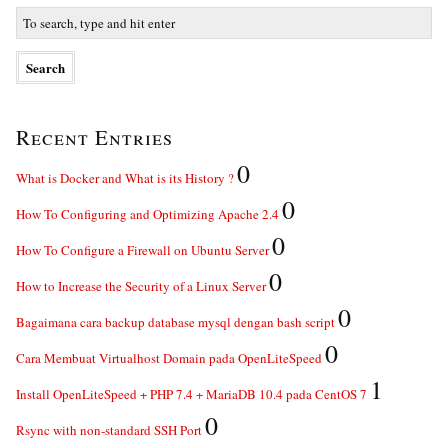
Recent Entries
0
What is Docker and What is its History ?
0
How To Configuring and Optimizing Apache 2.4
0
How To Configure a Firewall on Ubuntu Server
0
How to Increase the Security of a Linux Server
0
Bagaimana cara backup database mysql dengan bash script
0
Cara Membuat Virtualhost Domain pada OpenLiteSpeed
1
Install OpenLiteSpeed + PHP 7.4 + MariaDB 10.4 pada CentOS 7
0
Rsync with non-standard SSH Port