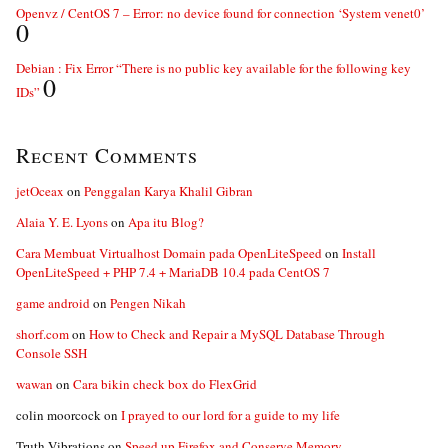
Openvz / CentOS 7 – Error: no device found for connection ‘System venet0’
0
Debian : Fix Error “There is no public key available for the following key
0
IDs”
Recent Comments
jetOceax
on
Penggalan Karya Khalil Gibran
Alaia Y. E. Lyons
on
Apa itu Blog?
Cara Membuat Virtualhost Domain pada OpenLiteSpeed
on
Install
OpenLiteSpeed + PHP 7.4 + MariaDB 10.4 pada CentOS 7
game android
on
Pengen Nikah
shorf.com
on
How to Check and Repair a MySQL Database Through
Console SSH
wawan
on
Cara bikin check box do FlexGrid
colin moorcock
on
I prayed to our lord for a guide to my life
Truth Vibrations
on
Speed up Firefox and Conserve Memory