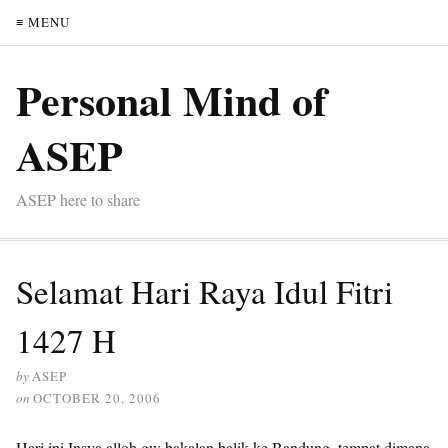
≡ MENU
Personal Mind of
ASEP
ASEP here to share
Selamat Hari Raya Idul Fitri
1427 H
by
ASEP
on
OCTOBER 20, 2006
Hari ini Insya alloh gw bakalan balik ke Bandung, tempat dimana