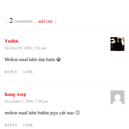
{
2
}
comments…
add one
Yudhis
October 30, 2006, 2:54 pm
Mohon maaf lahir dan batin 😀
REPLY
LINK
Kang Asep
November 1, 2006, 7:06 pm
mohon maaf lahir bathin juga yah mas 🙂
REPLY
LINK