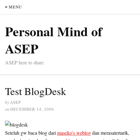
≡ MENU
Personal Mind of
ASEP
ASEP here to share
Test BlogDesk
by
ASEP
on
DECEMBER 14, 2006
Setelah gw baca blog dari
maseko’s weblog
dan merasatertarik,