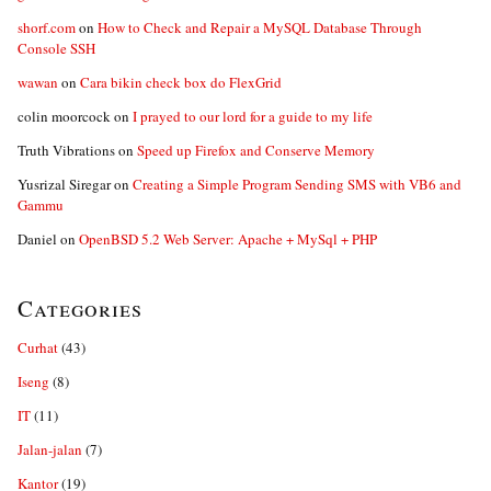
shorf.com
on
How to Check and Repair a MySQL Database Through
Console SSH
wawan
on
Cara bikin check box do FlexGrid
colin moorcock
on
I prayed to our lord for a guide to my life
Truth Vibrations
on
Speed up Firefox and Conserve Memory
Yusrizal Siregar
on
Creating a Simple Program Sending SMS with VB6 and
Gammu
Daniel
on
OpenBSD 5.2 Web Server: Apache + MySql + PHP
Categories
Curhat
(43)
Iseng
(8)
IT
(11)
Jalan-jalan
(7)
Kantor
(19)