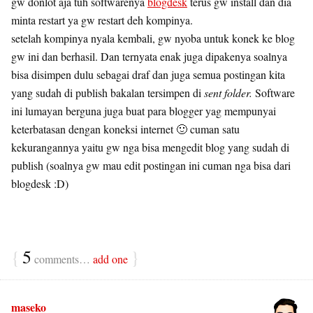
gw donlot aja tuh softwarenya
blogdesk
terus gw install dan dia
minta restart ya gw restart deh kompinya.
setelah kompinya nyala kembali, gw nyoba untuk konek ke blog
gw ini dan berhasil. Dan ternyata enak juga dipakenya soalnya
bisa disimpen dulu sebagai draf dan juga semua postingan kita
yang sudah di publish bakalan tersimpen di
sent folder.
Software
ini lumayan berguna juga buat para blogger yag mempunyai
keterbatasan dengan koneksi internet 🙂 cuman satu
kekurangannya yaitu gw nga bisa mengedit blog yang sudah di
publish (soalnya gw mau edit postingan ini cuman nga bisa dari
blogdesk :D)
{
5
}
comments…
add one
maseko