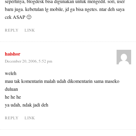
sepertinya, blogdesk bisa digunakan untuk mengedit. sori, user
baru juga. kebetulan lg mobile, jd ga bisa ngetes. ntar deh saya
cek ASAP 🙂
REPLY
LINK
haishor
December 20, 2006, 5:52 pm
weleh
mau tak komentarin malah udah dikomentarin sama maseko
duluan
he he he
ya udah, ndak jadi deh
REPLY
LINK