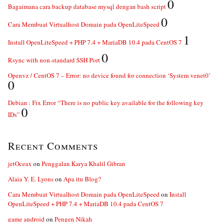
0
Bagaimana cara backup database mysql dengan bash script
0
Cara Membuat Virtualhost Domain pada OpenLiteSpeed
1
Install OpenLiteSpeed + PHP 7.4 + MariaDB 10.4 pada CentOS 7
0
Rsync with non-standard SSH Port
Openvz / CentOS 7 – Error: no device found for connection ‘System venet0’
0
Debian : Fix Error “There is no public key available for the following key
0
IDs”
Recent Comments
jetOceax
on
Penggalan Karya Khalil Gibran
Alaia Y. E. Lyons
on
Apa itu Blog?
Cara Membuat Virtualhost Domain pada OpenLiteSpeed
on
Install
OpenLiteSpeed + PHP 7.4 + MariaDB 10.4 pada CentOS 7
game android
on
Pengen Nikah