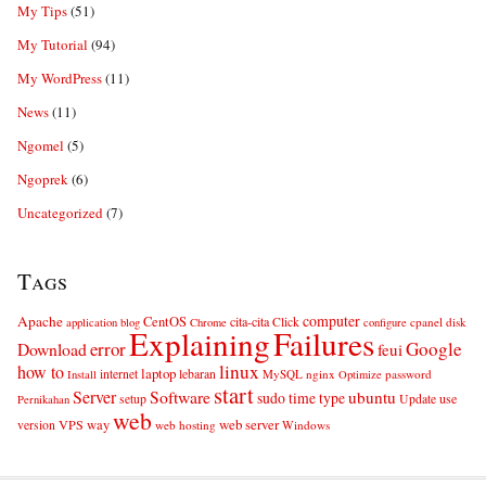
My Tips
(51)
My Tutorial
(94)
My WordPress
(11)
News
(11)
Ngomel
(5)
Ngoprek
(6)
Uncategorized
(7)
Tags
computer
Apache
CentOS
cita-cita
Click
cpanel
disk
application
blog
Chrome
configure
Explaining
Failures
error
Google
Download
feui
linux
how to
laptop
internet
lebaran
MySQL
nginx
password
Install
Optimize
start
Server
Software
ubuntu
sudo
time
type
use
setup
Update
Pernikahan
web
web server
VPS
way
version
web hosting
Windows