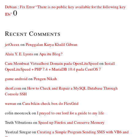
Debian : Fix Error “There is no public key available for the following key
0
IDs”
Recent Comments
jetOceax
on
Penggalan Karya Khalil Gibran
Alaia Y. E. Lyons
on
Apa itu Blog?
Cara Membuat Virtualhost Domain pada OpenLiteSpeed
on
Install
OpenLiteSpeed + PHP 7.4 + MariaDB 10.4 pada CentOS 7
game android
on
Pengen Nikah
shorf.com
on
How to Check and Repair a MySQL Database Through
Console SSH
wawan
on
Cara bikin check box do FlexGrid
colin moorcock
on
I prayed to our lord for a guide to my life
Truth Vibrations
on
Speed up Firefox and Conserve Memory
Yusrizal Siregar
on
Creating a Simple Program Sending SMS with VB6 and