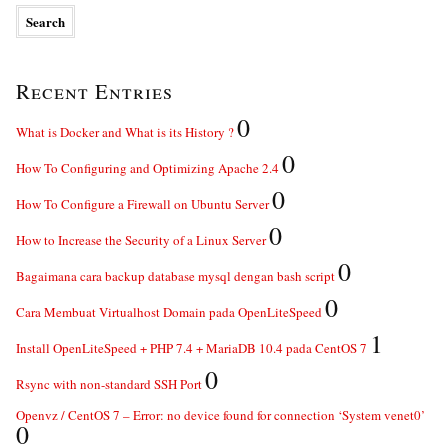
Recent Entries
0
What is Docker and What is its History ?
0
How To Configuring and Optimizing Apache 2.4
0
How To Configure a Firewall on Ubuntu Server
0
How to Increase the Security of a Linux Server
0
Bagaimana cara backup database mysql dengan bash script
0
Cara Membuat Virtualhost Domain pada OpenLiteSpeed
1
Install OpenLiteSpeed + PHP 7.4 + MariaDB 10.4 pada CentOS 7
0
Rsync with non-standard SSH Port
Openvz / CentOS 7 – Error: no device found for connection ‘System venet0’
0