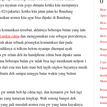
0
tnya layanan esia gogo dimana ketika kita mempunya
How 
021(jakarta), ketika kita jalan-jalan ke Bandung
Apac
rasikan nomor kita agar bisa dipake di Bandung.
How T
Serve
 komunikasi tersebut, akhirnya beberapa bulan yang lalu
i nokia cdma
dan menggunakan esia sebagai providernya,
How t
Serve
tuh akan sebuah perangkat komunikasi dan pada
miliknya si telkom belom nyampe ditempat ayah
Baga
ya gw relain deh itu handphone cdma buat dipake sama
denga
ma beberapa bulan gw tidak bisa lagi menikmati nelpon 1
Cara
 dari esia trus kalo mau beli lagih ongkos bayarnya masih
Open
abarin deh sampai nunggu batas waktu yang belum
Insta
Mari
Rsync
gw untuk beli hp cdma lagi, dan kemaren gw beli lagi
Openv
tas yang lumayan lengkap. Wah seneng banget deh
found
api yang jadi masalah nomor esia gw yang lama kayaknya