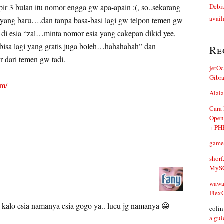
r 3 bulan itu nomor engga gw apa-apain :(, so..sekarang
Debia
avail
a yang baru….dan tanpa basa-basi lagi gw telpon temen gw
 di esia “zal…minta nomor esia yang cakepan dikid yee,
 bisa lagi yang gratis juga boleh…hahahahah” dan
Re
 dari temen gw tadi.
jetO
Gibr
om/
Alaia
Cara
Open
+ PH
game
shorf
MySQ
waw
Flex
, kalo esia namanya esia gogo ya.. lucu jg namanya 😀
coli
a gui