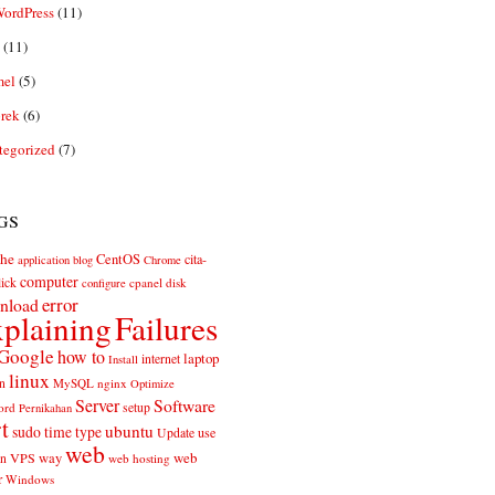
ordPress
(11)
(11)
el
(5)
rek
(6)
tegorized
(7)
gs
he
CentOS
cita-
application
blog
Chrome
computer
ick
cpanel
disk
configure
error
nload
plaining
Failures
Google
how to
laptop
internet
Install
linux
n
MySQL
nginx
Optimize
Server
Software
ord
setup
Pernikahan
rt
ubuntu
sudo
time
type
use
Update
web
web
VPS
way
on
web hosting
r
Windows