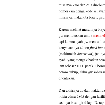
misalnya kalo dari esia disebu
nomor esia denga kode wilayah 
misalnya, maka kita bisa regist
Karena melihat murahnya biaya
gw memutuskan untuk
membel
tapi karena ayah gw merasa bu
kenyataannya telpon
fixed line
(maklumlah
dipasisian
), jadin
ayah, yang mengakibatkan sela
jam sebesar 1000 perak + bonus
belom cukup, akhir gw sabar-s
ditentukan.
Dan akhirnya tibalah waktunya 
nokia cdma 2865 dengan fasili
soalnya bisa ngirid lagi :D, t