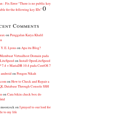
n : Fix Error “There is no public key
0
able for the following key IDs”
cent Comments
ceax
on
Penggalan Karya Khalil
an
 Y. E. Lyons
on
Apa itu Blog?
 Membuat Virtualhost Domain pada
LiteSpeed
on
Install OpenLiteSpeed
P 7.4 + MariaDB 10.4 pada CentOS 7
 android
on
Pengen Nikah
.com
on
How to Check and Repair a
L Database Through Console SSH
an
on
Cara bikin check box do
Grid
n moorcock
on
I prayed to our lord for
de to my life