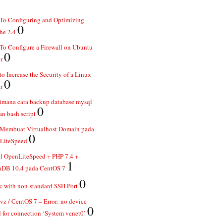
To Configuring and Optimizing
0
he 2.4
o Configure a Firewall on Ubuntu
0
r
o Increase the Security of a Linux
0
r
imana cara backup database mysql
0
n bash script
 Membuat Virtualhost Domain pada
0
LiteSpeed
ll OpenLiteSpeed + PHP 7.4 +
1
aDB 10.4 pada CentOS 7
0
 with non-standard SSH Port
z / CentOS 7 – Error: no device
0
 for connection ‘System venet0’