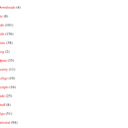
ownloads
(4)
ic
(8)
nfo
(101)
ife
(156)
iric
(38)
og
(2)
pini
(35)
oetry
(11)
eligi
(10)
ripts
(16)
ide
(25)
tuff
(8)
ips
(51)
utorial
(94)