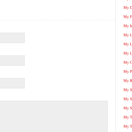
My D
My F
My I
My L
My L
My L
My O
My P
My R
My Sc
My S
My S
My T
My T