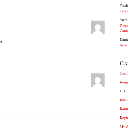
Truth
Cons
Yusri
Prog
Gam
Dani
?
Apac
Ca
Curh
Iseng
IT
(1
Jalan
Kant
Kegi
My Ar