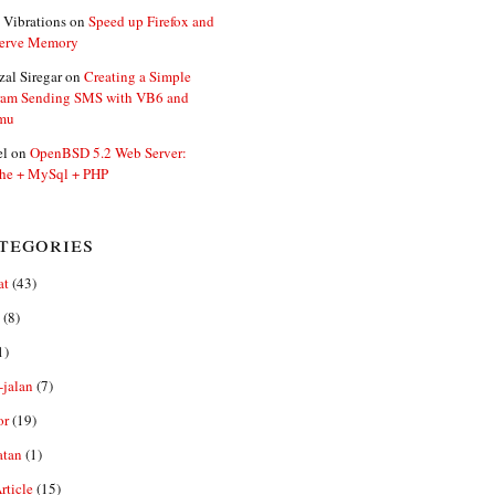
 Vibrations
on
Speed up Firefox and
erve Memory
zal Siregar
on
Creating a Simple
ram Sending SMS with VB6 and
mu
el
on
OpenBSD 5.2 Web Server:
he + MySql + PHP
tegories
at
(43)
(8)
1)
-jalan
(7)
or
(19)
atan
(1)
ticle
(15)