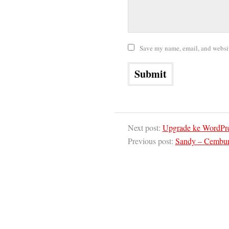
Save my name, email, and website
Next post:
Upgrade ke WordPre
Previous post:
Sandy – Cembu