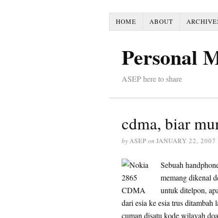
HOME
ABOUT
ARCHIVE
Personal 
ASEP here to share
cdma, biar mu
by
ASEP
on
JANUARY 22, 2007
Sebuah handphone
memang dikenal d
untuk ditelpon, ap
dari esia ke esia trus ditamba
cuman disatu kode wilayah doa