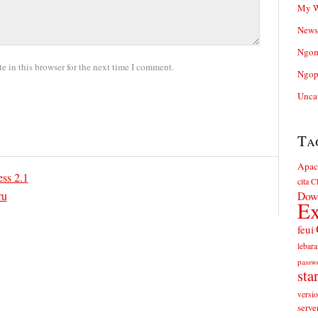
My W
News
Ngom
 in this browser for the next time I comment.
Ngop
Unca
Ta
Apac
ss 2.1
cita
Cl
ru
Dow
Ex
feui
lebara
passw
sta
versi
serve