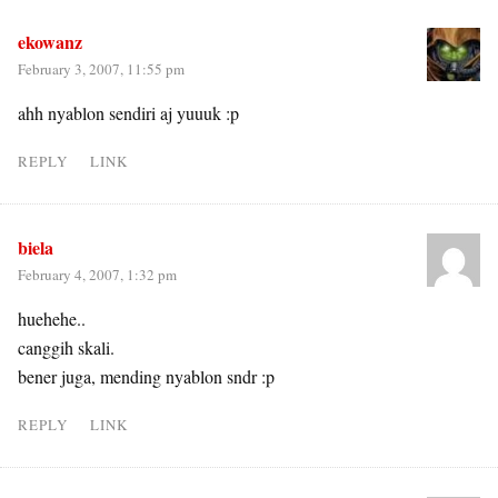
ekowanz
February 3, 2007, 11:55 pm
ahh nyablon sendiri aj yuuuk :p
REPLY
LINK
biela
February 4, 2007, 1:32 pm
huehehe..
canggih skali.
bener juga, mending nyablon sndr :p
REPLY
LINK