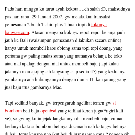
Pada hari minggu ku turut ayah kekota….eh salah :D, maksudnya
pas hari rabu, 29 Januari 2007, gw melakukan transaksi
pemesanan 2 buah T-shirt plus 1 buah topi di
tokonya
baliwae.com
. Alasan mengapa kok gw repot-repot belanja jauh-
jauh ke Bali (walaunpun pemesanan dilakukan secara online)
hanya untuk membeli kaos oblong sama topi topi doang, yang
pertama gw paling malas sama yang namanya belanja ke toko
atau mal apalagi dengan niat untuk membeli baju (tapi kalau
jalannya mau ajojing sih langsung siap sedia :D) yang keduanya
gambarnya ada hubungannya dengan dunia TI, kan jarang yang
jual baju trus gambarnya Mac.
Tapi sedikid banyak, gw terpengaruh ngelihat temen gw
si
bombom
beli baju
openbsd
yang terlihat keren juga(*ngiri kali
ye), so gw ngikutin jejak langkahnya dia membeli baju, cuman
bedanya kalo si bombom belinya di canada nah kalo gw belinya
di bali, terus kenapa nga ikut beli di luar nagreg sana ? pengen sih