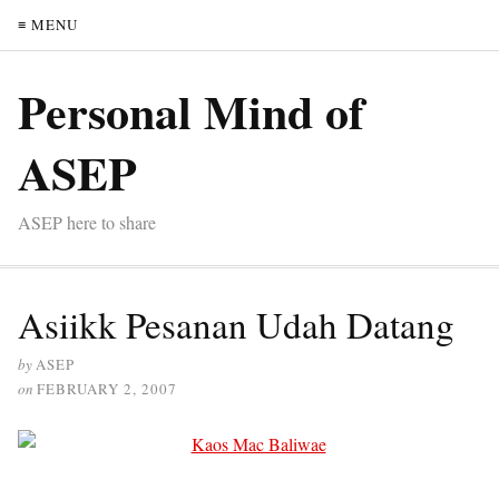
≡ MENU
Personal Mind of
ASEP
ASEP here to share
Asiikk Pesanan Udah Datang
by
ASEP
on
FEBRUARY 2, 2007