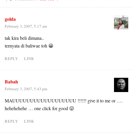
golda
February 3, 2007, 5:17 am
tak kira beli dimana..
ternyata di baliwae toh 😀
REPLY
LINK
Babah
February 3, 2007, 5:43 pm
MAUUUUUUUUUUUUUUUUUU !!!!!! give it to me or ….
hehehehehe … one click for good 😛
REPLY
LINK