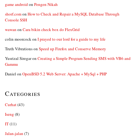
game android
on
Pengen Nikah
shorf.com
on
How to Check and Repair a MySQL Database Through
Console SSH
wawan
on
Cara bikin check box do FlexGrid
colin moorcock
on
I prayed to our lord for a guide to my life
Truth Vibrations
on
Speed up Firefox and Conserve Memory
Yusrizal Siregar
on
Creating a Simple Program Sending SMS with VB6 and
Gammu
Daniel
on
OpenBSD 5.2 Web Server: Apache + MySql + PHP
Categories
Curhat
(43)
Iseng
(8)
IT
(11)
Jalan-jalan
(7)