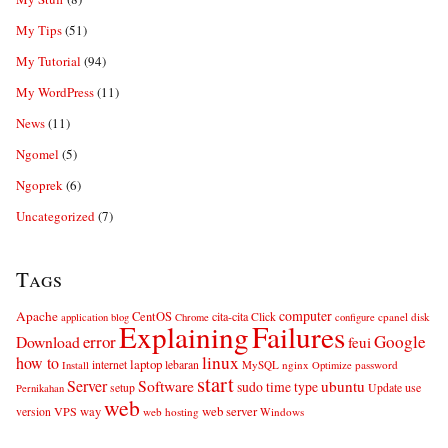
My Tips
(51)
My Tutorial
(94)
My WordPress
(11)
News
(11)
Ngomel
(5)
Ngoprek
(6)
Uncategorized
(7)
Tags
computer
Apache
CentOS
cita-cita
Click
cpanel
disk
application
blog
Chrome
configure
Explaining
Failures
error
Google
Download
feui
linux
how to
laptop
internet
lebaran
MySQL
nginx
password
Install
Optimize
start
Server
Software
ubuntu
sudo
time
type
use
setup
Update
Pernikahan
web
web server
VPS
way
version
web hosting
Windows