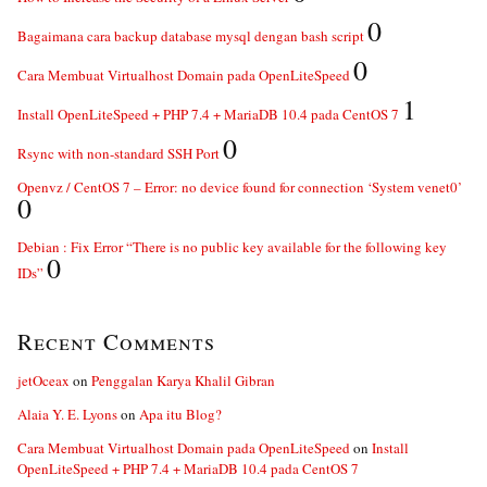
0
Bagaimana cara backup database mysql dengan bash script
0
Cara Membuat Virtualhost Domain pada OpenLiteSpeed
1
Install OpenLiteSpeed + PHP 7.4 + MariaDB 10.4 pada CentOS 7
0
Rsync with non-standard SSH Port
Openvz / CentOS 7 – Error: no device found for connection ‘System venet0’
0
Debian : Fix Error “There is no public key available for the following key
0
IDs”
Recent Comments
jetOceax
on
Penggalan Karya Khalil Gibran
Alaia Y. E. Lyons
on
Apa itu Blog?
Cara Membuat Virtualhost Domain pada OpenLiteSpeed
on
Install
OpenLiteSpeed + PHP 7.4 + MariaDB 10.4 pada CentOS 7