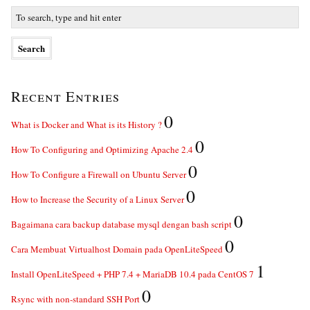
Recent Entries
0
What is Docker and What is its History ?
0
How To Configuring and Optimizing Apache 2.4
0
How To Configure a Firewall on Ubuntu Server
0
How to Increase the Security of a Linux Server
0
Bagaimana cara backup database mysql dengan bash script
0
Cara Membuat Virtualhost Domain pada OpenLiteSpeed
1
Install OpenLiteSpeed + PHP 7.4 + MariaDB 10.4 pada CentOS 7
0
Rsync with non-standard SSH Port