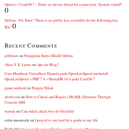
Openvz / CentOS 7 – Error: no device found for connection ‘System venet0’
0
Debian : Fix Error “There is no public key available for the following key
0
IDs”
Recent Comments
jetOceax
on
Penggalan Karya Khalil Gibran
Alaia Y. E. Lyons
on
Apa itu Blog?
Cara Membuat Virtualhost Domain pada OpenLiteSpeed
on
Install
OpenLiteSpeed + PHP 7.4 + MariaDB 10.4 pada CentOS 7
game android
on
Pengen Nikah
shorf.com
on
How to Check and Repair a MySQL Database Through
Console SSH
wawan
on
Cara bikin check box do FlexGrid
colin moorcock
on
I prayed to our lord for a guide to my life