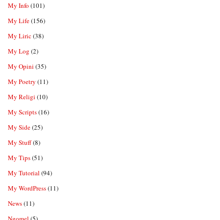
My Info
(101)
My Life
(156)
My Liric
(38)
My Log
(2)
My Opini
(35)
My Poetry
(11)
My Religi
(10)
My Scripts
(16)
My Side
(25)
My Stuff
(8)
My Tips
(51)
My Tutorial
(94)
My WordPress
(11)
News
(11)
Ngomel
(5)