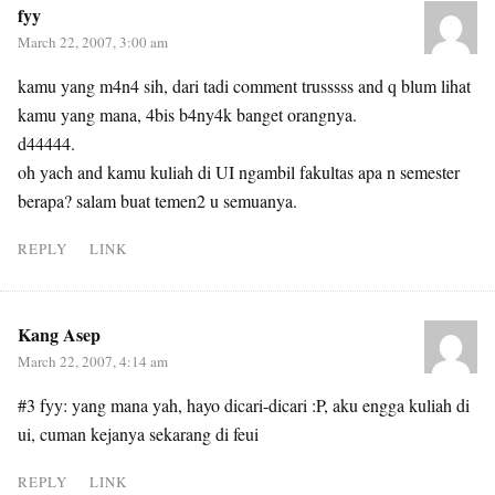
fyy
March 22, 2007, 3:00 am
kamu yang m4n4 sih, dari tadi comment trusssss and q blum lihat
kamu yang mana, 4bis b4ny4k banget orangnya.
d44444.
oh yach and kamu kuliah di UI ngambil fakultas apa n semester
berapa? salam buat temen2 u semuanya.
REPLY
LINK
Kang Asep
March 22, 2007, 4:14 am
#3 fyy: yang mana yah, hayo dicari-dicari :P, aku engga kuliah di
ui, cuman kejanya sekarang di feui
REPLY
LINK