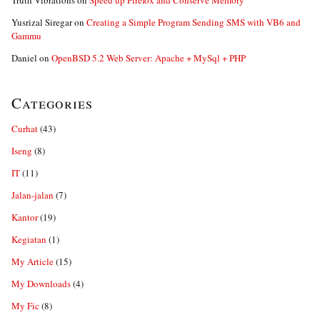
Truth Vibrations
on
Speed up Firefox and Conserve Memory
Yusrizal Siregar
on
Creating a Simple Program Sending SMS with VB6 and
Gammu
Daniel
on
OpenBSD 5.2 Web Server: Apache + MySql + PHP
Categories
Curhat
(43)
Iseng
(8)
IT
(11)
Jalan-jalan
(7)
Kantor
(19)
Kegiatan
(1)
My Article
(15)
My Downloads
(4)
My Fic
(8)