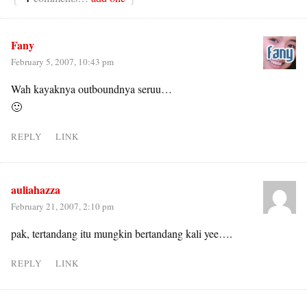
Fany
February 5, 2007, 10:43 pm
Wah kayaknya outboundnya seruu…
🙂
REPLY
LINK
auliahazza
February 21, 2007, 2:10 pm
pak, tertandang itu mungkin bertandang kali yee….
REPLY
LINK