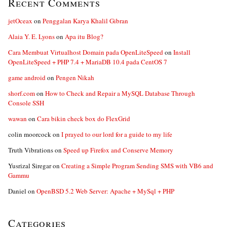
Recent Comments
jetOceax
on
Penggalan Karya Khalil Gibran
Alaia Y. E. Lyons
on
Apa itu Blog?
Cara Membuat Virtualhost Domain pada OpenLiteSpeed
on
Install
OpenLiteSpeed + PHP 7.4 + MariaDB 10.4 pada CentOS 7
game android
on
Pengen Nikah
shorf.com
on
How to Check and Repair a MySQL Database Through
Console SSH
wawan
on
Cara bikin check box do FlexGrid
colin moorcock
on
I prayed to our lord for a guide to my life
Truth Vibrations
on
Speed up Firefox and Conserve Memory
Yusrizal Siregar
on
Creating a Simple Program Sending SMS with VB6 and
Gammu
Daniel
on
OpenBSD 5.2 Web Server: Apache + MySql + PHP
Categories