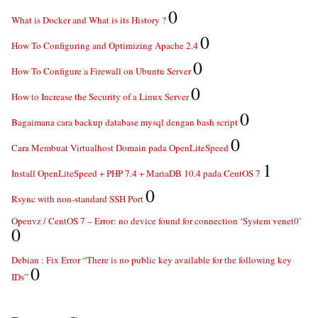
0
What is Docker and What is its History ?
0
How To Configuring and Optimizing Apache 2.4
0
How To Configure a Firewall on Ubuntu Server
0
How to Increase the Security of a Linux Server
0
Bagaimana cara backup database mysql dengan bash script
0
Cara Membuat Virtualhost Domain pada OpenLiteSpeed
1
Install OpenLiteSpeed + PHP 7.4 + MariaDB 10.4 pada CentOS 7
0
Rsync with non-standard SSH Port
Openvz / CentOS 7 – Error: no device found for connection ‘System venet0’
0
Debian : Fix Error “There is no public key available for the following key
0
IDs”