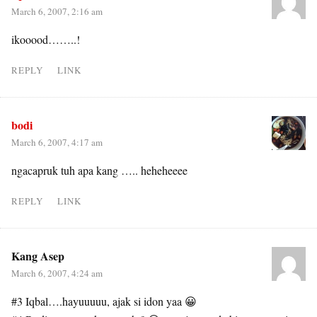
March 6, 2007, 2:16 am
ikooood……..!
REPLY
LINK
bodi
March 6, 2007, 4:17 am
ngacapruk tuh apa kang ….. heheheeee
REPLY
LINK
Kang Asep
March 6, 2007, 4:24 am
#3 Iqbal….hayuuuuu, ajak si idon yaa 😀