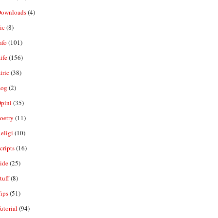
ownloads
(4)
ic
(8)
nfo
(101)
ife
(156)
iric
(38)
og
(2)
pini
(35)
oetry
(11)
eligi
(10)
ripts
(16)
ide
(25)
tuff
(8)
ips
(51)
utorial
(94)