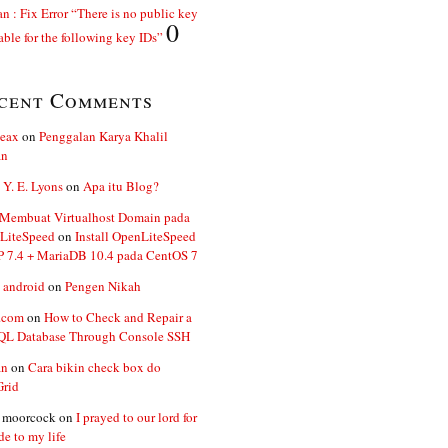
n : Fix Error “There is no public key
0
able for the following key IDs”
cent Comments
ceax
on
Penggalan Karya Khalil
an
 Y. E. Lyons
on
Apa itu Blog?
 Membuat Virtualhost Domain pada
LiteSpeed
on
Install OpenLiteSpeed
P 7.4 + MariaDB 10.4 pada CentOS 7
 android
on
Pengen Nikah
.com
on
How to Check and Repair a
L Database Through Console SSH
an
on
Cara bikin check box do
Grid
n moorcock
on
I prayed to our lord for
de to my life