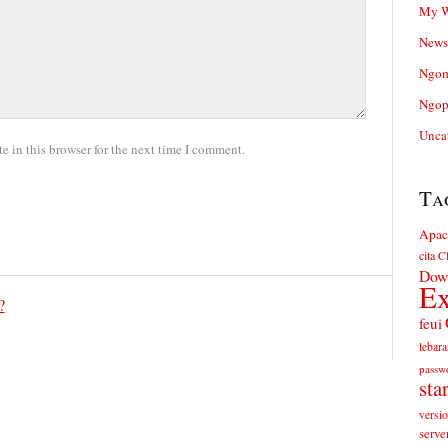
My W
News
Ngom
Ngop
Unca
 in this browser for the next time I comment.
Ta
Apac
cita
Cl
Dow
Ex
?
feui
lebara
passw
sta
versi
serve