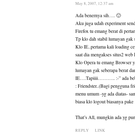
May 8, 2007, 12:37 am
Ada benernya sih…. 🙂
Aku juga udah experiment send
Firefox tu emang berat di pert
Tp klo dah stabil lumayan gak 
Klo IE..pertama kali loading c
saat dia mengakses situs2 web 
Klo Opera tu emang Browser yg
lumayan gak seberapa berat dari
IE….Tapiiii……….. :-” ada beber
: Friendster..(Bagi pengguna f
menu umum -yg ada diatas- sama
biasa klo logout biasanya pake
That’s All, mungkin ada yg pu
REPLY
LINK