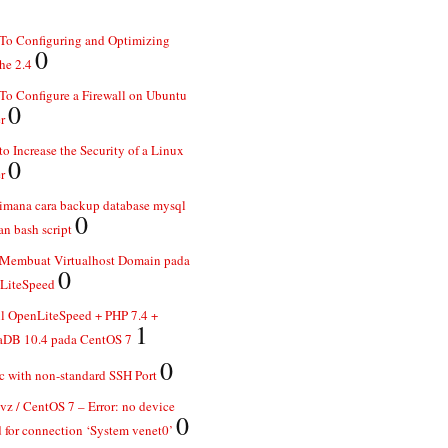
To Configuring and Optimizing
0
he 2.4
o Configure a Firewall on Ubuntu
0
r
o Increase the Security of a Linux
0
r
imana cara backup database mysql
0
n bash script
 Membuat Virtualhost Domain pada
0
LiteSpeed
ll OpenLiteSpeed + PHP 7.4 +
1
aDB 10.4 pada CentOS 7
0
 with non-standard SSH Port
z / CentOS 7 – Error: no device
0
 for connection ‘System venet0’