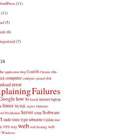
ordPress
(11)
(11)
el
(5)
rek
(6)
tegorized
(7)
gs
he
CentOS
cita-
application
blog
Chrome
computer
ick
cpanel
disk
configure
error
nload
plaining
Failures
Google
how to
laptop
internet
Install
linux
n
MySQL
nginx
Optimize
Server
Software
ord
setup
Pernikahan
rt
ubuntu
sudo
time
type
use
Update
web
web
VPS
way
on
web hosting
r
Windows