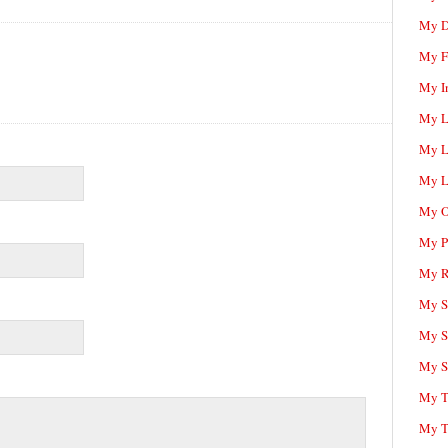
My D
My F
My I
My L
My L
My L
My O
My P
My R
My Sc
My S
My S
My T
My T