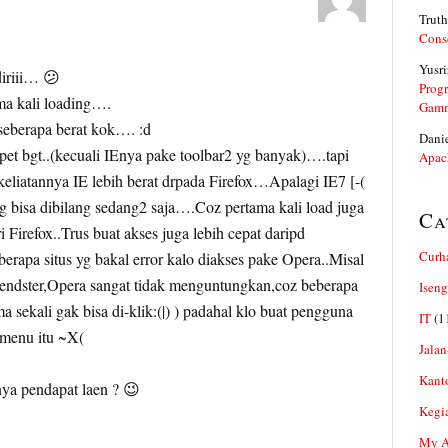
Truth
Cons
Yusri
iriii… 😕
Prog
ama kali loading….
Gam
seberapa berat kok…. :d
Dani
epet bgt..(kecuali IEnya pake toolbar2 yg banyak)….tapi
Apac
keliatannya IE lebih berat drpada Firefox…Apalagi IE7 [-(
 bisa dibilang sedang2 saja….Coz pertama kali load juga
Ca
 Firefox..Trus buat akses juga lebih cepat daripd
Curh
apa situs yg bakal error kalo diakses pake Opera..Misal
riendster,Opera sangat tidak menguntungkan,coz beberapa
Iseng
 sekali gak bisa di-klik:(|) ) padahal klo buat pengguna
IT
(1
 menu itu ~X(
Jalan
Kant
nya pendapat laen ? 😉
Kegi
My Ar