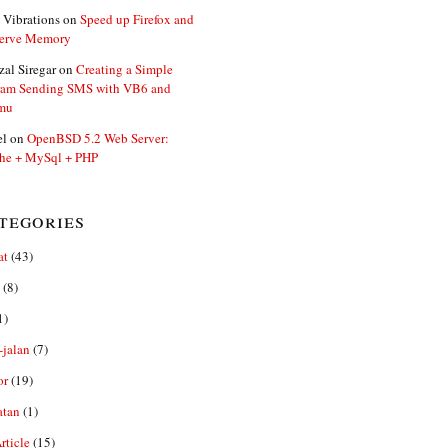
 Vibrations
on
Speed up Firefox and
erve Memory
zal Siregar
on
Creating a Simple
ram Sending SMS with VB6 and
mu
el
on
OpenBSD 5.2 Web Server:
he + MySql + PHP
tegories
at
(43)
(8)
1)
-jalan
(7)
or
(19)
atan
(1)
ticle
(15)