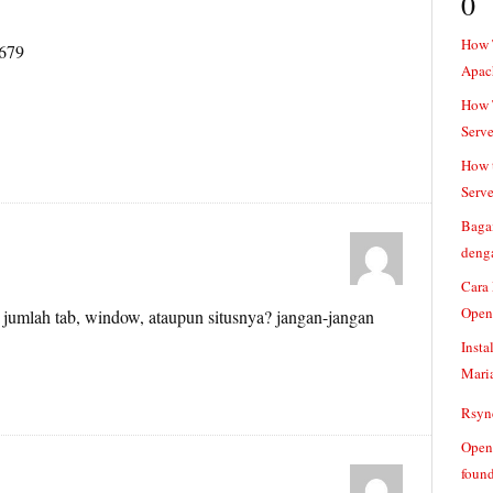
0
How 
8679
Apac
How T
Serve
How t
Serve
Baga
denga
Cara
Open
 jumlah tab, window, ataupun situsnya? jangan-jangan
Insta
Mari
Rsync
Openv
found