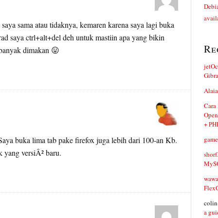
Debia
avail
saya sama atau tidaknya, kemaren karena saya lagi buka
erad saya ctrl+alt+del deh untuk mastiin apa yang bikin
Re
 banyak dimakan 😛
jetO
Gibr
Alaia
Cara
Open
+ PH
aya buka lima tab pake firefox juga lebih dari 100-an Kb.
game
k yang versiÂ² baru.
shorf
MySQ
waw
Flex
coli
a gui