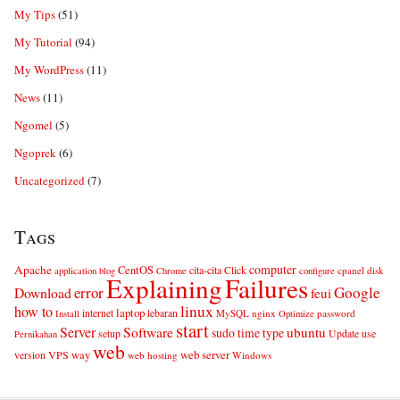
My Tips
(51)
My Tutorial
(94)
My WordPress
(11)
News
(11)
Ngomel
(5)
Ngoprek
(6)
Uncategorized
(7)
Tags
computer
Apache
CentOS
cita-cita
Click
cpanel
disk
application
blog
Chrome
configure
Explaining
Failures
error
Google
Download
feui
linux
how to
laptop
internet
lebaran
MySQL
nginx
password
Install
Optimize
start
Server
Software
ubuntu
sudo
time
type
use
setup
Update
Pernikahan
web
web server
VPS
way
version
web hosting
Windows