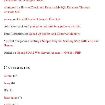
game android
on
Pengen Nikah
shorf.com
on
How to Check and Repair a MySQL Database Through
Console SSH
wawan
on
Cara bikin check box do FlexGrid
colin moorcock
on
I prayed to our lord for a guide to my life
Truth Vibrations
on
Speed up Firefox and Conserve Memory
Yusrizal Siregar
on
Creating a Simple Program Sending SMS with VB6 and
Gammu
Daniel
on
OpenBSD 5.2 Web Server: Apache + MySql + PHP
Categories
Curhat
(43)
Iseng
(8)
IT
(11)
Jalan-jalan
(7)
Kantor
(19)