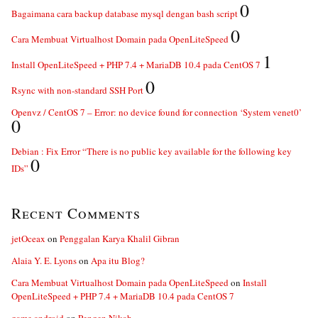
0
Bagaimana cara backup database mysql dengan bash script
0
Cara Membuat Virtualhost Domain pada OpenLiteSpeed
1
Install OpenLiteSpeed + PHP 7.4 + MariaDB 10.4 pada CentOS 7
0
Rsync with non-standard SSH Port
Openvz / CentOS 7 – Error: no device found for connection ‘System venet0’
0
Debian : Fix Error “There is no public key available for the following key
0
IDs”
Recent Comments
jetOceax
on
Penggalan Karya Khalil Gibran
Alaia Y. E. Lyons
on
Apa itu Blog?
Cara Membuat Virtualhost Domain pada OpenLiteSpeed
on
Install
OpenLiteSpeed + PHP 7.4 + MariaDB 10.4 pada CentOS 7