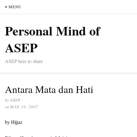
≡ MENU
Personal Mind of
ASEP
ASEP here to share
Antara Mata dan Hati
by
ASEP
on
MAY 10, 2007
by Hijjaz