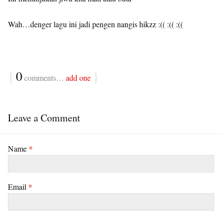
Wah…denger lagu ini jadi pengen nangis hikzz :(( :(( :((
{
0
}
comments…
add one
Leave a Comment
Name
*
Email
*