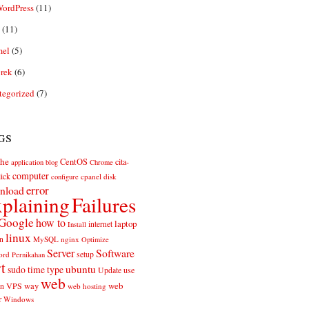
ordPress
(11)
(11)
el
(5)
rek
(6)
tegorized
(7)
gs
he
CentOS
cita-
application
blog
Chrome
computer
ick
cpanel
disk
configure
error
nload
plaining
Failures
Google
how to
laptop
internet
Install
linux
n
MySQL
nginx
Optimize
Server
Software
ord
setup
Pernikahan
rt
ubuntu
sudo
time
type
use
Update
web
web
VPS
way
on
web hosting
r
Windows