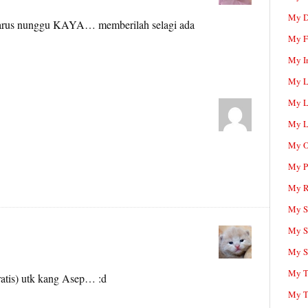
My D
arus nunggu KAYA… memberilah selagi ada
My F
My I
My L
My L
My L
My O
My P
My R
My Sc
My S
My S
My T
atis) utk kang Asep… :d
My T