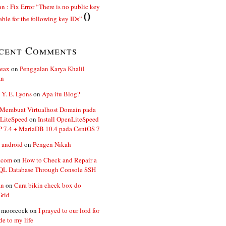
n : Fix Error “There is no public key
0
able for the following key IDs”
cent Comments
ceax
on
Penggalan Karya Khalil
an
 Y. E. Lyons
on
Apa itu Blog?
 Membuat Virtualhost Domain pada
LiteSpeed
on
Install OpenLiteSpeed
P 7.4 + MariaDB 10.4 pada CentOS 7
 android
on
Pengen Nikah
.com
on
How to Check and Repair a
L Database Through Console SSH
an
on
Cara bikin check box do
Grid
n moorcock
on
I prayed to our lord for
de to my life