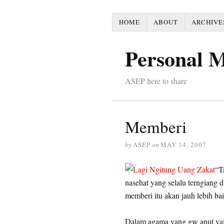
HOME
ABOUT
ARCHIVE
Personal 
ASEP here to share
Memberi
by
ASEP
on
MAY 14, 2007
“T
nasehat yang selalu terngiang 
memberi itu akan jauh lebih ba
Dalam agama yang gw anut yai