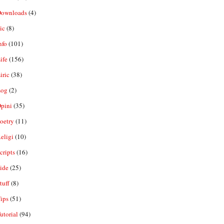
ownloads
(4)
ic
(8)
nfo
(101)
ife
(156)
iric
(38)
og
(2)
pini
(35)
oetry
(11)
eligi
(10)
ripts
(16)
ide
(25)
tuff
(8)
ips
(51)
utorial
(94)