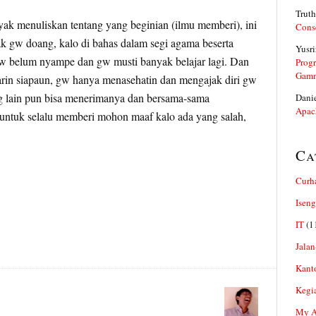
Truth
 menuliskan tentang yang beginian (ilmu memberi), ini
Cons
k gw doang, kalo di bahas dalam segi agama beserta
Yusri
 gw belum nyampe dan gw musti banyak belajar lagi. Dan
Prog
Gam
arin siapaun, gw hanya menasehatin dan mengajak diri gw
g lain pun bisa menerimanya dan bersama-sama
Dani
Apac
untuk selalu memberi mohon maaf kalo ada yang salah,
Ca
Curh
Iseng
IT
(1
Jalan
Kant
Kegi
My Ar