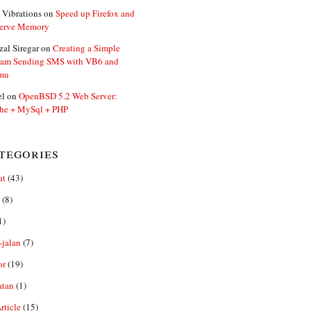
 Vibrations
on
Speed up Firefox and
erve Memory
zal Siregar
on
Creating a Simple
ram Sending SMS with VB6 and
mu
el
on
OpenBSD 5.2 Web Server:
he + MySql + PHP
tegories
at
(43)
(8)
1)
-jalan
(7)
or
(19)
atan
(1)
ticle
(15)