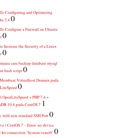
To Configuring and Optimizing
0
he 2.4
o Configure a Firewall on Ubuntu
0
r
o Increase the Security of a Linux
0
r
imana cara backup database mysql
0
n bash script
 Membuat Virtualhost Domain pada
0
LiteSpeed
ll OpenLiteSpeed + PHP 7.4 +
1
aDB 10.4 pada CentOS 7
0
 with non-standard SSH Port
z / CentOS 7 – Error: no device
0
 for connection ‘System venet0’