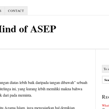
S
CONTACT
Mind of ASEP
angan diatas lebih baik daripada tangan dibawah” sebuah
ditelinga ini, yang kurang lebih memiliki makna bahwa
ik dari pada meminta.
Re
What 
tu Agama Islam, juga mengajarkan hal demikian,