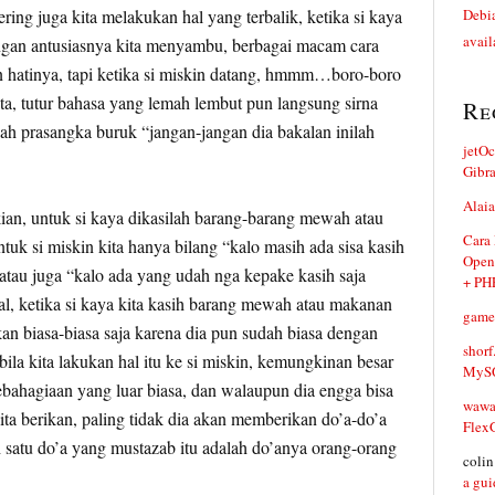
ring juga kita melakukan hal yang terbalik, ketika si kaya
Debia
avail
ngan antusiasnya kita menyambu, berbagai macam cara
hatinya, tapi ketika si miskin datang, hmmm…boro-boro
a, tutur bahasa yang lemah lembut pun langsung sirna
Re
ah prasangka buruk “jangan-jangan dia bakalan inilah
jetO
Gibr
Alaia
ian, untuk si kaya dikasilah barang-barang mewah atau
Cara
tuk si miskin kita hanya bilang “kalo masih ada sisa kasih
Open
 atau juga “kalo ada yang udah nga kepake kasih saja
+ PH
hal, ketika si kaya kita kasih barang mewah atau makanan
game
kan biasa-biasa saja karena dia pun sudah biasa dengan
shorf
bila kita lakukan hal itu ke si miskin, kemungkinan besar
MySQ
ebahagiaan yang luar biasa, dan walaupun dia engga bisa
waw
ita berikan, paling tidak dia akan memberikan do’a-do’a
Flex
 satu do’a yang mustazab itu adalah do’anya orang-orang
coli
a gui