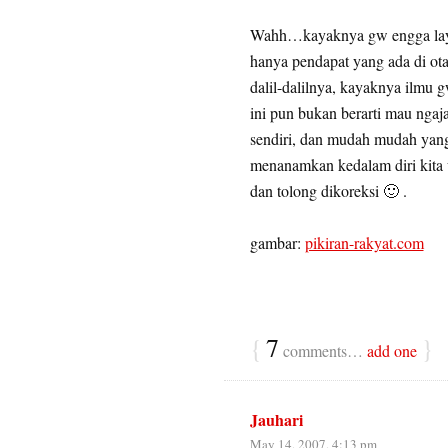
Wahh…kayaknya gw engga layak
hanya pendapat yang ada di ota
dalil-dalilnya, kayaknya ilmu
ini pun bukan berarti mau ngaj
sendiri, dan mudah mudah yan
menanamkan kedalam diri kita 
dan tolong dikoreksi 🙂 .
gambar:
pikiran-rakyat.com
{
7
}
comments…
add one
Jauhari
May 14, 2007, 4:13 pm