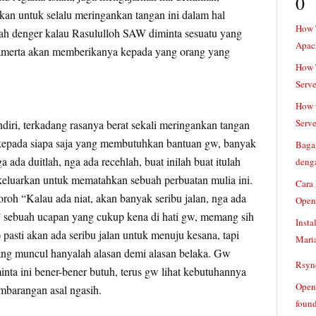
0
kan untuk selalu meringankan tangan ini dalam hal
How 
ah denger kalau Rasululloh SAW diminta sesuatu yang
Apac
tamerta akan memberikanya kepada yang orang yang
How T
Serve
How t
Serve
diri, terkadang rasanya berat sekali meringankan tangan
kepada siapa saja yang membutuhkan bantuan gw, banyak
Baga
 ada duitlah, nga ada recehlah, buat inilah buat itulah
denga
keluarkan untuk mematahkan sebuah perbuatan mulia ini.
Cara
roh “Kalau ada niat, akan banyak seribu jalan, nga ada
Open
n” sebuah ucapan yang cukup kena di hati gw, memang sih
Insta
) pasti akan ada seribu jalan untuk menuju kesana, tapi
Mari
ang muncul hanyalah alasan demi alasan belaka. Gw
Rsync
minta ini bener-bener butuh, terus gw lihat kebutuhannya
Openv
mbarangan asal ngasih.
found