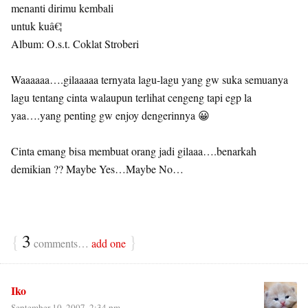
menanti dirimu kembali
untuk kuâ€¦
Album: O.s.t. Coklat Stroberi
Waaaaaa….gilaaaaa ternyata lagu-lagu yang gw suka semuanya
lagu tentang cinta walaupun terlihat cengeng tapi egp la
yaa….yang penting gw enjoy dengerinnya 😀
Cinta emang bisa membuat orang jadi gilaaa….benarkah
demikian ?? Maybe Yes…Maybe No…
{
3
}
comments…
add one
Iko
September 10, 2007, 2:34 pm