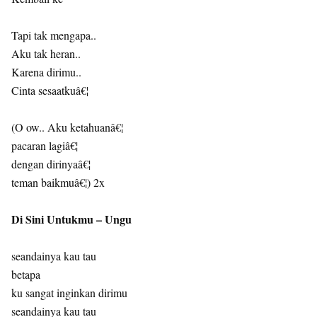
Tapi tak mengapa..
Aku tak heran..
Karena dirimu..
Cinta sesaatkuâ€¦
(O ow.. Aku ketahuanâ€¦
pacaran lagiâ€¦
dengan dirinyaâ€¦
teman baikmuâ€¦) 2x
Di Sini Untukmu – Ungu
seandainya kau tau
betapa
ku sangat inginkan dirimu
seandainya kau tau