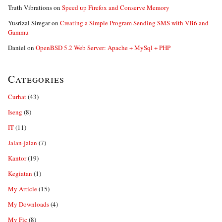
Truth Vibrations
on
Speed up Firefox and Conserve Memory
Yusrizal Siregar
on
Creating a Simple Program Sending SMS with VB6 and
Gammu
Daniel
on
OpenBSD 5.2 Web Server: Apache + MySql + PHP
Categories
Curhat
(43)
Iseng
(8)
IT
(11)
Jalan-jalan
(7)
Kantor
(19)
Kegiatan
(1)
My Article
(15)
My Downloads
(4)
My Fic
(8)