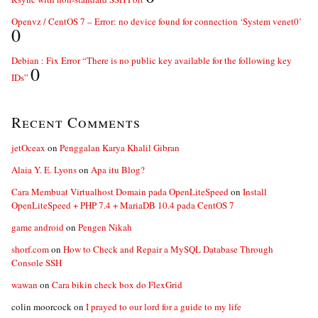
Openvz / CentOS 7 – Error: no device found for connection ‘System venet0’
0
Debian : Fix Error “There is no public key available for the following key
0
IDs”
Recent Comments
jetOceax
on
Penggalan Karya Khalil Gibran
Alaia Y. E. Lyons
on
Apa itu Blog?
Cara Membuat Virtualhost Domain pada OpenLiteSpeed
on
Install
OpenLiteSpeed + PHP 7.4 + MariaDB 10.4 pada CentOS 7
game android
on
Pengen Nikah
shorf.com
on
How to Check and Repair a MySQL Database Through
Console SSH
wawan
on
Cara bikin check box do FlexGrid
colin moorcock
on
I prayed to our lord for a guide to my life