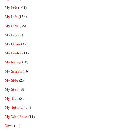
My Info
(101)
My Life
(156)
My Liric
(38)
My Log
(2)
My Opini
(35)
My Poetry
(11)
My Religi
(10)
My Scripts
(16)
My Side
(25)
My Stuff
(8)
My Tips
(51)
My Tutorial
(94)
My WordPress
(11)
News
(11)