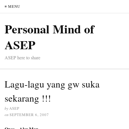
≡ MENU
Personal Mind of
ASEP
ASEP here to share
Lagu-lagu yang gw suka
sekarang !!!
by
ASEP
on
SEPTEMBER 6, 2007
Once – Aku Mau