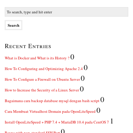
Recent Entries
0
What is Docker and What is its History ?
0
How To Configuring and Optimizing Apache 2.4
0
How To Configure a Firewall on Ubuntu Server
0
How to Increase the Security of a Linux Server
0
Bagaimana cara backup database mysql dengan bash script
0
Cara Membuat Virtualhost Domain pada OpenLiteSpeed
1
Install OpenLiteSpeed + PHP 7.4 + MariaDB 10.4 pada CentOS 7
0
Rsync with non-standard SSH Port