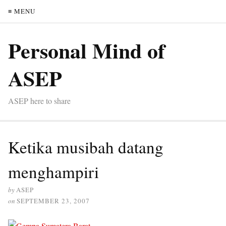
≡ MENU
Personal Mind of
ASEP
ASEP here to share
Ketika musibah datang
menghampiri
by
ASEP
on
SEPTEMBER 23, 2007