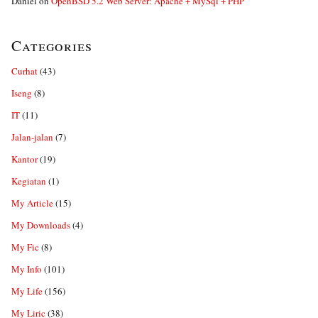
Daniel
on
OpenBSD 5.2 Web Server: Apache + MySql + PHP
Categories
Curhat
(43)
Iseng
(8)
IT
(11)
Jalan-jalan
(7)
Kantor
(19)
Kegiatan
(1)
My Article
(15)
My Downloads
(4)
My Fic
(8)
My Info
(101)
My Life
(156)
My Liric
(38)