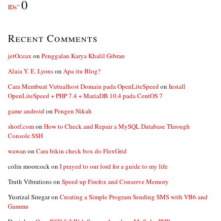
0
IDs”
Recent Comments
jetOceax
on
Penggalan Karya Khalil Gibran
Alaia Y. E. Lyons
on
Apa itu Blog?
Cara Membuat Virtualhost Domain pada OpenLiteSpeed
on
Install
OpenLiteSpeed + PHP 7.4 + MariaDB 10.4 pada CentOS 7
game android
on
Pengen Nikah
shorf.com
on
How to Check and Repair a MySQL Database Through
Console SSH
wawan
on
Cara bikin check box do FlexGrid
colin moorcock
on
I prayed to our lord for a guide to my life
Truth Vibrations
on
Speed up Firefox and Conserve Memory
Yusrizal Siregar
on
Creating a Simple Program Sending SMS with VB6 and
Gammu