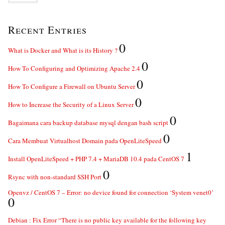
Recent Entries
0
What is Docker and What is its History ?
0
How To Configuring and Optimizing Apache 2.4
0
How To Configure a Firewall on Ubuntu Server
0
How to Increase the Security of a Linux Server
0
Bagaimana cara backup database mysql dengan bash script
0
Cara Membuat Virtualhost Domain pada OpenLiteSpeed
1
Install OpenLiteSpeed + PHP 7.4 + MariaDB 10.4 pada CentOS 7
0
Rsync with non-standard SSH Port
Openvz / CentOS 7 – Error: no device found for connection ‘System venet0’
0
Debian : Fix Error “There is no public key available for the following key