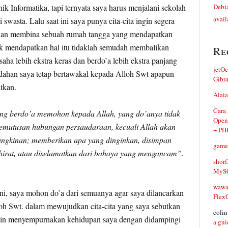
k Informatika, tapi ternyata saya harus menjalani sekolah
Debia
avail
 swasta. Lalu saat ini saya punya cita-cita ingin segera
dan membina sebuah rumah tangga yang mendapatkan
k mendapatkan hal itu tidaklah semudah membalikan
Re
saha lebih ekstra keras dan berdo’a lebih ekstra panjang
jetO
dahan saya tetap bertawakal kepada Alloh Swt apapun
Gibr
tkan.
Alaia
Cara
ng berdo’a memohon kepada Allah, yang do’anya tidak
Open
mutusan hubungan persaudaraan, kecuali Allah akan
+ PH
ngkinan; memberikan apa yang dinginkan, disimpan
game
hirat, atau diselamatkan dari bahaya yang mengancam”.
shorf
MySQ
waw
i, saya mohon do’a dari semuanya agar saya dilancarkan
Flex
oh Swt. dalam mewujudkan cita-cita yang saya sebutkan
coli
ingin menyempurnakan kehidupan saya dengan didampingi
a gui