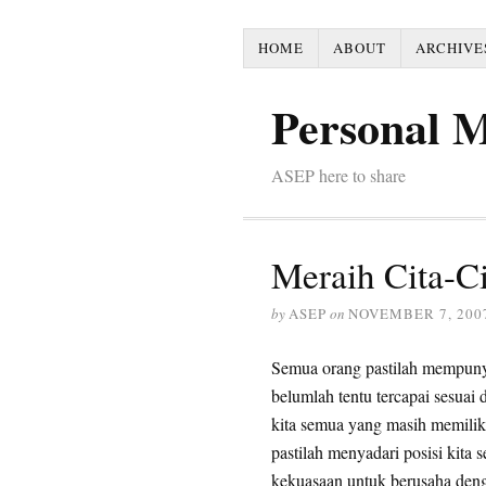
HOME
ABOUT
ARCHIVE
Personal 
ASEP here to share
Meraih Cita-Ci
by
ASEP
on
NOVEMBER 7, 200
Semua orang pastilah mempunyai
belumlah tentu tercapai sesua
kita semua yang masih memili
pastilah menyadari posisi kita 
kekuasaan untuk berusaha denga