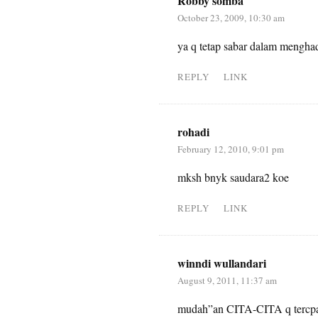
Robby somba
October 23, 2009, 10:30 am
ya q tetap sabar dalam menghad
REPLY
LINK
rohadi
February 12, 2010, 9:01 pm
mksh bnyk saudara2 koe
REPLY
LINK
winndi wullandari
August 9, 2011, 11:37 am
mudah”an CITA-CITA q ter