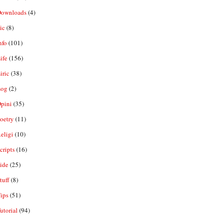
ownloads
(4)
ic
(8)
nfo
(101)
ife
(156)
iric
(38)
og
(2)
pini
(35)
oetry
(11)
eligi
(10)
ripts
(16)
ide
(25)
tuff
(8)
ips
(51)
utorial
(94)