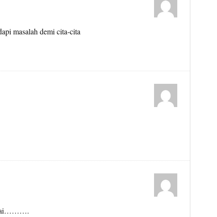
api masalah demi cita-cita
cpai……….