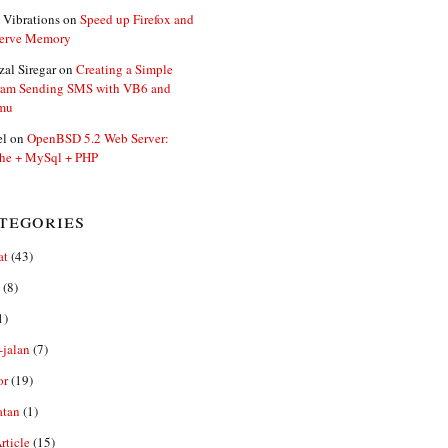
 Vibrations
on
Speed up Firefox and
erve Memory
zal Siregar
on
Creating a Simple
ram Sending SMS with VB6 and
mu
el
on
OpenBSD 5.2 Web Server:
he + MySql + PHP
tegories
at
(43)
(8)
1)
-jalan
(7)
or
(19)
atan
(1)
ticle
(15)