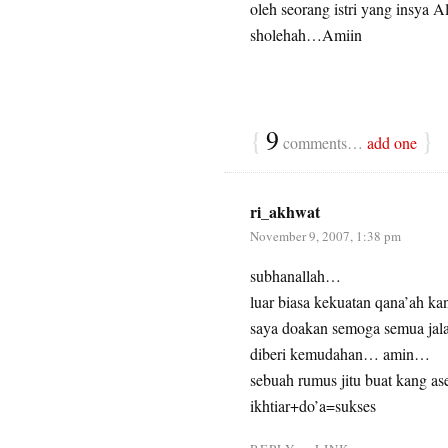
oleh seorang istri yang insya 
sholehah…Amiin
{
9
}
comments…
add one
ri_akhwat
November 9, 2007, 1:38 pm
subhanallah…
luar biasa kekuatan qana’ah k
saya doakan semoga semua jal
diberi kemudahan… amin…
sebuah rumus jitu buat kang as
ikhtiar+do’a=sukses