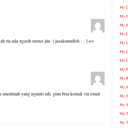
My D
My F
My I
My L
h ria uda ngasih rumus jitu :) jazakumulloh … [-o<
My L
My L
My O
My P
My R
My Sc
 muslimah yang ngantri nih. gmn bisa kontak via email
My S
My S
My T
My T