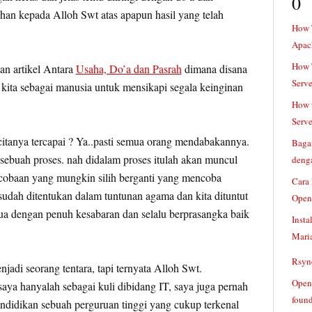
0
an kepada Alloh Swt atas apapun hasil yang telah
How 
Apac
How T
gan artikel Antara
Usaha, Do’a dan Pasrah
dimana disana
Serve
a kita sebagai manusia untuk mensikapi segala keinginan
How t
Serve
-citanya tercapai ? Ya..pasti semua orang mendabakannya.
Baga
i sebuah proses. nah didalam proses itulah akan muncul
denga
cobaan yang mungkin silih berganti yang mencoba
Cara
 sudah ditentukan dalam tuntunan agama dan kita dituntut
Open
ua dengan penuh kesabaran dan selalu berprasangka baik
Insta
Mari
Rsync
njadi seorang tentara, tapi ternyata Alloh Swt.
Openv
saya hanyalah sebagai kuli dibidang IT, saya juga pernah
found
ndidikan sebuah perguruan tinggi yang cukup terkenal