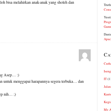
Alloh bisa melahirkan anak-anak yang sholeh dan
Truth
Cons
Yusri
Prog
Gam
Dani
Apac
Ca
Curh
Iseng
ang Asep… :)
IT
(1
an untuk menggapai harapannya segera terbuka… dan
Jalan
ep nih… ;)
Kant
Kegi
My Ar