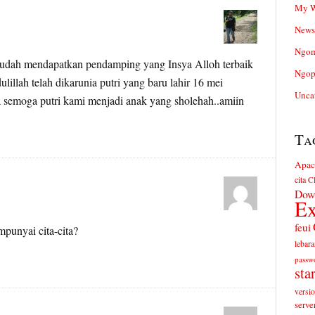
My W
News
Ngom
sudah mendapatkan pendamping yang Insya Alloh terbaik
Ngop
lillah telah dikarunia putri yang baru lahir 16 mei
Unca
semoga putri kami menjadi anak yang sholehah..amiin
Ta
Apac
cita
Cl
Dow
Ex
feui
punyai cita-cita?
lebara
passw
sta
versi
serve