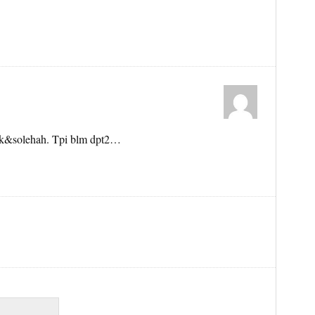
aik&solehah. Tpi blm dpt2…