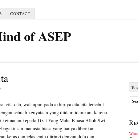
S
CONTACT
Mind of ASEP
ta
7
 cita-cita, walaupun pada akhirnya cita-cita tersebut
i dengan sebuah kenyataan yang diidam-idamkan, karena
ki keimanan kepada Dzat Yang Maha Kuasa Alloh Swt.
Re
sebagai insan manusia biasa yang hanya diberikan
What 
n keras dan jelas tentu diiringi dengan do’a dan