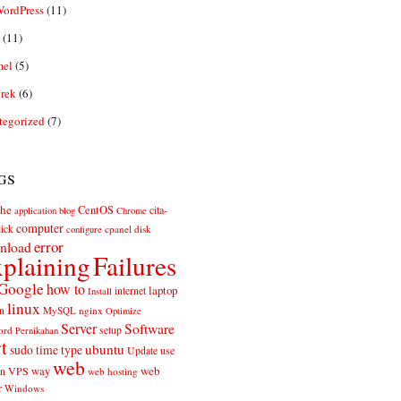
ordPress
(11)
(11)
el
(5)
rek
(6)
tegorized
(7)
gs
he
CentOS
cita-
application
blog
Chrome
computer
ick
cpanel
disk
configure
error
nload
plaining
Failures
Google
how to
laptop
internet
Install
linux
n
MySQL
nginx
Optimize
Server
Software
ord
setup
Pernikahan
rt
ubuntu
sudo
time
type
use
Update
web
web
VPS
way
on
web hosting
r
Windows