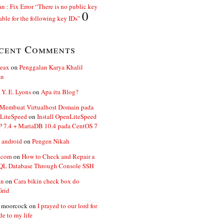
n : Fix Error “There is no public key
0
able for the following key IDs”
cent Comments
ceax
on
Penggalan Karya Khalil
an
 Y. E. Lyons
on
Apa itu Blog?
 Membuat Virtualhost Domain pada
LiteSpeed
on
Install OpenLiteSpeed
P 7.4 + MariaDB 10.4 pada CentOS 7
 android
on
Pengen Nikah
.com
on
How to Check and Repair a
L Database Through Console SSH
an
on
Cara bikin check box do
Grid
n moorcock
on
I prayed to our lord for
de to my life