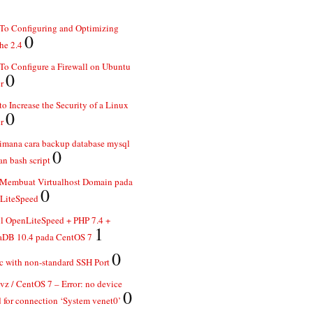
To Configuring and Optimizing
0
he 2.4
o Configure a Firewall on Ubuntu
0
r
o Increase the Security of a Linux
0
r
imana cara backup database mysql
0
n bash script
 Membuat Virtualhost Domain pada
0
LiteSpeed
ll OpenLiteSpeed + PHP 7.4 +
1
aDB 10.4 pada CentOS 7
0
 with non-standard SSH Port
z / CentOS 7 – Error: no device
0
 for connection ‘System venet0’