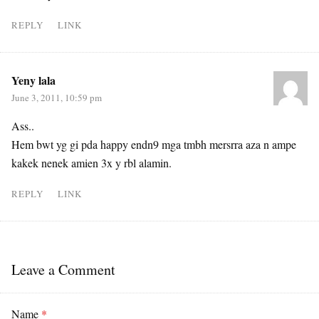
REPLY
LINK
Yeny lala
June 3, 2011, 10:59 pm
Ass..
Hem bwt yg gi pda happy endn9 mga tmbh mersrra aza n ampe
kakek nenek amien 3x y rbl alamin.
REPLY
LINK
Leave a Comment
Name
*