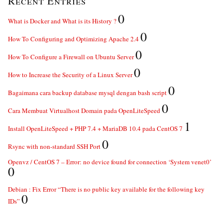
Recent Entries
0
What is Docker and What is its History ?
0
How To Configuring and Optimizing Apache 2.4
0
How To Configure a Firewall on Ubuntu Server
0
How to Increase the Security of a Linux Server
0
Bagaimana cara backup database mysql dengan bash script
0
Cara Membuat Virtualhost Domain pada OpenLiteSpeed
1
Install OpenLiteSpeed + PHP 7.4 + MariaDB 10.4 pada CentOS 7
0
Rsync with non-standard SSH Port
Openvz / CentOS 7 – Error: no device found for connection ‘System venet0’
0
Debian : Fix Error “There is no public key available for the following key
0
IDs”