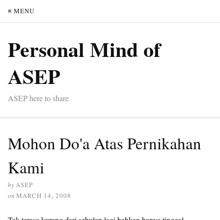
≡ MENU
Personal Mind of
ASEP
ASEP here to share
Mohon Do'a Atas Pernikahan
Kami
by
ASEP
on
MARCH 14, 2008
Tak terasa kurang dari sebulan lagi bahkan hanya tinggal