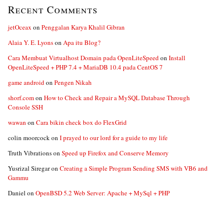
Recent Comments
jetOceax
on
Penggalan Karya Khalil Gibran
Alaia Y. E. Lyons
on
Apa itu Blog?
Cara Membuat Virtualhost Domain pada OpenLiteSpeed
on
Install
OpenLiteSpeed + PHP 7.4 + MariaDB 10.4 pada CentOS 7
game android
on
Pengen Nikah
shorf.com
on
How to Check and Repair a MySQL Database Through
Console SSH
wawan
on
Cara bikin check box do FlexGrid
colin moorcock
on
I prayed to our lord for a guide to my life
Truth Vibrations
on
Speed up Firefox and Conserve Memory
Yusrizal Siregar
on
Creating a Simple Program Sending SMS with VB6 and
Gammu
Daniel
on
OpenBSD 5.2 Web Server: Apache + MySql + PHP