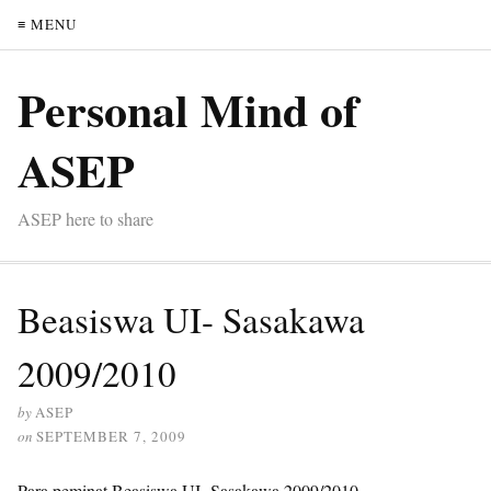
≡ MENU
Personal Mind of
ASEP
ASEP here to share
Beasiswa UI- Sasakawa
2009/2010
by
ASEP
on
SEPTEMBER 7, 2009
Para peminat Beasiswa UI- Sasakawa 2009/2010,