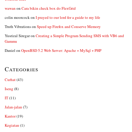
wawan
on
Cara bikin check box do FlexGrid
colin moorcock
on
I prayed to our lord for a guide to my life
Truth Vibrations
on
Speed up Firefox and Conserve Memory
Yusrizal Siregar
on
Creating a Simple Program Sending SMS with VB6 and
Gammu
Daniel
on
OpenBSD 5.2 Web Server: Apache + MySql + PHP
Categories
Curhat
(43)
Iseng
(8)
IT
(11)
Jalan-jalan
(7)
Kantor
(19)
Kegiatan
(1)