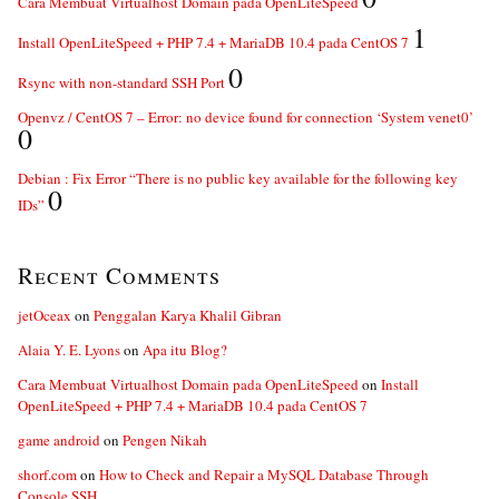
Cara Membuat Virtualhost Domain pada OpenLiteSpeed
1
Install OpenLiteSpeed + PHP 7.4 + MariaDB 10.4 pada CentOS 7
0
Rsync with non-standard SSH Port
Openvz / CentOS 7 – Error: no device found for connection ‘System venet0’
0
Debian : Fix Error “There is no public key available for the following key
0
IDs”
Recent Comments
jetOceax
on
Penggalan Karya Khalil Gibran
Alaia Y. E. Lyons
on
Apa itu Blog?
Cara Membuat Virtualhost Domain pada OpenLiteSpeed
on
Install
OpenLiteSpeed + PHP 7.4 + MariaDB 10.4 pada CentOS 7
game android
on
Pengen Nikah
shorf.com
on
How to Check and Repair a MySQL Database Through
Console SSH