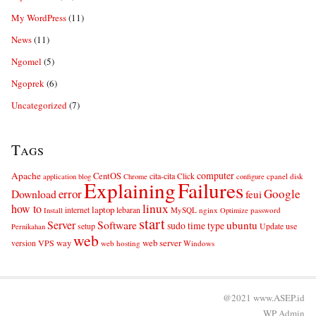
My WordPress
(11)
News
(11)
Ngomel
(5)
Ngoprek
(6)
Uncategorized
(7)
Tags
computer
Apache
CentOS
cita-cita
Click
cpanel
disk
application
blog
Chrome
configure
Explaining
Failures
error
Google
Download
feui
linux
how to
laptop
internet
lebaran
MySQL
nginx
password
Install
Optimize
start
Server
Software
ubuntu
sudo
time
type
use
setup
Update
Pernikahan
web
web server
VPS
way
version
web hosting
Windows
@2021 www.ASEP.id
WP
Admin