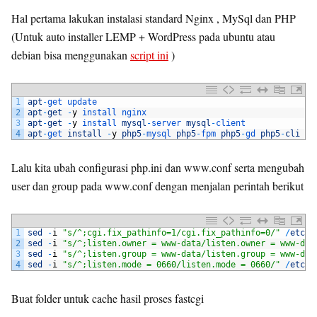
Hal pertama lakukan instalasi standard Nginx , MySql dan PHP
(Untuk auto installer LEMP + WordPress pada ubuntu atau
debian bisa menggunakan
script ini
)
1
apt
-
get 
update
2
apt
-
get
-
y
install 
nginx
3
apt
-
get
-
y
install 
mysql
-
server 
mysql
-
client
4
apt
-
get 
install
-
y
php5
-
mysql 
php5
-
fpm 
php5
-
gd 
php5
-
cli
Lalu kita ubah configurasi php.ini dan www.conf serta mengubah
user dan group pada www.conf dengan menjalan perintah berikut
1
sed
-
i
"s/^;cgi.fix_pathinfo=1/cgi.fix_pathinfo=0/"
/
etc
/
p
2
sed
-
i
"s/^;listen.owner = www-data/listen.owner = www-dat
3
sed
-
i
"s/^;listen.group = www-data/listen.group = www-dat
4
sed
-
i
"s/^;listen.mode = 0660/listen.mode = 0660/"
/
etc
/
p
Buat folder untuk cache hasil proses fastcgi