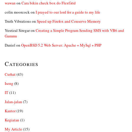
wawan
on
Cara bikin check box do FlexGrid
colin moorcock
on
I prayed to our lord for a guide to my life
Truth Vibrations
on
Speed up Firefox and Conserve Memory
Yusrizal Siregar
on
Creating a Simple Program Sending SMS with VB6 and
Gammu
Daniel
on
OpenBSD 5.2 Web Server: Apache + MySql + PHP
Categories
Curhat
(43)
Iseng
(8)
IT
(11)
Jalan-jalan
(7)
Kantor
(19)
Kegiatan
(1)
My Article
(15)