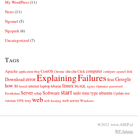
My WordPress
(11)
News
(11)
Ngomel
(5)
Ngoprek
(6)
Uncategorized
(7)
Tags
computer
Apache
CentOS
cita-cita
Click
cpanel
disk
application
blog
Chrome
configure
Explaining
Failures
error
Google
Download
feui
linux
how to
laptop
internet
lebaran
MySQL
nginx
password
Install
Optimize
start
Server
Software
ubuntu
sudo
time
type
use
setup
Update
Pernikahan
web
web server
VPS
way
version
web hosting
Windows
@2021 www.ASEP.id
WP
Admin