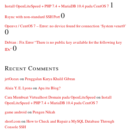
1
Install OpenLiteSpeed + PHP 7.4 + MariaDB 10.4 pada CentOS 7
0
Rsync with non-standard SSH Port
Openvz / CentOS 7 – Error: no device found for connection ‘System venet0’
0
Debian : Fix Error “There is no public key available for the following key
0
IDs”
Recent Comments
jetOceax
on
Penggalan Karya Khalil Gibran
Alaia Y. E. Lyons
on
Apa itu Blog?
Cara Membuat Virtualhost Domain pada OpenLiteSpeed
on
Install
OpenLiteSpeed + PHP 7.4 + MariaDB 10.4 pada CentOS 7
game android
on
Pengen Nikah
shorf.com
on
How to Check and Repair a MySQL Database Through
Console SSH