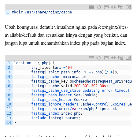
1
mkdir
/
usr
/
share
/
nginx
/
cache
Ubah konfigurasi default virtualhost nginx pada /etc/nginx/sites-
available/default dan sesuaikan isinya dengan yang berikut, dan
jangan lupa untuk menambahkan index.php pada bagian index.
1
location
~
\
.
php
$
{
2
try
_
files
$
uri
=
404
;
3
fastcgi_split_path_info
^
(
.
+
\
.
php
)
(
/
.
+
)
$
;
4
fastcgi_cache  
microcache
;
5
fastcgi_cache
_
key
$
scheme
$
host
$
request_uri
$
reques
6
fastcgi_cache
_
valid
200
301
302
30s
;
7
fastcgi_cache_use_stale 
updating 
error 
timeout 
in
8
fastcgi_pass_header 
Set
-
Cookie
;
9
fastcgi_pass_header 
Cookie
;
10
fastcgi_ignore_headers 
Cache
-
Control 
Expires 
Set
-
11
fastcgi_pass 
unix
:
/
var
/
run
/
php5
-
fpm
.
sock
;
12
fastcgi_index 
index
.
php
;
13
include 
fastcgi_params
;
14
}