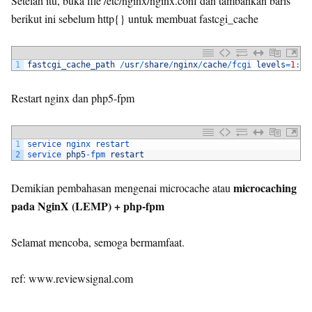
Setelah itu, buka file /etc/nginx/nginx.conf dan tambahkan baris
berikut ini sebelum http{} untuk membuat fastcgi_cache
1
fastcgi_cache_path
/
usr
/
share
/
nginx
/
cache
/
fcgi 
levels
=
1
:
2
Restart nginx dan php5-fpm
1
service 
nginx 
restart
2
service 
php5
-
fpm 
restart
microcaching
Demikian pembahasan mengenai microcache atau
pada NginX (LEMP) + php-fpm
Selamat mencoba, semoga bermamfaat.
ref: www.reviewsignal.com