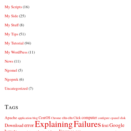
My Scripts
(16)
My Side
(25)
My Stuff
(8)
My Tips
(51)
My Tutorial
(94)
My WordPress
(11)
News
(11)
Ngomel
(5)
Ngoprek
(6)
Uncategorized
(7)
Tags
computer
Apache
CentOS
cita-cita
Click
cpanel
disk
application
blog
Chrome
configure
Explaining
Failures
error
Google
Download
feui