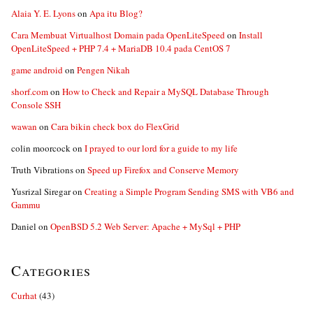
Alaia Y. E. Lyons
on
Apa itu Blog?
Cara Membuat Virtualhost Domain pada OpenLiteSpeed
on
Install
OpenLiteSpeed + PHP 7.4 + MariaDB 10.4 pada CentOS 7
game android
on
Pengen Nikah
shorf.com
on
How to Check and Repair a MySQL Database Through
Console SSH
wawan
on
Cara bikin check box do FlexGrid
colin moorcock
on
I prayed to our lord for a guide to my life
Truth Vibrations
on
Speed up Firefox and Conserve Memory
Yusrizal Siregar
on
Creating a Simple Program Sending SMS with VB6 and
Gammu
Daniel
on
OpenBSD 5.2 Web Server: Apache + MySql + PHP
Categories
Curhat
(43)