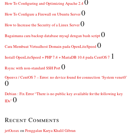
0
How To Configuring and Optimizing Apache 2.4
0
How To Configure a Firewall on Ubuntu Server
0
How to Increase the Security of a Linux Server
0
Bagaimana cara backup database mysql dengan bash script
0
Cara Membuat Virtualhost Domain pada OpenLiteSpeed
1
Install OpenLiteSpeed + PHP 7.4 + MariaDB 10.4 pada CentOS 7
0
Rsync with non-standard SSH Port
Openvz / CentOS 7 – Error: no device found for connection ‘System venet0’
0
Debian : Fix Error “There is no public key available for the following key
0
IDs”
Recent Comments
jetOceax
on
Penggalan Karya Khalil Gibran