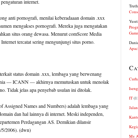
engaturan internet.
Truth
Cons
ong anti pornografi, menilai keberadaaan domain .xxx
Yusri
sumen mengakses pornografi. Mereka juga mengatakan
Prog
Gam
ahkan situs orang dewasa. Menurut comScore Media
Internet tercatat sering mengunjungi situs porno.
Dani
Apac
Ca
terkait status domain .xxx, lembaga yang berwenang
Curh
unia — ICANN — akhirnya memutuskan untuk menolak
Iseng
o. Tidak jelas apa penyebab usulan ini ditolak.
IT
(1
of Assigned Names and Numbers) adalah lembaga yang
Jalan
domain dan hal lainnya di internet. Meski independen,
Kant
Departemen Perdagangan AS. Demikian dilansir
Kegi
/5/2006). (dwn)
My Ar