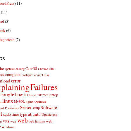
ordPress
(11)
(11)
el
(5)
rek
(6)
tegorized
(7)
gs
he
CentOS
cita-
application
blog
Chrome
computer
ick
cpanel
disk
configure
error
nload
plaining
Failures
Google
how to
laptop
internet
Install
linux
n
MySQL
nginx
Optimize
Server
Software
ord
setup
Pernikahan
rt
ubuntu
sudo
time
type
use
Update
web
web
VPS
way
on
web hosting
r
Windows