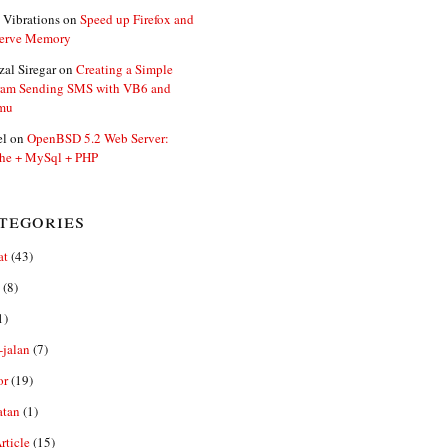
 Vibrations
on
Speed up Firefox and
erve Memory
zal Siregar
on
Creating a Simple
ram Sending SMS with VB6 and
mu
el
on
OpenBSD 5.2 Web Server:
he + MySql + PHP
tegories
at
(43)
(8)
1)
-jalan
(7)
or
(19)
atan
(1)
ticle
(15)