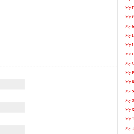
My D
My F
My I
My L
My L
My L
My O
My P
My R
My Sc
My S
My S
My T
My T