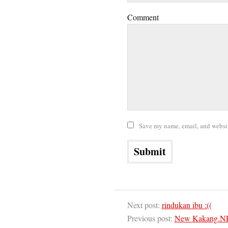
Comment
Save my name, email, and website
Next post:
rindukan ibu :((
Previous post:
New Kakang.N