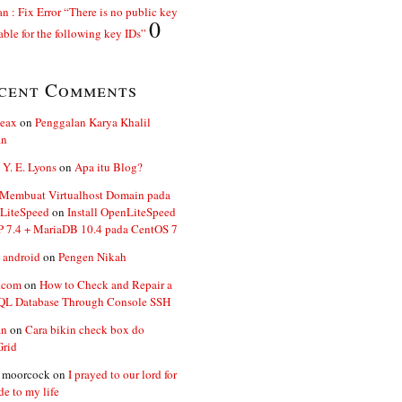
n : Fix Error “There is no public key
0
able for the following key IDs”
cent Comments
ceax
on
Penggalan Karya Khalil
an
 Y. E. Lyons
on
Apa itu Blog?
 Membuat Virtualhost Domain pada
LiteSpeed
on
Install OpenLiteSpeed
P 7.4 + MariaDB 10.4 pada CentOS 7
 android
on
Pengen Nikah
.com
on
How to Check and Repair a
L Database Through Console SSH
an
on
Cara bikin check box do
Grid
n moorcock
on
I prayed to our lord for
de to my life