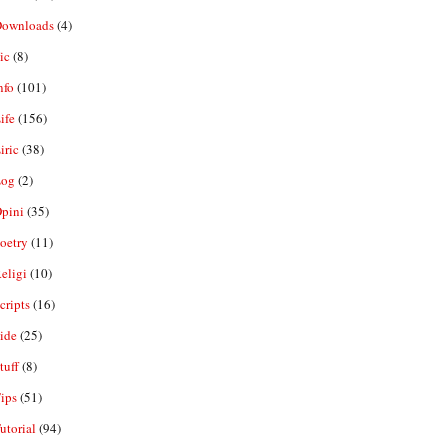
ownloads
(4)
ic
(8)
nfo
(101)
ife
(156)
iric
(38)
og
(2)
pini
(35)
oetry
(11)
eligi
(10)
ripts
(16)
ide
(25)
tuff
(8)
ips
(51)
utorial
(94)