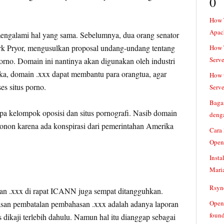
0
How 
Apac
engalami hal yang sama. Sebelumnya, dua orang senator
 Pryor, mengusulkan proposal undang-undang tentang
How T
Serve
porno. Domain ini nantinya akan digunakan oleh industri
a, domain .xxx dapat membantu para orangtua, agar
How t
es situs porno.
Serve
Baga
pa kelompok oposisi dan situs pornografi. Nasib domain
denga
konon karena ada konspirasi dari pemerintahan Amerika
Cara
Open
Insta
Mari
Rsync
an .xxx di rapat ICANN juga sempat ditangguhkan.
asan pembatalan pembahasan .xxx adalah adanya laporan
Openv
found
 dikaji terlebih dahulu. Namun hal itu dianggap sebagai