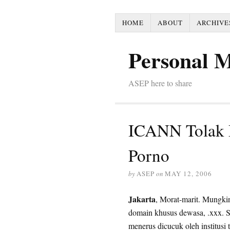
HOME
ABOUT
ARCHIVE
Personal 
ASEP here to share
ICANN Tolak 
Porno
by
ASEP
on
MAY 12, 2006
Jakarta
, Morat-marit. Mungki
domain khusus dewasa, .xxx. Se
menerus dicucuk oleh institusi 