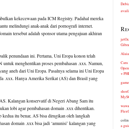
Debia
avail
bulkan kekecewaan pada ICM Registry. Padahal mereka
ntu melindungi anak-anak dari pornografi internet.
Re
omain tersebut adalah sponsor utama pengajuan akhiran
jetO
Gibr
Alaia
alik penundaan ini. Pertama, Uni Eropa konon telah
Cara
untuk menghentikan proses pembahasan .xxx. Namun,
Open
i yang aneh dari Uni Eropa. Pasalnya selama ini Uni Eropa
+ PH
 .xxx. Hanya Amerika Serikat (AS) dan Brasil yang
game
shorf
MySQ
AS. Kalangan konservatif di Negeri Abang Sam itu
waw
kukan lobi agar pembahasan domain .xxx dihentikan.
Flex
 kedua itu benar, AS bisa dirugikan oleh langkah
coli
hasan domain .xxx bisa jadi ‘amunisi’ kalangan yang
a gui