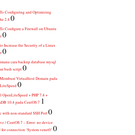
To Configuring and Optimizing
0
he 2.4
o Configure a Firewall on Ubuntu
0
r
o Increase the Security of a Linux
0
r
imana cara backup database mysql
0
n bash script
 Membuat Virtualhost Domain pada
0
LiteSpeed
ll OpenLiteSpeed + PHP 7.4 +
1
aDB 10.4 pada CentOS 7
0
 with non-standard SSH Port
z / CentOS 7 – Error: no device
0
 for connection ‘System venet0’