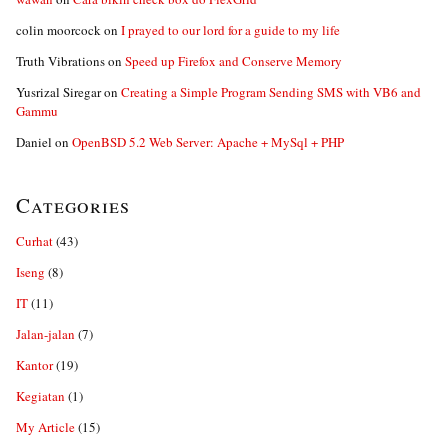
colin moorcock
on
I prayed to our lord for a guide to my life
Truth Vibrations
on
Speed up Firefox and Conserve Memory
Yusrizal Siregar
on
Creating a Simple Program Sending SMS with VB6 and
Gammu
Daniel
on
OpenBSD 5.2 Web Server: Apache + MySql + PHP
Categories
Curhat
(43)
Iseng
(8)
IT
(11)
Jalan-jalan
(7)
Kantor
(19)
Kegiatan
(1)
My Article
(15)