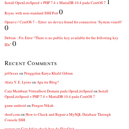
1
Install OpenLiteSpeed + PHP 7.4 + MariaDB 10.4 pada CentOS 7
0
Rsync with non-standard SSH Port
Openvz / CentOS 7 – Error: no device found for connection ‘System venet0’
0
Debian : Fix Error “There is no public key available for the following key
0
IDs”
Recent Comments
jetOceax
on
Penggalan Karya Khalil Gibran
Alaia Y. E. Lyons
on
Apa itu Blog?
Cara Membuat Virtualhost Domain pada OpenLiteSpeed
on
Install
OpenLiteSpeed + PHP 7.4 + MariaDB 10.4 pada CentOS 7
game android
on
Pengen Nikah
shorf.com
on
How to Check and Repair a MySQL Database Through
Console SSH
wawan
on
Cara bikin check box do FlexGrid