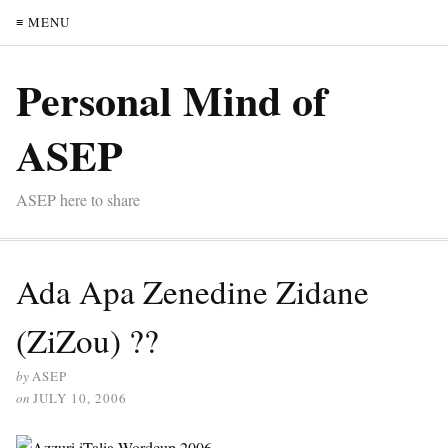
≡ MENU
Personal Mind of
ASEP
ASEP here to share
Ada Apa Zenedine Zidane
(ZiZou) ??
by
ASEP
on
JULY 10, 2006