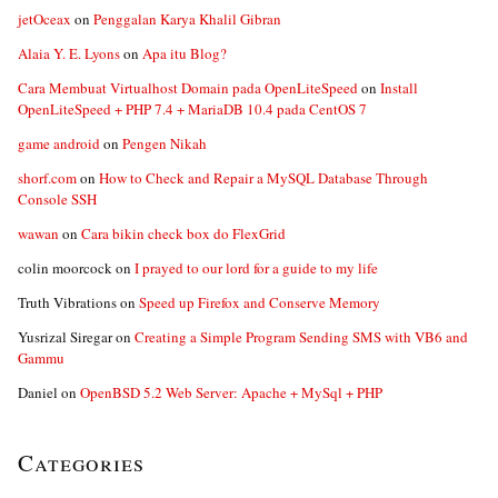
jetOceax
on
Penggalan Karya Khalil Gibran
Alaia Y. E. Lyons
on
Apa itu Blog?
Cara Membuat Virtualhost Domain pada OpenLiteSpeed
on
Install
OpenLiteSpeed + PHP 7.4 + MariaDB 10.4 pada CentOS 7
game android
on
Pengen Nikah
shorf.com
on
How to Check and Repair a MySQL Database Through
Console SSH
wawan
on
Cara bikin check box do FlexGrid
colin moorcock
on
I prayed to our lord for a guide to my life
Truth Vibrations
on
Speed up Firefox and Conserve Memory
Yusrizal Siregar
on
Creating a Simple Program Sending SMS with VB6 and
Gammu
Daniel
on
OpenBSD 5.2 Web Server: Apache + MySql + PHP
Categories