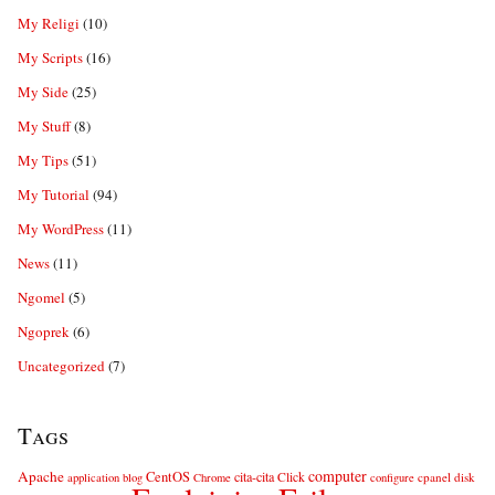
My Religi
(10)
My Scripts
(16)
My Side
(25)
My Stuff
(8)
My Tips
(51)
My Tutorial
(94)
My WordPress
(11)
News
(11)
Ngomel
(5)
Ngoprek
(6)
Uncategorized
(7)
Tags
computer
Apache
CentOS
cita-cita
Click
cpanel
disk
application
blog
Chrome
configure