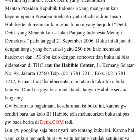
Mantan Presiden Republik Indonesia yang menggantikan
kepemimpinan Presiden Soeharto yaitu Bacharuddin Jusup
Habibie telah meluncurkan sebuah buku yang berjudul “Detik
Detik yang Menentukan – Jalan Panjang Indonesia Menuju
Demokrasi” pada tanggal 21 Sepember 2006. Buku ini di jual di
dengan harga yang bervariasi yaitu 250 ribu kalo memakai
hardcover dan 150 ribu kalo dengan softcover dan buku ini bisa
the Habibie Center
didapatkan di THC atau
, Jl. Kemang Selatan
No. 98, Jakarta 12560 Telp. (021) 781-7211, Faks. (021) 781-
7212, E-mail:
thc@habibiecenter.or.id
atau di toko-toko buku
lainnya. Dan kita juga bisa minta tanda tangan Habibie secara
langsung.
Gw belom tau bagaimana keseluruhan isi buku ini, karena gw
sendiri baru tau kalo BJ Habibie telh meluncurkan buku ini pas
gw baca berita di
Detik.COM
tadi,
lalu gw googling saja buat nyari info tentang buku ini. Karena hal
yang cukup menarik buat gw yaitu tentang ketidak setujuannya