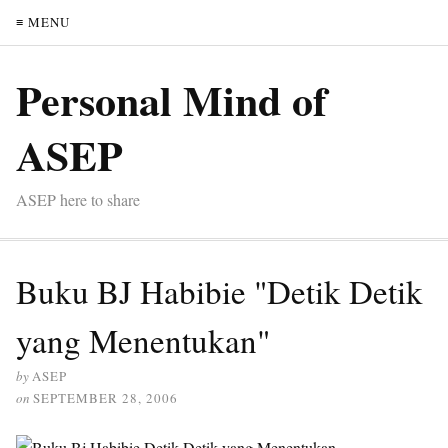
≡ MENU
Personal Mind of
ASEP
ASEP here to share
Buku BJ Habibie "Detik Detik
yang Menentukan"
by
ASEP
on
SEPTEMBER 28, 2006