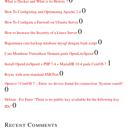
What is Docker and What is its History ?
0
How To Configuring and Optimizing Apache 2.4
0
How To Configure a Firewall on Ubuntu Server
0
How to Increase the Security of a Linux Server
0
Bagaimana cara backup database mysql dengan bash script
0
Cara Membuat Virtualhost Domain pada OpenLiteSpeed
1
Install OpenLiteSpeed + PHP 7.4 + MariaDB 10.4 pada CentOS 7
0
Rsync with non-standard SSH Port
Openvz / CentOS 7 – Error: no device found for connection ‘System venet0’
0
Debian : Fix Error “There is no public key available for the following key
0
IDs”
Recent Comments