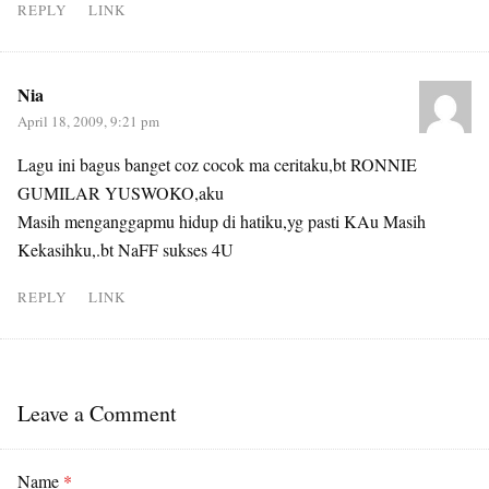
REPLY
LINK
Nia
April 18, 2009, 9:21 pm
Lagu ini bagus banget coz cocok ma ceritaku,bt RONNIE
GUMILAR YUSWOKO,aku
Masih menganggapmu hidup di hatiku,yg pasti KAu Masih
Kekasihku,.bt NaFF sukses 4U
REPLY
LINK
Leave a Comment
Name
*