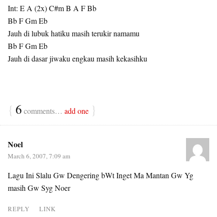
Int: E A (2x) C#m B A F Bb
Bb F Gm Eb
Jauh di lubuk hatiku masih terukir namamu
Bb F Gm Eb
Jauh di dasar jiwaku engkau masih kekasihku
{
6
}
comments…
add one
Noel
March 6, 2007, 7:09 am
Lagu Ini Slalu Gw Dengering bWt Inget Ma Mantan Gw Yg
masih Gw Syg Noer
REPLY
LINK