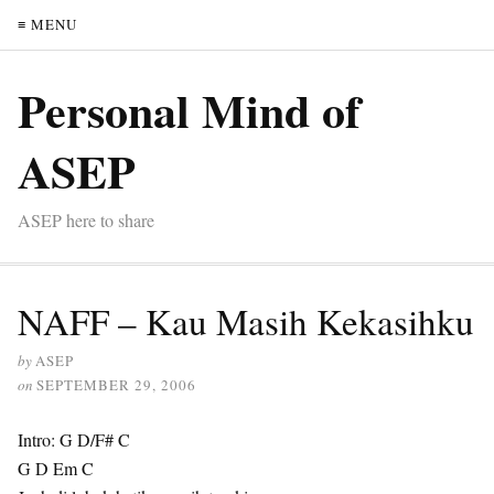
≡ MENU
Personal Mind of
ASEP
ASEP here to share
NAFF – Kau Masih Kekasihku
by
ASEP
on
SEPTEMBER 29, 2006
Intro: G D/F# C
G D Em C