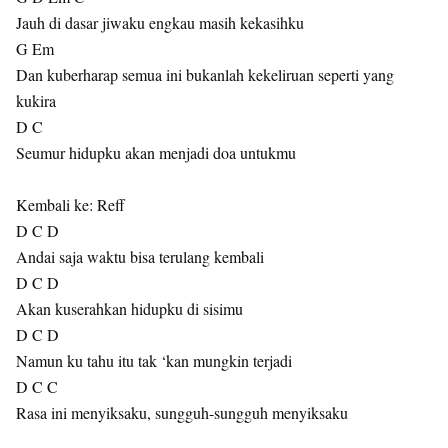
Jauh di dasar jiwaku engkau masih kekasihku
G Em
Dan kuberharap semua ini bukanlah kekeliruan seperti yang
kukira
D C
Seumur hidupku akan menjadi doa untukmu
Kembali ke: Reff
D C D
Andai saja waktu bisa terulang kembali
D C D
Akan kuserahkan hidupku di sisimu
D C D
Namun ku tahu itu tak ‘kan mungkin terjadi
D C C
Rasa ini menyiksaku, sungguh-sungguh menyiksaku