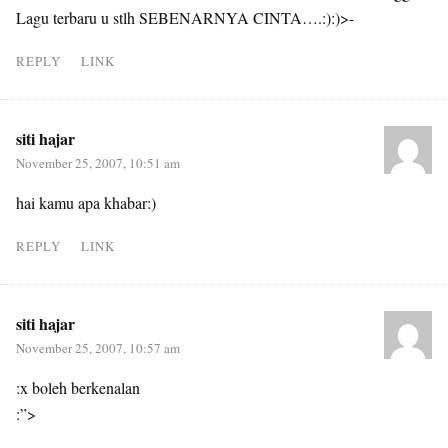
Lagu terbaru u stlh SEBENARNYA CINTA….:):)>-
REPLY
LINK
siti hajar
November 25, 2007, 10:51 am
hai kamu apa khabar:)
REPLY
LINK
siti hajar
November 25, 2007, 10:57 am
:x boleh berkenalan
:”>