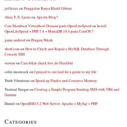
jetOceax
on
Penggalan Karya Khalil Gibran
Alaia Y. E. Lyons
on
Apa itu Blog?
Cara Membuat Virtualhost Domain pada OpenLiteSpeed
on
Install
OpenLiteSpeed + PHP 7.4 + MariaDB 10.4 pada CentOS 7
game android
on
Pengen Nikah
shorf.com
on
How to Check and Repair a MySQL Database Through
Console SSH
wawan
on
Cara bikin check box do FlexGrid
colin moorcock
on
I prayed to our lord for a guide to my life
Truth Vibrations
on
Speed up Firefox and Conserve Memory
Yusrizal Siregar
on
Creating a Simple Program Sending SMS with VB6 and
Gammu
Daniel
on
OpenBSD 5.2 Web Server: Apache + MySql + PHP
Categories