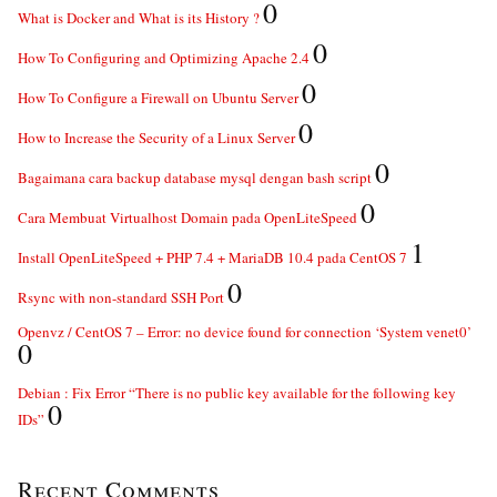
0
What is Docker and What is its History ?
0
How To Configuring and Optimizing Apache 2.4
0
How To Configure a Firewall on Ubuntu Server
0
How to Increase the Security of a Linux Server
0
Bagaimana cara backup database mysql dengan bash script
0
Cara Membuat Virtualhost Domain pada OpenLiteSpeed
1
Install OpenLiteSpeed + PHP 7.4 + MariaDB 10.4 pada CentOS 7
0
Rsync with non-standard SSH Port
Openvz / CentOS 7 – Error: no device found for connection ‘System venet0’
0
Debian : Fix Error “There is no public key available for the following key
0
IDs”
Recent Comments