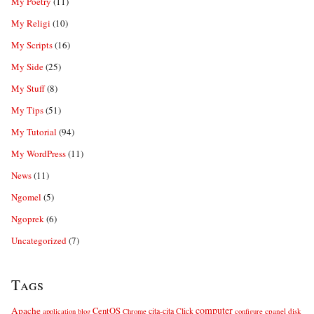
My Poetry
(11)
My Religi
(10)
My Scripts
(16)
My Side
(25)
My Stuff
(8)
My Tips
(51)
My Tutorial
(94)
My WordPress
(11)
News
(11)
Ngomel
(5)
Ngoprek
(6)
Uncategorized
(7)
Tags
computer
Apache
CentOS
cita-cita
Click
cpanel
disk
application
blog
Chrome
configure