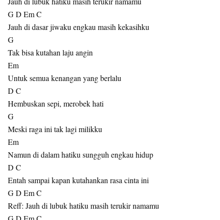
Jauh di lubuk hatiku masih terukir namamu
G D Em C
Jauh di dasar jiwaku engkau masih kekasihku
G
Tak bisa kutahan laju angin
Em
Untuk semua kenangan yang berlalu
D C
Hembuskan sepi, merobek hati
G
Meski raga ini tak lagi milikku
Em
Namun di dalam hatiku sungguh engkau hidup
D C
Entah sampai kapan kutahankan rasa cinta ini
G D Em C
Reff: Jauh di lubuk hatiku masih terukir namamu
G D Em C