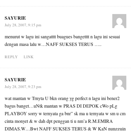
SAYURIE
July 28, 2007, 9:15 pm
menurut w lagu ini sangatttt buagues bangetttt n lagu ini sesuai
dengan masa lalu w…NAFF SUKSES TERUS …..
REPLY
LINK
SAYURIE
July 28, 2007, 9:23 pm
wat mantan w Trnyta U bkn orang yg perfect n lagu ini bener2
bagus banget…uNtk mantan w PRAS DI DEPOK cWo pLg
PLAYBOY sorry w ternyata ga bnr” sk ma u ternyata w sm u cm
cinta monyet & w dah dpt penggan ti u nm’a R.M.EMIRA
DIMAS.W…Bwt NAFF SUKSES TERUS & W KaN nungguin