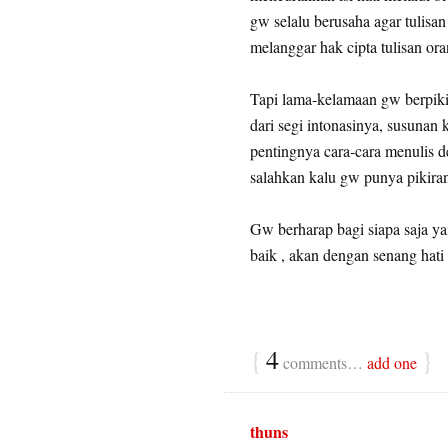
gw selalu berusaha agar tulisa
melanggar hak cipta tulisan oran
Tapi lama-kelamaan gw berpiki
dari segi intonasinya, susunan
pentingnya cara-cara menulis d
salahkan kalu gw punya pikiran 
Gw berharap bagi siapa saja y
baik , akan dengan senang hat
{
4
}
comments…
add one
thuns