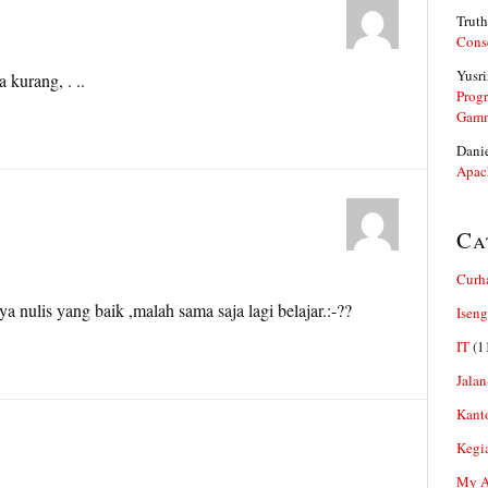
Truth
Cons
Yusri
a kurang, . ..
Prog
Gam
Dani
Apac
Ca
Curh
nya nulis yang baik ,malah sama saja lagi belajar.:-??
Iseng
IT
(1
Jalan
Kant
Kegi
My Ar