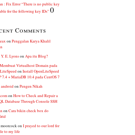
n : Fix Error “There is no public key
0
able for the following key IDs”
cent Comments
ceax
on
Penggalan Karya Khalil
an
 Y. E. Lyons
on
Apa itu Blog?
 Membuat Virtualhost Domain pada
LiteSpeed
on
Install OpenLiteSpeed
P 7.4 + MariaDB 10.4 pada CentOS 7
 android
on
Pengen Nikah
.com
on
How to Check and Repair a
L Database Through Console SSH
an
on
Cara bikin check box do
Grid
n moorcock
on
I prayed to our lord for
de to my life