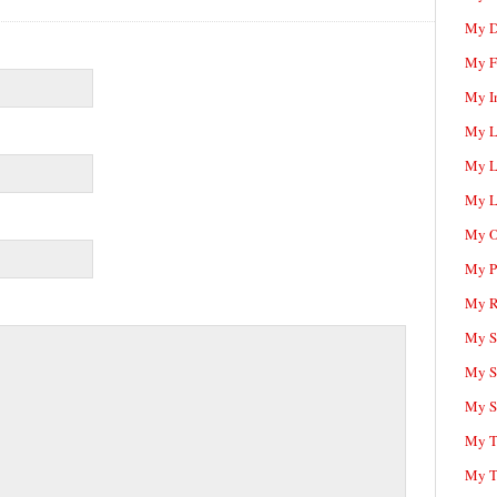
My D
My F
My I
My L
My L
My L
My O
My P
My R
My Sc
My S
My S
My T
My T