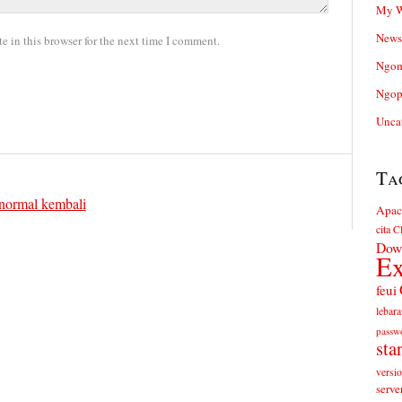
My W
News
 in this browser for the next time I comment.
Ngom
Ngop
Unca
Ta
normal kembali
Apac
cita
Cl
Dow
Ex
feui
lebara
passw
sta
versi
serve