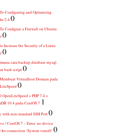
To Configuring and Optimizing
0
he 2.4
o Configure a Firewall on Ubuntu
0
r
o Increase the Security of a Linux
0
r
imana cara backup database mysql
0
n bash script
 Membuat Virtualhost Domain pada
0
LiteSpeed
ll OpenLiteSpeed + PHP 7.4 +
1
aDB 10.4 pada CentOS 7
0
 with non-standard SSH Port
z / CentOS 7 – Error: no device
0
 for connection ‘System venet0’