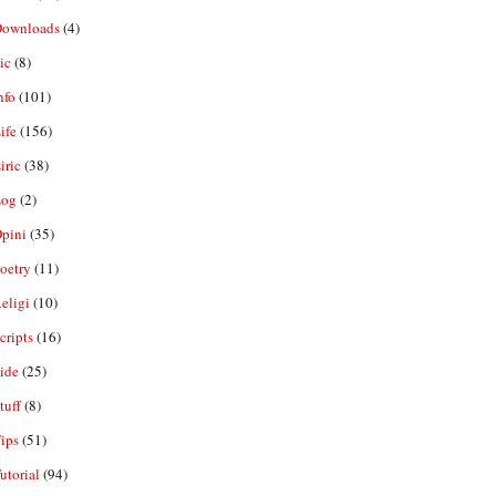
ownloads
(4)
ic
(8)
nfo
(101)
ife
(156)
iric
(38)
og
(2)
pini
(35)
oetry
(11)
eligi
(10)
ripts
(16)
ide
(25)
tuff
(8)
ips
(51)
utorial
(94)