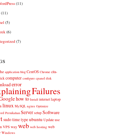
ordPress
(11)
(11)
el
(5)
rek
(6)
tegorized
(7)
gs
he
CentOS
cita-
application
blog
Chrome
computer
ick
cpanel
disk
configure
error
nload
plaining
Failures
Google
how to
laptop
internet
Install
linux
n
MySQL
nginx
Optimize
Server
Software
ord
setup
Pernikahan
rt
ubuntu
sudo
time
type
use
Update
web
web
VPS
way
on
web hosting
r
Windows