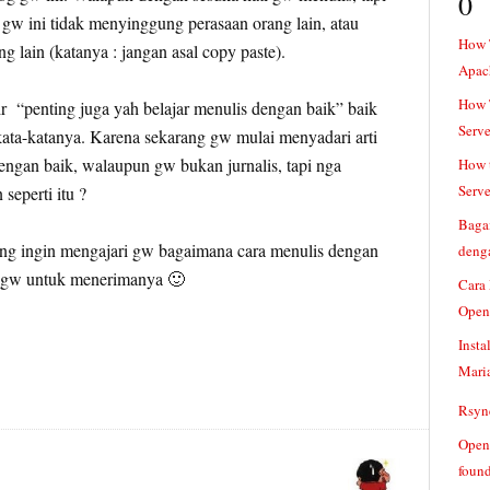
0
n gw ini tidak menyinggung perasaan orang lain, atau
How 
g lain (katanya : jangan asal copy paste).
Apac
How T
r “penting juga yah belajar menulis dengan baik” baik
Serve
 kata-katanya. Karena sekarang gw mulai menyadari arti
engan baik, walaupun gw bukan jurnalis, tapi nga
How t
Serve
seperti itu ?
Baga
ang ingin mengajari gw bagaimana cara menulis dengan
denga
i gw untuk menerimanya 🙂
Cara
Open
Insta
Mari
Rsync
Openv
found