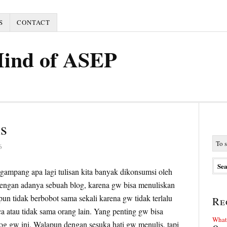
S
CONTACT
Mind of ASEP
s
6
gampang apa lagi tulisan kita banyak dikonsumsi oleh
 dengan adanya sebuah blog, karena gw bisa menuliskan
un tidak berbobot sama sekali karena gw tidak terlalu
Re
ca atau tidak sama orang lain. Yang penting gw bisa
What 
log gw ini. Walapun dengan sesuka hati gw menulis, tapi