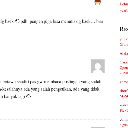
Debia
avail
 dg baek 🙁 pdhl pengen juga bisa menulis dg baek… biar
Re
…
jetO
Gibr
Alaia
Cara
Open
+ PH
 tertawa sendiri pas gw membaca postingan yang sudah
game
h-kesalahnya ada yang salah pengetikan, ada yang tidak
shorf
h banyak lagi 🙂
MySQ
waw
Flex
coli
a gui