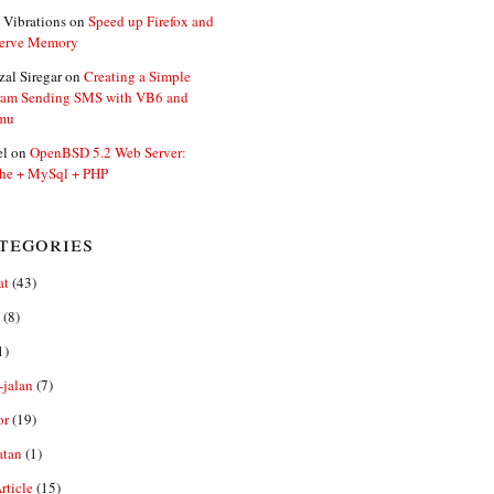
 Vibrations
on
Speed up Firefox and
erve Memory
zal Siregar
on
Creating a Simple
ram Sending SMS with VB6 and
mu
el
on
OpenBSD 5.2 Web Server:
he + MySql + PHP
tegories
at
(43)
(8)
1)
-jalan
(7)
or
(19)
atan
(1)
ticle
(15)