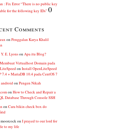
n : Fix Error “There is no public key
0
able for the following key IDs”
cent Comments
ceax
on
Penggalan Karya Khalil
an
 Y. E. Lyons
on
Apa itu Blog?
 Membuat Virtualhost Domain pada
LiteSpeed
on
Install OpenLiteSpeed
P 7.4 + MariaDB 10.4 pada CentOS 7
 android
on
Pengen Nikah
.com
on
How to Check and Repair a
L Database Through Console SSH
an
on
Cara bikin check box do
Grid
n moorcock
on
I prayed to our lord for
de to my life