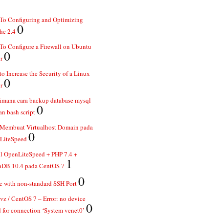
To Configuring and Optimizing
0
he 2.4
o Configure a Firewall on Ubuntu
0
r
o Increase the Security of a Linux
0
r
imana cara backup database mysql
0
n bash script
 Membuat Virtualhost Domain pada
0
LiteSpeed
ll OpenLiteSpeed + PHP 7.4 +
1
aDB 10.4 pada CentOS 7
0
 with non-standard SSH Port
z / CentOS 7 – Error: no device
0
 for connection ‘System venet0’