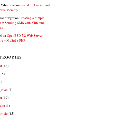
 Vibrations
on
Speed up Firefox and
erve Memory
zal Siregar
on
Creating a Simple
ram Sending SMS with VB6 and
mu
el
on
OpenBSD 5.2 Web Server:
he + MySql + PHP
tegories
at
(43)
(8)
1)
-jalan
(7)
or
(19)
atan
(1)
ticle
(15)