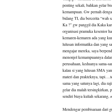
penting sekali, bahkan gelar bi
kemampuan. Gw pernah dengar 
bidang TI, dia bercerita “wah 
Ka ?” gw panggil dia Kaka kar
organisasi pramuka kesenior h
kemaren-kemaren ada yang kurs
lulusan informatika dan yang sa
mengajar mereka, saya berpend
menonjol kemampuannya dalam 
perusahaan, keduanya sama-sam
kalau si yang lulusan SMA yan
materi dan prakteknya, tapi….
sama yang satunya lagi, dia raj
gelar dia malah tersingkirkan, 
sendiri biaya kuliah sekarang,
n
Mendengar pembisaraan dari guru