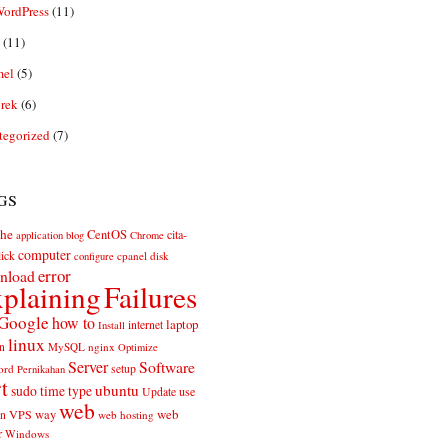
ordPress
(11)
(11)
el
(5)
rek
(6)
tegorized
(7)
gs
he
CentOS
cita-
application
blog
Chrome
computer
ick
cpanel
disk
configure
error
nload
plaining
Failures
Google
how to
laptop
internet
Install
linux
n
MySQL
nginx
Optimize
Server
Software
ord
setup
Pernikahan
rt
ubuntu
sudo
time
type
use
Update
web
web
VPS
way
on
web hosting
r
Windows