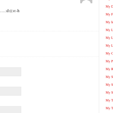
My D
((:o:-h
My F
My I
My L
My L
My L
My O
My P
My R
My Sc
My S
My S
My T
My T