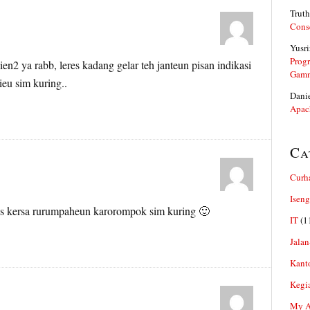
Truth
Cons
Yusri
Prog
n2 ya rabb, leres kadang gelar teh janteun pisan indikasi
Gam
eu sim kuring..
Dani
Apac
Ca
Curh
Iseng
tos kersa rurumpaheun karorompok sim kuring 🙂
IT
(1
Jalan
Kant
Kegi
My Ar