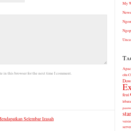
My W
News
Ngom
Ngop
Unca
Ta
Apac
 in this browser for the next time I comment.
cita
Cl
Dow
Ex
feui
lebara
passw
sta
Mendapatkan Selembar Izasah
versi
serve