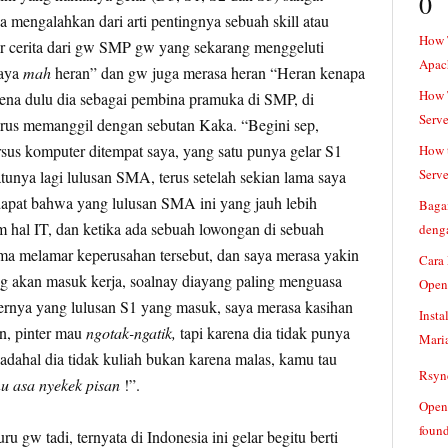
0
sa mengalahkan dari arti pentingnya sebuah skill atau
How 
cerita dari gw SMP gw yang sekarang menggeluti
Apac
saya
mah
heran” dan gw juga merasa heran “Heran kenapa
How T
ena dulu dia sebagai pembina pramuka di SMP, di
Serve
arus memanggil dengan sebutan Kaka. “Begini sep,
us komputer ditempat saya, yang satu punya gelar S1
How t
Serve
tunya lagi lulusan SMA, terus setelah sekian lama saya
apat bahwa yang lulusan SMA ini yang jauh lebih
Baga
hal IT, dan ketika ada sebuah lowongan di sebuah
denga
a melamar keperusahan tersebut, dan saya merasa yakin
Cara
g akan masuk kerja, soalnay diayang paling menguasa
Open
ternya yang lulusan S1 yang masuk, saya merasa kasihan
Insta
in, pinter mau
ngotak-ngatik,
tapi karena dia tidak punya
Mari
padahal dia tidak kuliah bukan karena malas, kamu tau
Rsync
u asa nyekek pisan
!”.
Openv
found
 gw tadi, ternyata di Indonesia ini gelar begitu berti