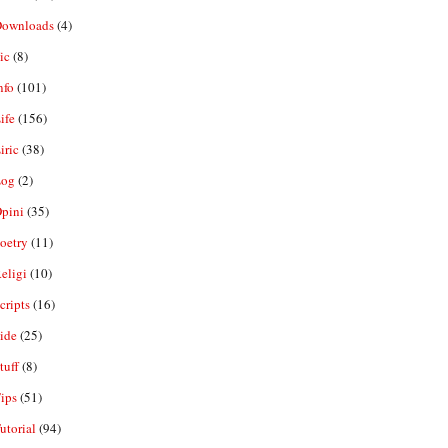
ownloads
(4)
ic
(8)
nfo
(101)
ife
(156)
iric
(38)
og
(2)
pini
(35)
oetry
(11)
eligi
(10)
ripts
(16)
ide
(25)
tuff
(8)
ips
(51)
utorial
(94)