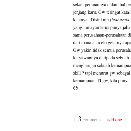
sekali peranannya dalam hal pen
jenjang karir. Gw teringat kat
katanya “Disini nih (
indonesia 
yang lumayan terus punya jabat
sama perusahaan-perusahaan di 
dari mana atau elo gelarnya apa
Gw yakin tidak semua perusahaa
karyawannya daripada sebuah
mengharigai sebuah kemampuan 
skill ? tapi menurut gw sebag
kemampuan TI gw, kita punya gel
🙂
{
3
}
comments…
add one