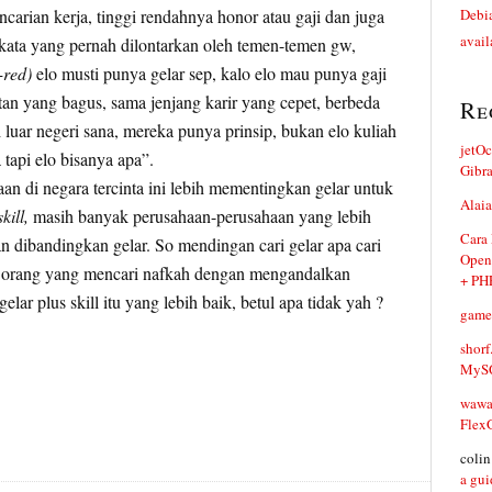
carian kerja, tinggi rendahnya honor atau gaji dan juga
Debia
avail
a-kata yang pernah dilontarkan oleh temen-temen gw,
-red)
elo musti punya gelar sep, kalo elo mau punya gaji
an yang bagus, sama jenjang karir yang cepet, berbeda
Re
luar negeri sana, mereka punya prinsip, bukan elo kuliah
jetO
 tapi elo bisanya apa”.
Gibr
n di negara tercinta ini lebih mementingkan gelar untuk
Alaia
skill,
masih banyak perusahaan-perusahaan yang lebih
Cara
dibandingkan gelar. So mendingan cari gelar apa cari
Open
ai orang yang mencari nafkah dengan mengandalkan
+ PH
ar plus skill itu yang lebih baik, betul apa tidak yah ?
game
shorf
MySQ
waw
Flex
coli
a gui