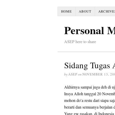
HOME
ABOUT
ARCHIVE
Personal 
ASEP here to share
Sidang Tugas 
by
ASEP
on
NOVEMBER 13, 20
Akhirnya sampai juga deh di u
Insya Alloh tanggal 20 Novem
mohon do’a restu dari siapa sa
berarti dan semuanya berjalan 
Yang gw rasakan, di Indonesia 