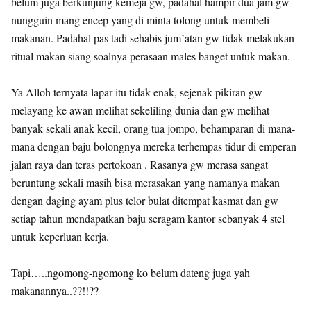
belum juga berkunjung kemeja gw, padahal hampir dua jam gw
nungguin mang encep yang di minta tolong untuk membeli
makanan. Padahal pas tadi sehabis jum’atan gw tidak melakukan
ritual makan siang soalnya perasaan males banget untuk makan.
Ya Alloh ternyata lapar itu tidak enak, sejenak pikiran gw
melayang ke awan melihat sekeliling dunia dan gw melihat
banyak sekali anak kecil, orang tua jompo, behamparan di mana-
mana dengan baju bolongnya mereka terhempas tidur di emperan
jalan raya dan teras pertokoan . Rasanya gw merasa sangat
beruntung sekali masih bisa merasakan yang namanya makan
dengan daging ayam plus telor bulat ditempat kasmat dan gw
setiap tahun mendapatkan baju seragam kantor sebanyak 4 stel
untuk keperluan kerja.
Tapi…..ngomong-ngomong ko belum dateng juga yah
makanannya..??!!??