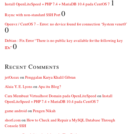
1
Install OpenLiteSpeed + PHP 7.4 + MariaDB 10.4 pada CentOS 7
0
Rsync with non-standard SSH Port
Openvz / CentOS 7 – Error: no device found for connection ‘System venet0’
0
Debian : Fix Error “There is no public key available for the following key
0
IDs”
Recent Comments
jetOceax
on
Penggalan Karya Khalil Gibran
Alaia Y. E. Lyons
on
Apa itu Blog?
Cara Membuat Virtualhost Domain pada OpenLiteSpeed
on
Install
OpenLiteSpeed + PHP 7.4 + MariaDB 10.4 pada CentOS 7
game android
on
Pengen Nikah
shorf.com
on
How to Check and Repair a MySQL Database Through
Console SSH