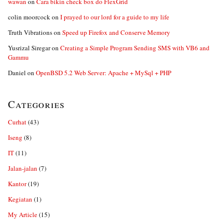
wawan
on
Cara bikin check box do FlexGrid
colin moorcock
on
I prayed to our lord for a guide to my life
Truth Vibrations
on
Speed up Firefox and Conserve Memory
Yusrizal Siregar
on
Creating a Simple Program Sending SMS with VB6 and
Gammu
Daniel
on
OpenBSD 5.2 Web Server: Apache + MySql + PHP
Categories
Curhat
(43)
Iseng
(8)
IT
(11)
Jalan-jalan
(7)
Kantor
(19)
Kegiatan
(1)
My Article
(15)