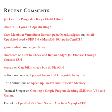
Recent Comments
jetOceax
on
Penggalan Karya Khalil Gibran
Alaia Y. E. Lyons
on
Apa itu Blog?
Cara Membuat Virtualhost Domain pada OpenLiteSpeed
on
Install
OpenLiteSpeed + PHP 7.4 + MariaDB 10.4 pada CentOS 7
game android
on
Pengen Nikah
shorf.com
on
How to Check and Repair a MySQL Database Through
Console SSH
wawan
on
Cara bikin check box do FlexGrid
colin moorcock
on
I prayed to our lord for a guide to my life
Truth Vibrations
on
Speed up Firefox and Conserve Memory
Yusrizal Siregar
on
Creating a Simple Program Sending SMS with VB6 and
Gammu
Daniel
on
OpenBSD 5.2 Web Server: Apache + MySql + PHP