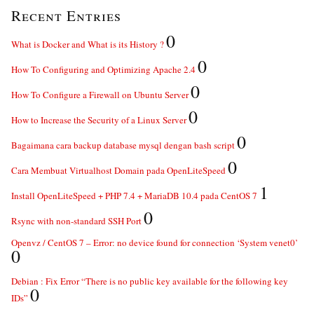
Recent Entries
0
What is Docker and What is its History ?
0
How To Configuring and Optimizing Apache 2.4
0
How To Configure a Firewall on Ubuntu Server
0
How to Increase the Security of a Linux Server
0
Bagaimana cara backup database mysql dengan bash script
0
Cara Membuat Virtualhost Domain pada OpenLiteSpeed
1
Install OpenLiteSpeed + PHP 7.4 + MariaDB 10.4 pada CentOS 7
0
Rsync with non-standard SSH Port
Openvz / CentOS 7 – Error: no device found for connection ‘System venet0’
0
Debian : Fix Error “There is no public key available for the following key
0
IDs”