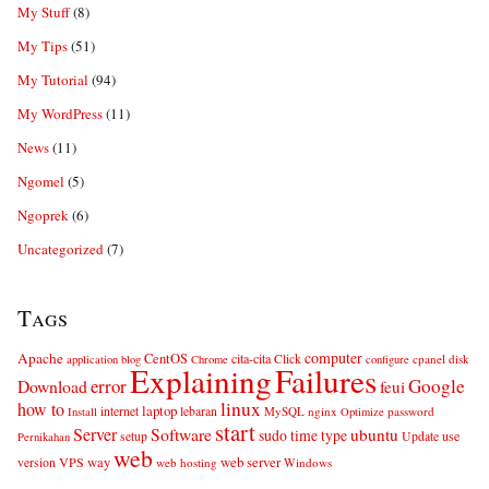
My Stuff
(8)
My Tips
(51)
My Tutorial
(94)
My WordPress
(11)
News
(11)
Ngomel
(5)
Ngoprek
(6)
Uncategorized
(7)
Tags
computer
Apache
CentOS
cita-cita
Click
cpanel
disk
application
blog
Chrome
configure
Explaining
Failures
error
Google
Download
feui
linux
how to
laptop
internet
lebaran
MySQL
nginx
password
Install
Optimize
start
Server
Software
ubuntu
sudo
time
type
use
setup
Update
Pernikahan
web
web server
VPS
way
version
web hosting
Windows