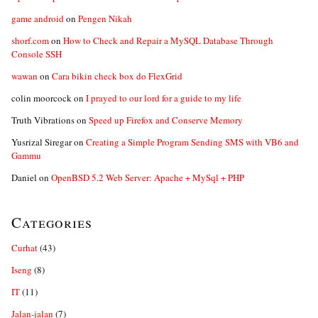
game android
on
Pengen Nikah
shorf.com
on
How to Check and Repair a MySQL Database Through
Console SSH
wawan
on
Cara bikin check box do FlexGrid
colin moorcock
on
I prayed to our lord for a guide to my life
Truth Vibrations
on
Speed up Firefox and Conserve Memory
Yusrizal Siregar
on
Creating a Simple Program Sending SMS with VB6 and
Gammu
Daniel
on
OpenBSD 5.2 Web Server: Apache + MySql + PHP
Categories
Curhat
(43)
Iseng
(8)
IT
(11)
Jalan-jalan
(7)