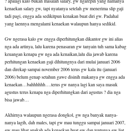
? apalagi kalo bukan masalah salary, gw ngarepin yang namanya
kenaekan salary gw, tapi nyatanya setelah gw menerima slip gaji
tadi pagi, engga ada sedikitpun kenakan buat diri gw. Padahal
yang laennya mengalami kenaekan walaupun hanya sedikid.
Gw ngerasa kalo gw engga diperhitungkan dikantor gw ini alias
nga ada artinya, lalu karena penasaran gw tanyain tuh sama kabag
keuangan kenapa gw nga ada kenaikan,lalu dia jawab karena
perhitungan kenaekan gaji dihitungnya dari mulai januari 2006
dan direkap sampai november 2006 terus gw kala itu (januari
2006) belum genap setahun gawe disinih makanya gw engga ada
kenaekan…bahhhhhh….terus gw nanya lagi kan saya masuk
agustus terus kenapa nga diperhitungkan dari agustus ? dia nga
bisa jawab…
Akhirnya walaupun ngerasa dongkol, gw nga banyak nanya-
nanya lagih, dah males, tapi gw mau tunggu sampai januari 2007,
gw mau lihat apakah ada kenaekan buat gw dan tentunya gw liat