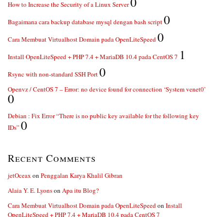
0
How to Increase the Security of a Linux Server
0
Bagaimana cara backup database mysql dengan bash script
0
Cara Membuat Virtualhost Domain pada OpenLiteSpeed
1
Install OpenLiteSpeed + PHP 7.4 + MariaDB 10.4 pada CentOS 7
0
Rsync with non-standard SSH Port
Openvz / CentOS 7 – Error: no device found for connection ‘System venet0’
0
Debian : Fix Error “There is no public key available for the following key
0
IDs”
Recent Comments
jetOceax
on
Penggalan Karya Khalil Gibran
Alaia Y. E. Lyons
on
Apa itu Blog?
Cara Membuat Virtualhost Domain pada OpenLiteSpeed
on
Install
OpenLiteSpeed + PHP 7.4 + MariaDB 10.4 pada CentOS 7