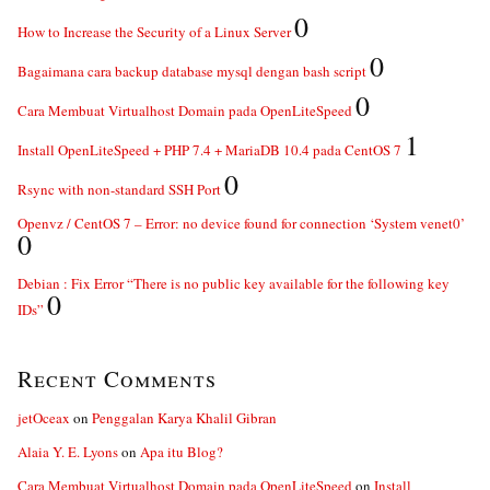
0
How to Increase the Security of a Linux Server
0
Bagaimana cara backup database mysql dengan bash script
0
Cara Membuat Virtualhost Domain pada OpenLiteSpeed
1
Install OpenLiteSpeed + PHP 7.4 + MariaDB 10.4 pada CentOS 7
0
Rsync with non-standard SSH Port
Openvz / CentOS 7 – Error: no device found for connection ‘System venet0’
0
Debian : Fix Error “There is no public key available for the following key
0
IDs”
Recent Comments
jetOceax
on
Penggalan Karya Khalil Gibran
Alaia Y. E. Lyons
on
Apa itu Blog?
Cara Membuat Virtualhost Domain pada OpenLiteSpeed
on
Install