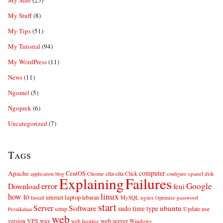
My Side
(25)
My Stuff
(8)
My Tips
(51)
My Tutorial
(94)
My WordPress
(11)
News
(11)
Ngomel
(5)
Ngoprek
(6)
Uncategorized
(7)
Tags
computer
Apache
CentOS
cita-cita
Click
cpanel
disk
application
blog
Chrome
configure
Explaining
Failures
error
Google
Download
feui
linux
how to
laptop
internet
lebaran
MySQL
nginx
password
Install
Optimize
start
Server
Software
ubuntu
sudo
time
type
use
setup
Update
Pernikahan
web
web server
VPS
way
version
web hosting
Windows