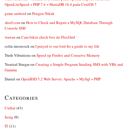
OpenLiteSpeed + PHP 7.4 + MariaDB 10.4 pada CentOS 7
game android
on
Pengen Nikah
shorf.com
on
How to Check and Repair a MySQL Database Through
Console SSH
wawan
on
Cara bikin check box do FlexGrid
colin moorcock
on
I prayed to our lord for a guide to my life
Truth Vibrations
on
Speed up Firefox and Conserve Memory
Yusrizal Siregar
on
Creating a Simple Program Sending SMS with VB6 and
Gammu
Daniel
on
OpenBSD 5.2 Web Server: Apache + MySql + PHP
Categories
Curhat
(43)
Iseng
(8)
IT
(11)