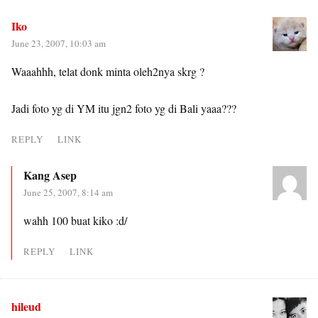
Iko
June 23, 2007, 10:03 am
Waaahhh, telat donk minta oleh2nya skrg ?
Jadi foto yg di YM itu jgn2 foto yg di Bali yaaa???
REPLY
LINK
Kang Asep
June 25, 2007, 8:14 am
wahh 100 buat kiko :d/
REPLY
LINK
hileud