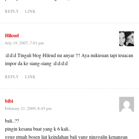
REPLY
LINK
Hileud
July 19, 2007, 7:01 pm
:d:d:d Tingali blog Hileud nu anyar !!! Aya nukieuan tapi teuacan
impor da ke siang-siang :d:d:d:d
REPLY
LINK
bibi
February 21, 2009, 8:45 pm
bali..??
pingin kesana buat yang k 6 kali..
ggug prnah bosen liat keindahan bali yang ninggalin kenangan