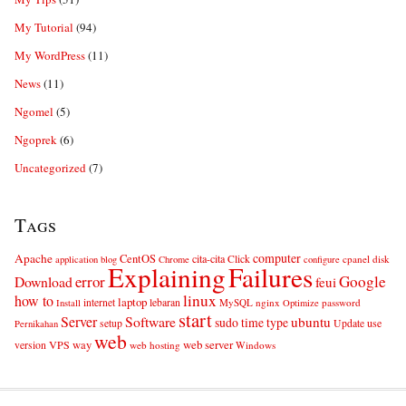
My Tutorial
(94)
My WordPress
(11)
News
(11)
Ngomel
(5)
Ngoprek
(6)
Uncategorized
(7)
Tags
computer
Apache
CentOS
cita-cita
Click
cpanel
disk
application
blog
Chrome
configure
Explaining
Failures
error
Google
Download
feui
linux
how to
laptop
internet
lebaran
MySQL
nginx
password
Install
Optimize
start
Server
Software
ubuntu
sudo
time
type
use
setup
Update
Pernikahan
web
web server
VPS
way
version
web hosting
Windows