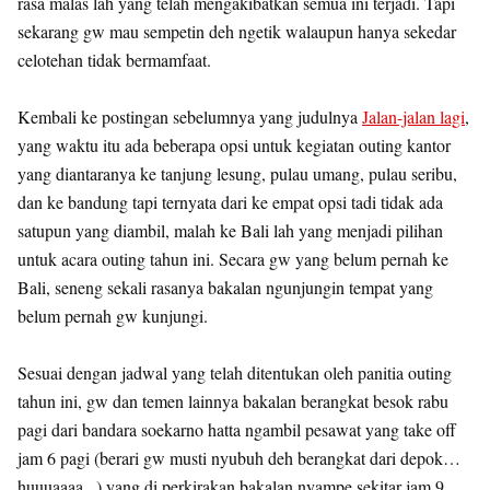
rasa malas lah yang telah mengakibatkan semua ini terjadi. Tapi
sekarang gw mau sempetin deh ngetik walaupun hanya sekedar
celotehan tidak bermamfaat.
Kembali ke postingan sebelumnya yang judulnya
Jalan-jalan lagi
,
yang waktu itu ada beberapa opsi untuk kegiatan outing kantor
yang diantaranya ke tanjung lesung, pulau umang, pulau seribu,
dan ke bandung tapi ternyata dari ke empat opsi tadi tidak ada
satupun yang diambil, malah ke Bali lah yang menjadi pilihan
untuk acara outing tahun ini. Secara gw yang belum pernah ke
Bali, seneng sekali rasanya bakalan ngunjungin tempat yang
belum pernah gw kunjungi.
Sesuai dengan jadwal yang telah ditentukan oleh panitia outing
tahun ini, gw dan temen lainnya bakalan berangkat besok rabu
pagi dari bandara soekarno hatta ngambil pesawat yang take off
jam 6 pagi (berari gw musti nyubuh deh berangkat dari depok…
huuuaaaa.. ) yang di perkirakan bakalan nyampe sekitar jam 9