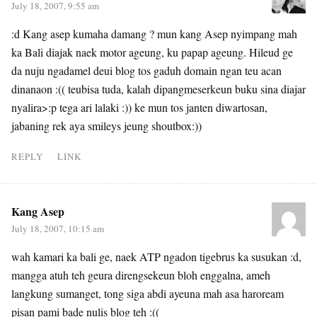
July 18, 2007, 9:55 am
:d Kang asep kumaha damang ? mun kang Asep nyimpang mah
ka Bali diajak naek motor ageung, ku papap ageung. Hileud ge
da nuju ngadamel deui blog tos gaduh domain ngan teu acan
dinanaon :(( teubisa tuda, kalah dipangmeserkeun buku sina diajar
nyalira>:p tega ari lalaki :)) ke mun tos janten diwartosan,
jabaning rek aya smileys jeung shoutbox:))
REPLY
LINK
Kang Asep
July 18, 2007, 10:15 am
wah kamari ka bali ge, naek ATP ngadon tigebrus ka susukan :d,
mangga atuh teh geura direngsekeun bloh enggalna, ameh
langkung sumanget, tong siga abdi ayeuna mah asa haroream
pisan pami bade nulis blog teh :((