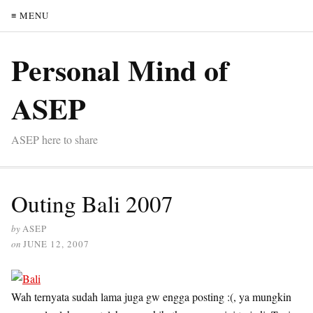
≡ MENU
Personal Mind of
ASEP
ASEP here to share
Outing Bali 2007
by
ASEP
on
JUNE 12, 2007
Wah ternyata sudah lama juga gw engga posting :(, ya mungkin