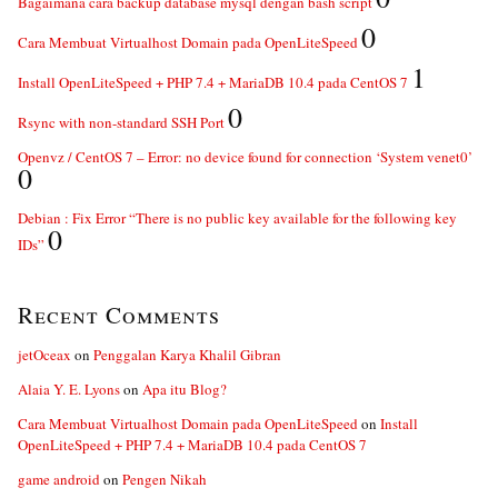
Bagaimana cara backup database mysql dengan bash script
0
Cara Membuat Virtualhost Domain pada OpenLiteSpeed
1
Install OpenLiteSpeed + PHP 7.4 + MariaDB 10.4 pada CentOS 7
0
Rsync with non-standard SSH Port
Openvz / CentOS 7 – Error: no device found for connection ‘System venet0’
0
Debian : Fix Error “There is no public key available for the following key
0
IDs”
Recent Comments
jetOceax
on
Penggalan Karya Khalil Gibran
Alaia Y. E. Lyons
on
Apa itu Blog?
Cara Membuat Virtualhost Domain pada OpenLiteSpeed
on
Install
OpenLiteSpeed + PHP 7.4 + MariaDB 10.4 pada CentOS 7
game android
on
Pengen Nikah