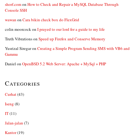
shorf.com
on
How to Check and Repair a MySQL Database Through
Console SSH
wawan
on
Cara bikin check box do FlexGrid
colin moorcock
on
I prayed to our lord for a guide to my life
Truth Vibrations
on
Speed up Firefox and Conserve Memory
Yusrizal Siregar
on
Creating a Simple Program Sending SMS with VB6 and
Gammu
Daniel
on
OpenBSD 5.2 Web Server: Apache + MySql + PHP
Categories
Curhat
(43)
Iseng
(8)
IT
(11)
Jalan-jalan
(7)
Kantor
(19)