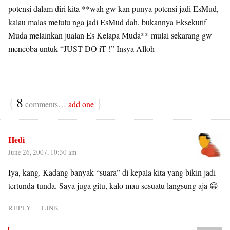
potensi dalam diri kita **wah gw kan punya potensi jadi EsMud,
kalau malas melulu nga jadi EsMud dah, bukannya Eksekutif
Muda melainkan jualan Es Kelapa Muda** mulai sekarang gw
mencoba untuk “JUST DO iT !” Insya Alloh
{
8
}
comments…
add one
Hedi
June 26, 2007, 10:30 am
Iya, kang. Kadang banyak “suara” di kepala kita yang bikin jadi
tertunda-tunda. Saya juga gitu, kalo mau sesuatu langsung aja 😀
REPLY
LINK