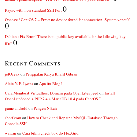
0
Rsync with non-standard SSH Port
Openvz / CentOS 7 – Error: no device found for connection ‘System venet0’
0
Debian : Fix Error “There is no public key available for the following key
0
IDs”
Recent Comments
jetOceax
on
Penggalan Karya Khalil Gibran
Alaia Y. E. Lyons
on
Apa itu Blog?
Cara Membuat Virtualhost Domain pada OpenLiteSpeed
on
Install
OpenLiteSpeed + PHP 7.4 + MariaDB 10.4 pada CentOS 7
game android
on
Pengen Nikah
shorf.com
on
How to Check and Repair a MySQL Database Through
Console SSH
wawan
on
Cara bikin check box do FlexGrid