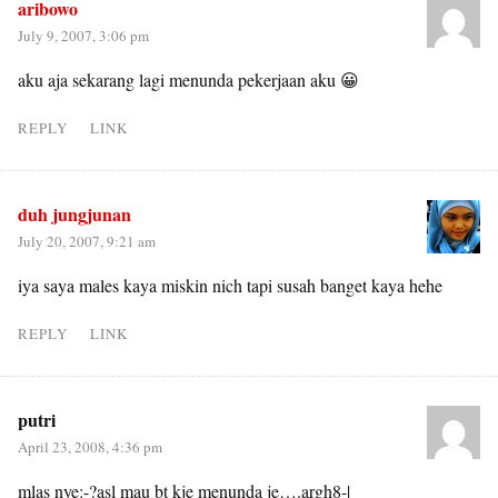
aribowo
July 9, 2007, 3:06 pm
aku aja sekarang lagi menunda pekerjaan aku 😀
REPLY
LINK
duh jungjunan
July 20, 2007, 9:21 am
iya saya males kaya miskin nich tapi susah banget kaya hehe
REPLY
LINK
putri
April 23, 2008, 4:36 pm
mlas nye:-?asl mau bt kje menunda je….argh8-|