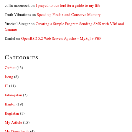
colin moorcock
on
I prayed to our lord for a guide to my life
Truth Vibrations
on
Speed up Firefox and Conserve Memory
Yusrizal Siregar
on
Creating a Simple Program Sending SMS with VB6 and
Gammu
Daniel
on
OpenBSD 5.2 Web Server: Apache + MySql + PHP
Categories
Curhat
(43)
Iseng
(8)
IT
(11)
Jalan-jalan
(7)
Kantor
(19)
Kegiatan
(1)
My Article
(15)
My Downloads
(4)