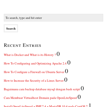
Recent Entries
0
What is Docker and What is its History ?
0
How To Configuring and Optimizing Apache 2.4
0
How To Configure a Firewall on Ubuntu Server
0
How to Increase the Security of a Linux Server
0
Bagaimana cara backup database mysql dengan bash script
0
Cara Membuat Virtualhost Domain pada OpenLiteSpeed
1
Install OpenLiteSpeed + PHP 7.4 + MariaDB 10.4 pada CentOS 7