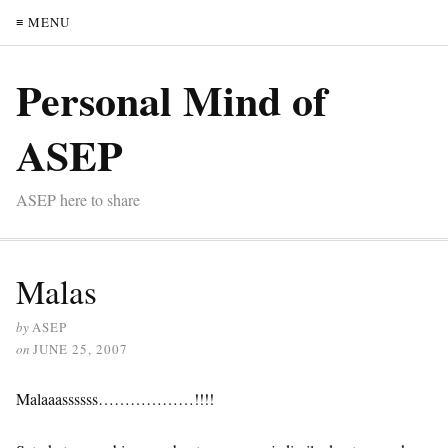
≡ MENU
Personal Mind of
ASEP
ASEP here to share
Malas
by
ASEP
on
JUNE 25, 2007
Malaaassssss………………!!!!