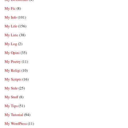
My Fic
(8)
My Info
(101)
My Life
(156)
My Liric
(38)
My Log
(2)
My Opini
(35)
My Poetry
(11)
My Religi
(10)
My Scripts
(16)
My Side
(25)
My Stuff
(8)
My Tips
(51)
My Tutorial
(94)
My WordPress
(11)