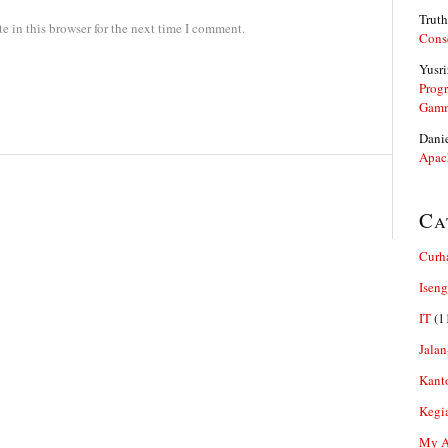
Truth
 in this browser for the next time I comment.
Cons
Yusri
Prog
Gam
Dani
Apac
Ca
Curh
Iseng
IT
(1
Jalan
Kant
Kegi
My Ar