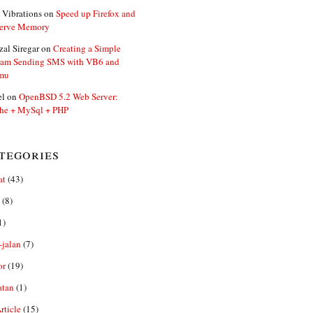
 Vibrations
on
Speed up Firefox and
erve Memory
zal Siregar
on
Creating a Simple
ram Sending SMS with VB6 and
mu
el
on
OpenBSD 5.2 Web Server:
he + MySql + PHP
tegories
at
(43)
(8)
1)
-jalan
(7)
or
(19)
atan
(1)
ticle
(15)