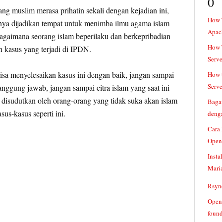
0
ang muslim merasa prihatin sekali dengan kejadian ini,
How 
nya dijadikan tempat untuk menimba ilmu agama islam
Apac
agaimana seorang islam beperilaku dan berkepribadian
How T
 kasus yang terjadi di IPDN.
Serve
sa menyelesaikan kasus ini dengan baik, jangan sampai
How t
Serve
anggung jawab, jangan sampai citra islam yang saat ini
 disudutkan oleh orang-orang yang tidak suka akan islam
Baga
sus-kasus seperti ini.
denga
Cara
Open
Insta
Mari
Rsync
Openv
found