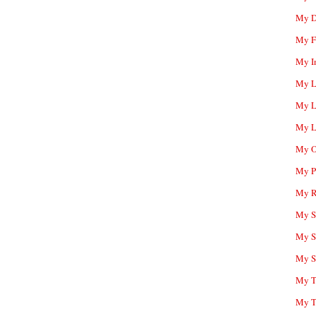
My D
My F
My I
My L
My L
My L
My O
My P
My R
My Sc
My S
My S
My T
My T