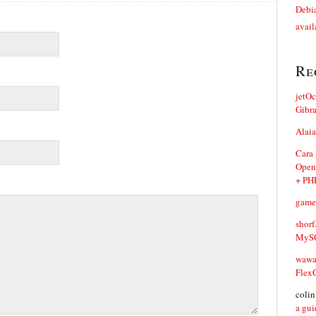
Debia
avail
Re
jetO
Gibr
Alaia
Cara
Open
+ PH
game
shorf
MySQ
waw
Flex
coli
a gui