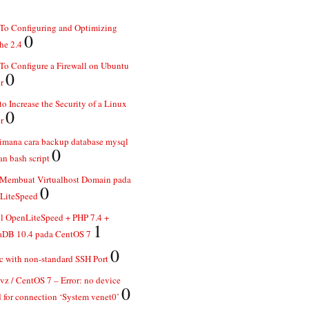
To Configuring and Optimizing
0
he 2.4
o Configure a Firewall on Ubuntu
0
r
o Increase the Security of a Linux
0
r
imana cara backup database mysql
0
n bash script
 Membuat Virtualhost Domain pada
0
LiteSpeed
ll OpenLiteSpeed + PHP 7.4 +
1
aDB 10.4 pada CentOS 7
0
 with non-standard SSH Port
z / CentOS 7 – Error: no device
0
 for connection ‘System venet0’