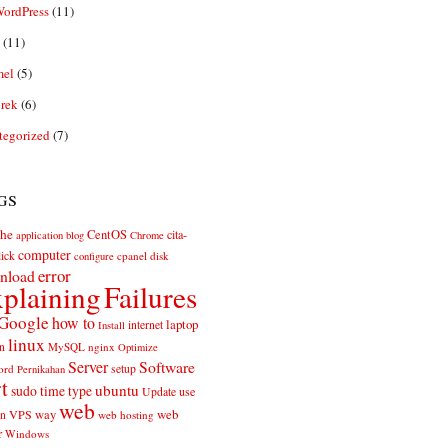
ordPress
(11)
(11)
el
(5)
rek
(6)
tegorized
(7)
gs
he
CentOS
cita-
application
blog
Chrome
computer
ick
cpanel
disk
configure
error
nload
plaining
Failures
Google
how to
laptop
internet
Install
linux
n
MySQL
nginx
Optimize
Server
Software
ord
setup
Pernikahan
rt
ubuntu
sudo
time
type
use
Update
web
web
VPS
way
on
web hosting
r
Windows