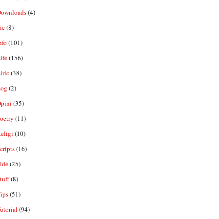
ownloads
(4)
ic
(8)
nfo
(101)
ife
(156)
iric
(38)
og
(2)
pini
(35)
oetry
(11)
eligi
(10)
ripts
(16)
ide
(25)
tuff
(8)
ips
(51)
utorial
(94)