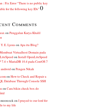
n : Fix Error “There is no public key
0
able for the following key IDs”
cent Comments
ceax
on
Penggalan Karya Khalil
an
 Y. E. Lyons
on
Apa itu Blog?
 Membuat Virtualhost Domain pada
LiteSpeed
on
Install OpenLiteSpeed
P 7.4 + MariaDB 10.4 pada CentOS 7
 android
on
Pengen Nikah
.com
on
How to Check and Repair a
L Database Through Console SSH
an
on
Cara bikin check box do
Grid
n moorcock
on
I prayed to our lord for
de to my life