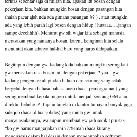
terlitas sebentar saja di fikiran kita, apakah itu bosan dengan
pekerjaan kita, bahkan mungkin bosan dengan pasangan kita
(halah pacar ajah nda ada gimana pasangan 😀 ) , atau mungkin
ada yang lebih parah lagi bosen dengan hidup ( huaaaa…..jangan
sampe deeehhhh). Menurut gw sih wajar kita sebagai manusia
merasakan yang namanya bosan, karena keinginan kita selalu
menuntut akan adanya hal-hal baru yang harus didapatkan.
Begitupun dengan gw, kadang kala bahkan mungkin sering kali
gw merasakan rasa bosan ini, dengan pekerjaan ? yaa…gw
kadang pengen sekali pindah haluan dari seorang yang selalu
bergelut dengan bahasa bahasa aneh (baca: pemrograman) yang
sering membuat kepala migren untuk menjadi seorang GM atau
direktur hehehe :P. Tapi untunglah di kantor lumayan banyak juga
side job (baca: diluar jobdes) yang minta gw untuk
menyelasaikannya, walaupun membuat gw jadi sedikit prustasi
“ko gw harus mengerjakan ini ???!lemah (baca:kurang
menguasai) dalam hal desain dengan menggunakan software-