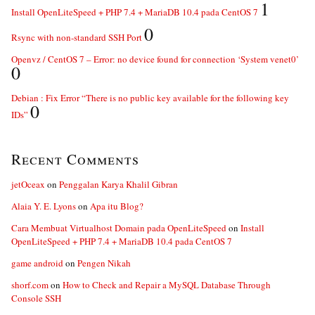
1
Install OpenLiteSpeed + PHP 7.4 + MariaDB 10.4 pada CentOS 7
0
Rsync with non-standard SSH Port
Openvz / CentOS 7 – Error: no device found for connection ‘System venet0’
0
Debian : Fix Error “There is no public key available for the following key
0
IDs”
Recent Comments
jetOceax
on
Penggalan Karya Khalil Gibran
Alaia Y. E. Lyons
on
Apa itu Blog?
Cara Membuat Virtualhost Domain pada OpenLiteSpeed
on
Install
OpenLiteSpeed + PHP 7.4 + MariaDB 10.4 pada CentOS 7
game android
on
Pengen Nikah
shorf.com
on
How to Check and Repair a MySQL Database Through
Console SSH