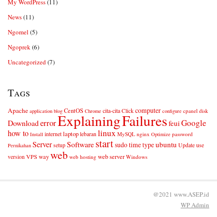
My WordPress
(11)
News
(11)
Ngomel
(5)
Ngoprek
(6)
Uncategorized
(7)
Tags
computer
Apache
CentOS
cita-cita
Click
cpanel
disk
application
blog
Chrome
configure
Explaining
Failures
error
Google
Download
feui
linux
how to
laptop
internet
lebaran
MySQL
nginx
password
Install
Optimize
start
Server
Software
ubuntu
sudo
time
type
use
setup
Update
Pernikahan
web
web server
VPS
way
version
web hosting
Windows
@2021 www.ASEP.id
WP
Admin