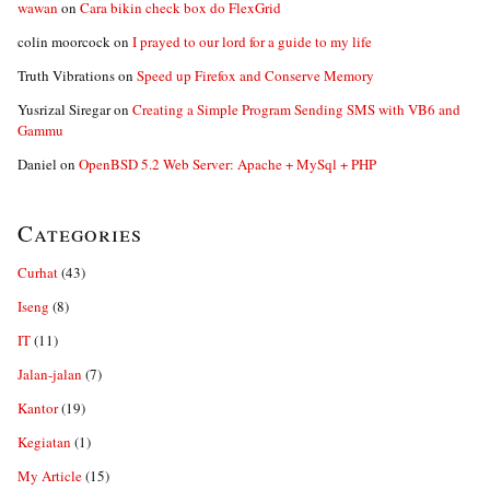
wawan
on
Cara bikin check box do FlexGrid
colin moorcock
on
I prayed to our lord for a guide to my life
Truth Vibrations
on
Speed up Firefox and Conserve Memory
Yusrizal Siregar
on
Creating a Simple Program Sending SMS with VB6 and
Gammu
Daniel
on
OpenBSD 5.2 Web Server: Apache + MySql + PHP
Categories
Curhat
(43)
Iseng
(8)
IT
(11)
Jalan-jalan
(7)
Kantor
(19)
Kegiatan
(1)
My Article
(15)