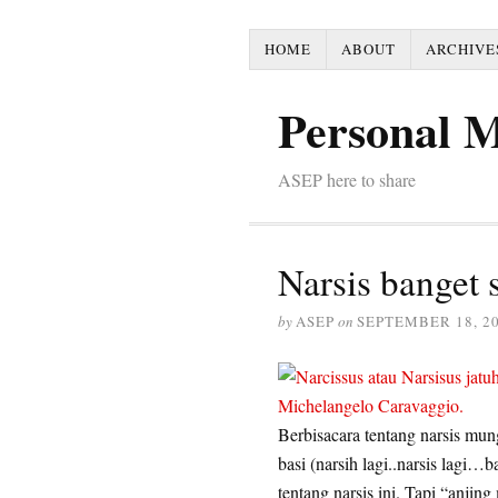
HOME
ABOUT
ARCHIVE
Personal 
ASEP here to share
Narsis banget s
by
ASEP
on
SEPTEMBER 18, 2
Berbisacara tentang narsis mun
basi (narsih lagi..narsis lagi…
tentang narsis ini. Tapi “anjin