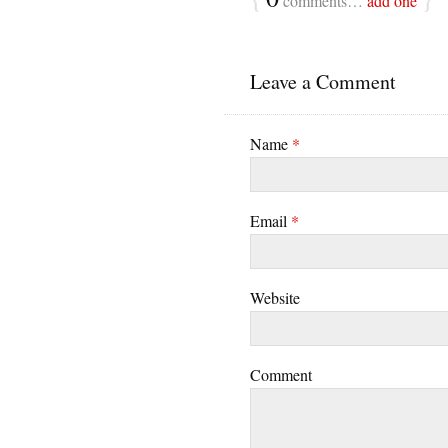
comments…
add one
Leave a Comment
Name
*
Email
*
Website
Comment