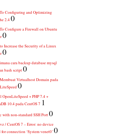
To Configuring and Optimizing
0
he 2.4
o Configure a Firewall on Ubuntu
0
r
o Increase the Security of a Linux
0
r
imana cara backup database mysql
0
n bash script
 Membuat Virtualhost Domain pada
0
LiteSpeed
ll OpenLiteSpeed + PHP 7.4 +
1
aDB 10.4 pada CentOS 7
0
 with non-standard SSH Port
z / CentOS 7 – Error: no device
0
 for connection ‘System venet0’