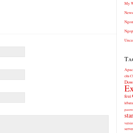
My W
News
Ngom
Ngop
Unca
Ta
Apac
cita
Cl
Dow
Ex
feui
lebara
passw
sta
versi
serve