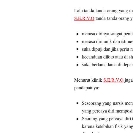
Lalu tanda-tanda orang yang mem
S.E.R.V.O
tanda-tanda orang ya
merasa dirinya sangat penti
merasa diri unik dan istim
suka dipuji dan jika perlu m
kecanduan difoto atau di s
suka berlama lama di depa
Menurut klinik
S.E.R.V.O
juga 
pendapatnya:
Seseorang yang narsis memp
yang percaya diri memposis
Seorang yang percaya diri t
karena kelebihan fisik yan