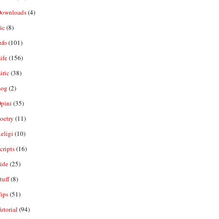
ownloads
(4)
ic
(8)
nfo
(101)
ife
(156)
iric
(38)
og
(2)
pini
(35)
oetry
(11)
eligi
(10)
ripts
(16)
ide
(25)
tuff
(8)
ips
(51)
utorial
(94)