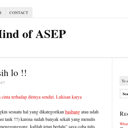
S
CONTACT
Mind of ASEP
ih lo !!
007
gkin sesuatu hal yang dikategorikan
basbang
atau udah
Re
basi tauk !!!) karena sudah banyak sekali yang menulis
What 
g menggonggong, kafilah tetap berlalu” saya coba tulis