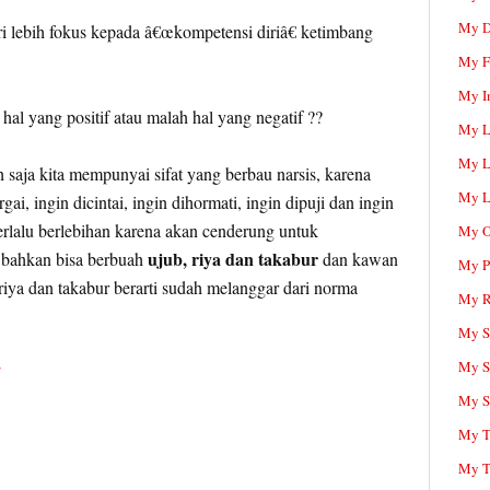
My D
i lebih fokus kepada â€œkompetensi diriâ€ ketimbang
My F
My I
 hal yang positif atau malah hal yang negatif ??
My L
My L
 saja kita mempunyai sifat yang berbau narsis, karena
My L
gai, ingin dicintai, ingin dihormati, ingin dipuji dan ingin
terlalu berlebihan karena akan cenderung untuk
My O
ujub, riya dan takabur
 bahkan bisa berbuah
dan kawan
My P
iya dan takabur berarti sudah melanggar dari norma
My R
My Sc
My S
My S
My T
My T