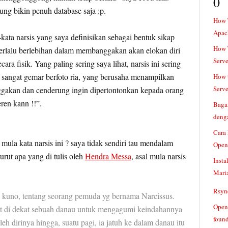
0
itung bikin penuh database saja :p.
How 
Apac
kata narsis yang saya definisikan sebagai bentuk sikap
How T
terlalu berlebihan dalam membanggakan akan elokan diri
Serve
ra fisik. Yang paling sering saya lihat, narsis ini sering
sangat gemar berfoto ria, yang berusaha menampilkan
How t
Serve
ggakan dan cenderung ingin dipertontonkan kepada orang
eren kann !!”.
Baga
denga
Cara
mula kata narsis ini ? saya tidak sendiri tau mendalam
Open
nurut apa yang di tulis oleh
Hendra Messa
, asal mula narsis
Insta
Mari
Rsync
 kuno, tentang seorang pemuda yg bernama Narcissus.
Openv
utut di dekat sebuah danau untuk mengagumi keindahannya
found
oleh dirinya hingga, suatu pagi, ia jatuh ke dalam danau itu