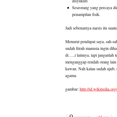
disyukuri
Seseorang yang percaya dir
penampilan fisik.
Jadi sebenarnya narsis itu suatu
Menurut pendapat saya, sah-sah
sudah fitrah manusia ingin dihar
di…..i lainnya, tapi janganlah 
menganggap rendah orang lain
kawan. Nah kalau sudah ujub, r
agama.
gambar:
http://id.wikipedia.org/
{
0
}