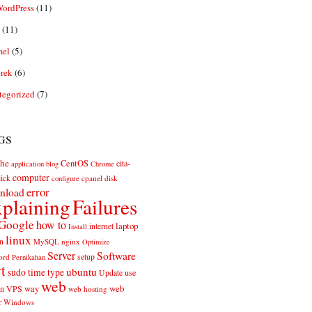
ordPress
(11)
(11)
el
(5)
rek
(6)
tegorized
(7)
gs
he
CentOS
cita-
application
blog
Chrome
computer
ick
cpanel
disk
configure
error
nload
plaining
Failures
Google
how to
laptop
internet
Install
linux
n
MySQL
nginx
Optimize
Server
Software
ord
setup
Pernikahan
rt
ubuntu
sudo
time
type
use
Update
web
web
VPS
way
on
web hosting
r
Windows