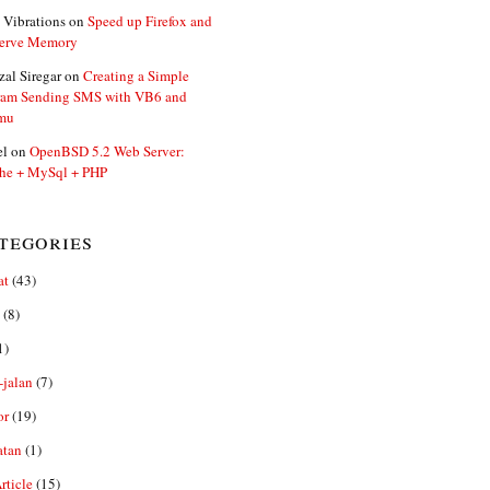
 Vibrations
on
Speed up Firefox and
erve Memory
zal Siregar
on
Creating a Simple
ram Sending SMS with VB6 and
mu
el
on
OpenBSD 5.2 Web Server:
he + MySql + PHP
tegories
at
(43)
(8)
1)
-jalan
(7)
or
(19)
atan
(1)
ticle
(15)