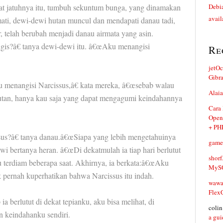
pat jatuhnya itu, tumbuh sekuntum bunga, yang dinamakan
Debia
avail
mati, dewi-dewi hutan muncul dan mendapati danau tadi,
, telah berubah menjadi danau airmata yang asin.
s?â€ tanya dewi-dewi itu. â€œAku menangisi
Re
jetO
Gibr
u menangisi Narcissus,â€ kata mereka, â€œsebab walau
Alaia
hutan, hanya kau saja yang dapat mengagumi keindahannya
Cara
Open
+ PH
us?â€ tanya danau.â€œSiapa yang lebih mengetahuinya
game
i bertanya heran. â€œDi dekatmulah ia tiap hari berlutut
shorf
 terdiam beberapa saat. Akhirnya, ia berkata:â€œAku
MySQ
k pernah kuperhatikan bahwa Narcissus itu indah.
waw
Flex
a berlutut di dekat tepianku, aku bisa melihat, di
coli
 keindahanku sendiri.
a gui