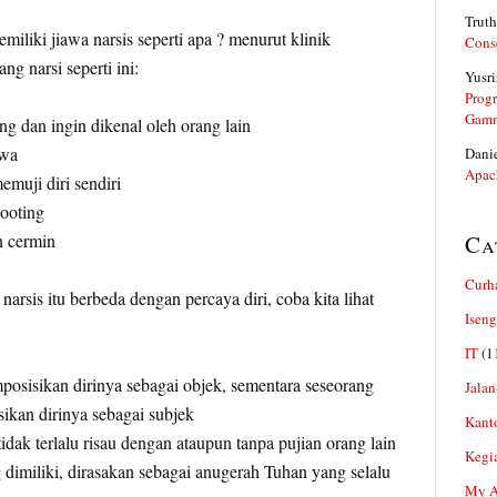
Truth
iliki jiawa narsis seperti apa ? menurut klinik
Cons
ng narsi seperti ini:
Yusri
Prog
Gam
ng dan ingin dikenal oleh orang lain
ewa
Dani
Apac
emuji diri sendiri
hooting
n cermin
Ca
Curh
narsis itu berbeda dengan percaya diri, coba kita lihat
Iseng
IT
(1
osisikan dirinya sebagai objek, sementara seseorang
Jalan
ikan dirinya sebagai subjek
Kant
idak terlalu risau dengan ataupun tanpa pujian orang lain
Kegi
g dimiliki, dirasakan sebagai anugerah Tuhan yang selalu
My Ar