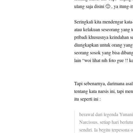
ulang saja disini 🙂 , ya itung-
Seringkali kita mendengar kata-
atau kelakuan seseorang yang 
pribadi khususnya keindahan seca
diungkapkan untuk orang yang 
seorang sosok yang bisa diban
lain “woi lihat nih foto gue !! k
Tapi sebenarnya, darimana asal 
tentang kata narsis ini, tapi me
itu seperti ini :
berawal dari legenda Yunani
Narcissus, setiap hari berl
sendiri. Ia begitu terpesona 