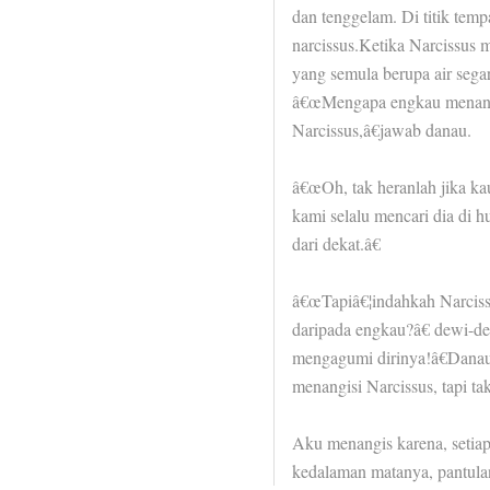
dan tenggelam. Di titik tem
narcissus.Ketika Narcissus 
yang semula berupa air segar
â€œMengapa engkau menangi
Narcissus,â€jawab danau.
â€œOh, tak heranlah jika ka
kami selalu mencari dia di 
dari dekat.â€
â€œTapiâ€¦indahkah Narciss
daripada engkau?â€ dewi-dew
mengagumi dirinya!â€Danau
menangisi Narcissus, tapi ta
Aku menangis karena, setiap i
kedalaman matanya, pantulan