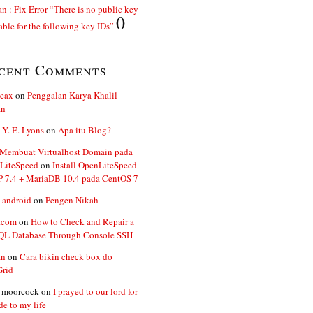
n : Fix Error “There is no public key
0
able for the following key IDs”
cent Comments
ceax
on
Penggalan Karya Khalil
an
 Y. E. Lyons
on
Apa itu Blog?
 Membuat Virtualhost Domain pada
LiteSpeed
on
Install OpenLiteSpeed
P 7.4 + MariaDB 10.4 pada CentOS 7
 android
on
Pengen Nikah
.com
on
How to Check and Repair a
L Database Through Console SSH
an
on
Cara bikin check box do
Grid
n moorcock
on
I prayed to our lord for
de to my life