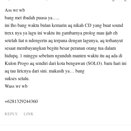
Ass wr wb
bang met ibadah puasa ya…..
ini lho bang waktu bulan kemarin aq nikah CD yang buat sound
trexx nya ya lagu ini waktu itu gambarnya prolog mau ijab eh
setelah liat n ndengerin aq terpana dengan lagunya, aq terhanyut
sesaat membayangkan begitu besar peranan orang tua dalam
hidupq. 1 minggu sebelum ngunduh manten waktu itu aq ada di
Kulon Progo aq sendiri dari kota bengawan (SOLO). baru hari ini
aq tau liricnya dari sini. makasih ya… bang
sukses selalu.
Wass wr wb
+6281329244360
REPLY
LINK