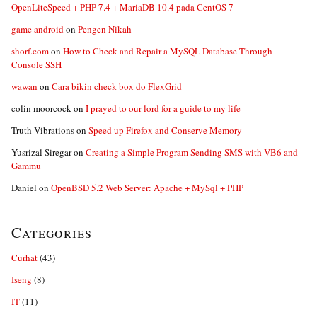
OpenLiteSpeed + PHP 7.4 + MariaDB 10.4 pada CentOS 7
game android
on
Pengen Nikah
shorf.com
on
How to Check and Repair a MySQL Database Through
Console SSH
wawan
on
Cara bikin check box do FlexGrid
colin moorcock
on
I prayed to our lord for a guide to my life
Truth Vibrations
on
Speed up Firefox and Conserve Memory
Yusrizal Siregar
on
Creating a Simple Program Sending SMS with VB6 and
Gammu
Daniel
on
OpenBSD 5.2 Web Server: Apache + MySql + PHP
Categories
Curhat
(43)
Iseng
(8)
IT
(11)