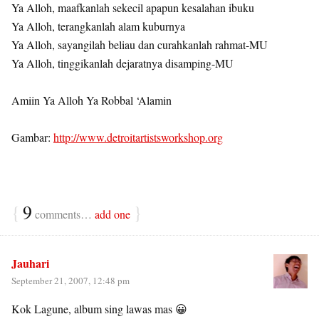
Ya Alloh, maafkanlah sekecil apapun kesalahan ibuku
Ya Alloh, terangkanlah alam kuburnya
Ya Alloh, sayangilah beliau dan curahkanlah rahmat-MU
Ya Alloh, tinggikanlah dejaratnya disamping-MU
Amiin Ya Alloh Ya Robbal ‘Alamin
Gambar:
http://www.detroitartistsworkshop.org
{
9
}
comments…
add one
Jauhari
September 21, 2007, 12:48 pm
Kok Lagune, album sing lawas mas 😀