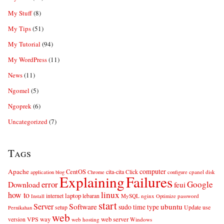
My Stuff
(8)
My Tips
(51)
My Tutorial
(94)
My WordPress
(11)
News
(11)
Ngomel
(5)
Ngoprek
(6)
Uncategorized
(7)
Tags
computer
Apache
CentOS
cita-cita
Click
cpanel
disk
application
blog
Chrome
configure
Explaining
Failures
error
Google
Download
feui
linux
how to
laptop
internet
lebaran
MySQL
nginx
password
Install
Optimize
start
Server
Software
ubuntu
sudo
time
type
use
setup
Update
Pernikahan
web
web server
VPS
way
version
web hosting
Windows