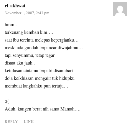
ri_akhwat
November 1, 2007, 2:43 pm
hmm…
terkenang kembali kini….
saat ibu tercinta melepas kepergianku…
meski ada gundah terpancar diwajahmu…
tapi senyummu, tetap tegar
disaat aku jauh..
ketulusan cintamu terpatri disanubari
do’a keikhlasan mengalir tuk hidupku
membuat langkahku pun tertuju…
:((
Aduh, kangen berat nih sama Mamah….
REPLY
LINK