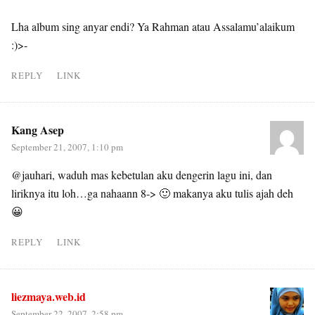
Lha album sing anyar endi? Ya Rahman atau Assalamu’alaikum
:)>-
REPLY
LINK
Kang Asep
September 21, 2007, 1:10 pm
@jauhari, waduh mas kebetulan aku dengerin lagu ini, dan
liriknya itu loh…ga nahaann 8-> 🙂 makanya aku tulis ajah deh
😀
REPLY
LINK
liezmaya.web.id
September 22, 2007, 2:58 pm