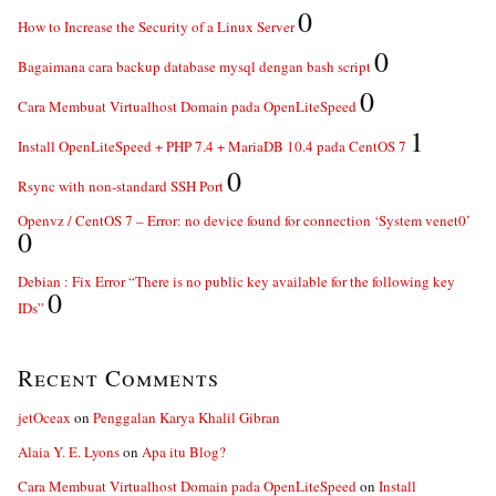
0
How to Increase the Security of a Linux Server
0
Bagaimana cara backup database mysql dengan bash script
0
Cara Membuat Virtualhost Domain pada OpenLiteSpeed
1
Install OpenLiteSpeed + PHP 7.4 + MariaDB 10.4 pada CentOS 7
0
Rsync with non-standard SSH Port
Openvz / CentOS 7 – Error: no device found for connection ‘System venet0’
0
Debian : Fix Error “There is no public key available for the following key
0
IDs”
Recent Comments
jetOceax
on
Penggalan Karya Khalil Gibran
Alaia Y. E. Lyons
on
Apa itu Blog?
Cara Membuat Virtualhost Domain pada OpenLiteSpeed
on
Install