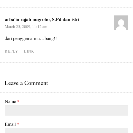
arba'in rajab nugroho, S.Pd dan istri
March 25, 2009, 11:12 am
dari penggemarmu…bang!!
REPLY
LINK
Leave a Comment
Name
*
Email
*