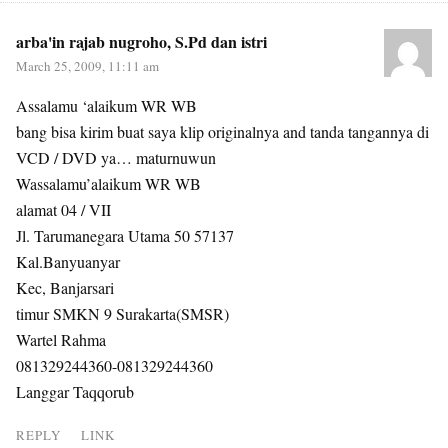
arba'in rajab nugroho, S.Pd dan istri
March 25, 2009, 11:11 am
Assalamu ‘alaikum WR WB
bang bisa kirim buat saya klip originalnya and tanda tangannya di
VCD / DVD ya… maturnuwun
Wassalamu’alaikum WR WB
alamat 04 / VII
Jl. Tarumanegara Utama 50 57137
Kal.Banyuanyar
Kec, Banjarsari
timur SMKN 9 Surakarta(SMSR)
Wartel Rahma
081329244360-081329244360
Langgar Taqqorub
REPLY
LINK