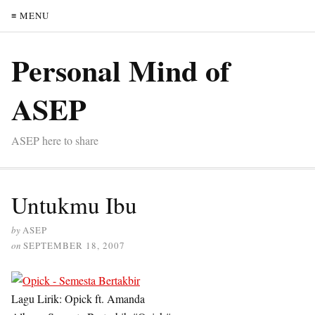
≡ MENU
Personal Mind of
ASEP
ASEP here to share
Untukmu Ibu
by
ASEP
on
SEPTEMBER 18, 2007
Lagu Lirik: Opick ft. Amanda