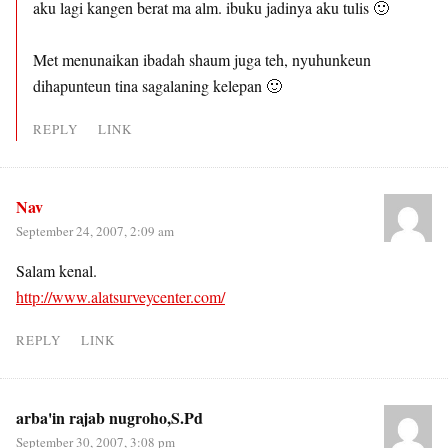
aku lagi kangen berat ma alm. ibuku jadinya aku tulis 🙂
Met menunaikan ibadah shaum juga teh, nyuhunkeun
dihapunteun tina sagalaning kelepan 🙂
REPLY
LINK
Nav
September 24, 2007, 2:09 am
Salam kenal.
http://www.alatsurveycenter.com/
REPLY
LINK
arba'in rajab nugroho,S.Pd
September 30, 2007, 3:08 pm