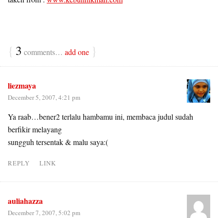
{
3
}
comments…
add one
liezmaya
December 5, 2007, 4:21 pm
Ya raab…bener2 terlalu hambamu ini, membaca judul sudah
berfikir melayang
sungguh tersentak & malu saya:(
REPLY
LINK
auliahazza
December 7, 2007, 5:02 pm