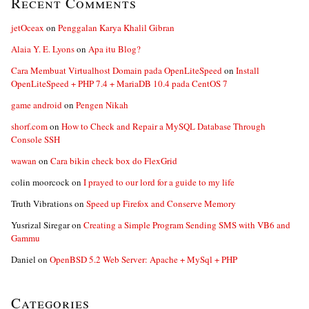
Recent Comments
jetOceax
on
Penggalan Karya Khalil Gibran
Alaia Y. E. Lyons
on
Apa itu Blog?
Cara Membuat Virtualhost Domain pada OpenLiteSpeed
on
Install
OpenLiteSpeed + PHP 7.4 + MariaDB 10.4 pada CentOS 7
game android
on
Pengen Nikah
shorf.com
on
How to Check and Repair a MySQL Database Through
Console SSH
wawan
on
Cara bikin check box do FlexGrid
colin moorcock
on
I prayed to our lord for a guide to my life
Truth Vibrations
on
Speed up Firefox and Conserve Memory
Yusrizal Siregar
on
Creating a Simple Program Sending SMS with VB6 and
Gammu
Daniel
on
OpenBSD 5.2 Web Server: Apache + MySql + PHP
Categories