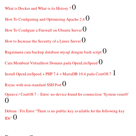
0
What is Docker and What is its History ?
0
How To Configuring and Optimizing Apache 2.4
0
How To Configure a Firewall on Ubuntu Server
0
How to Increase the Security of a Linux Server
0
Bagaimana cara backup database mysql dengan bash script
0
Cara Membuat Virtualhost Domain pada OpenLiteSpeed
1
Install OpenLiteSpeed + PHP 7.4 + MariaDB 10.4 pada CentOS 7
0
Rsync with non-standard SSH Port
Openvz / CentOS 7 – Error: no device found for connection ‘System venet0’
0
Debian : Fix Error “There is no public key available for the following key
0
IDs”