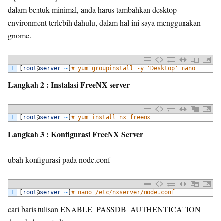
dalam bentuk minimal, anda harus tambahkan desktop
environment terlebih dahulu, dalam hal ini saya menggunakan
gnome.
1
[
root
@
server
~
]
# yum groupinstall -y 'Desktop' nano
Langkah 2 : Instalasi FreeNX server
1
[
root
@
server
~
]
# yum install nx freenx
Langkah 3 : Konfigurasi FreeNX Server
ubah konfigurasi pada node.conf
1
[
root
@
server
~
]
# nano /etc/nxserver/node.conf
cari baris tulisan ENABLE_PASSDB_AUTHENTICATION