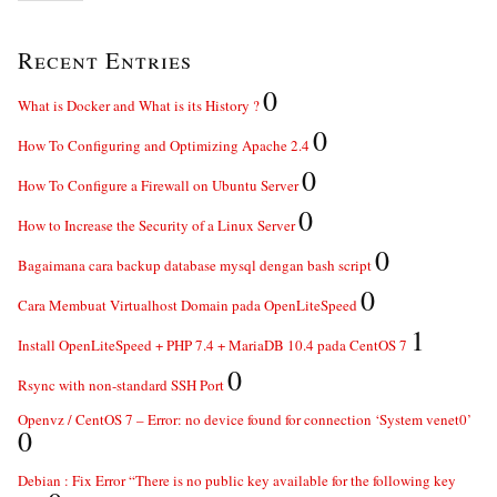
Recent Entries
0
What is Docker and What is its History ?
0
How To Configuring and Optimizing Apache 2.4
0
How To Configure a Firewall on Ubuntu Server
0
How to Increase the Security of a Linux Server
0
Bagaimana cara backup database mysql dengan bash script
0
Cara Membuat Virtualhost Domain pada OpenLiteSpeed
1
Install OpenLiteSpeed + PHP 7.4 + MariaDB 10.4 pada CentOS 7
0
Rsync with non-standard SSH Port
Openvz / CentOS 7 – Error: no device found for connection ‘System venet0’
0
Debian : Fix Error “There is no public key available for the following key