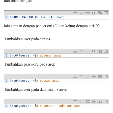
dan ubah menjadi
1
ENABLE_PASSDB_AUTHENTICATION
=
"1"
lalu simpan dengan pencet ctrl+O dan keluar dengan ctrl+X
Tambahkan user pada centos
1
[
root
@
server
~
]
# adduser asep
Tambahkan password pada asep
1
[
root
@
server
~
]
# passwd asep
Tambahkan user pada database nxserver
1
[
root
@
server
~
]
# nxserver --adduser asep