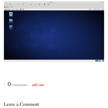
{
0
}
comments…
add one
Leave a Comment