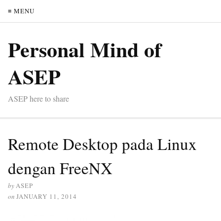
≡ MENU
Personal Mind of
ASEP
ASEP here to share
Remote Desktop pada Linux
dengan FreeNX
by
ASEP
on
JANUARY 11, 2014