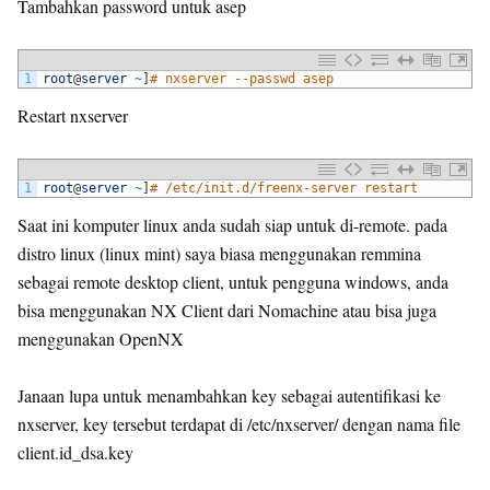
Tambahkan password untuk asep
1
root
@
server
~
]
# nxserver --passwd asep
Restart nxserver
1
root
@
server
~
]
# /etc/init.d/freenx-server restart
Saat ini komputer linux anda sudah siap untuk di-remote. pada
distro linux (linux mint) saya biasa menggunakan remmina
sebagai remote desktop client, untuk pengguna windows, anda
bisa menggunakan NX Client dari Nomachine atau bisa juga
menggunakan OpenNX
Janaan lupa untuk menambahkan key sebagai autentifikasi ke
nxserver, key tersebut terdapat di /etc/nxserver/ dengan nama file
client.id_dsa.key